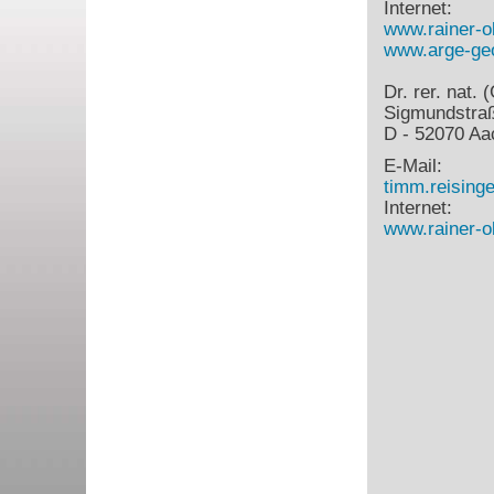
Internet:
www.rainer-o
www.arge-geo
Dr. rer. nat.
Sigmundstra
D - 52070 Aa
E-Mail:
timm.reisin
Internet:
www.rainer-o