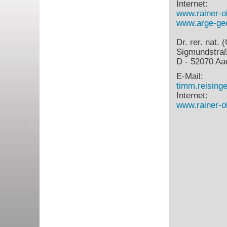
Internet:
www.rainer-o
www.arge-geo
Dr. rer. nat.
Sigmundstra
D - 52070 Aa
E-Mail:
timm.reisin
Internet:
www.rainer-o