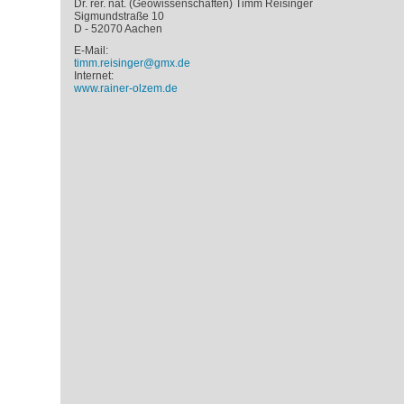
Dr. rer. nat. (Geowissenschaften) Timm Reisinger
Sigmundstraße 10
D - 52070 Aachen
E-Mail:
timm.reisinger@gmx.de
Internet:
www.rainer-olzem.de