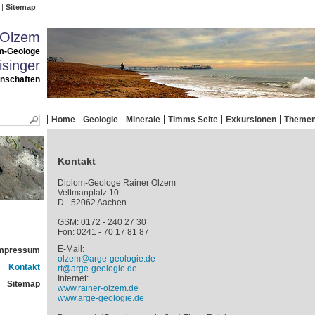
Sitemap
 Olzem
m-Geologe
singer
enschaften
Home
Geologie
Minerale
Timms Seite
Exkursionen
Theme
Kontakt
Diplom-Geologe Rainer Olzem
Veltmanplatz 10
D - 52062 Aachen
GSM: 0172 - 240 27 30
Fon: 0241 - 70 17 81 87
E-Mail:
mpressum
olzem@arge-geologie.de
Kontakt
rt@arge-geologie.de
Internet:
Sitemap
www.rainer-olzem.de
www.arge-geologie.de