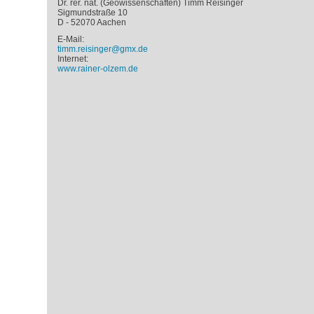
Dr. rer. nat. (Geowissenschaften) Timm Reisinger
Sigmundstraße 10
D - 52070 Aachen
E-Mail:
timm.reisinger@gmx.de
Internet:
www.rainer-olzem.de