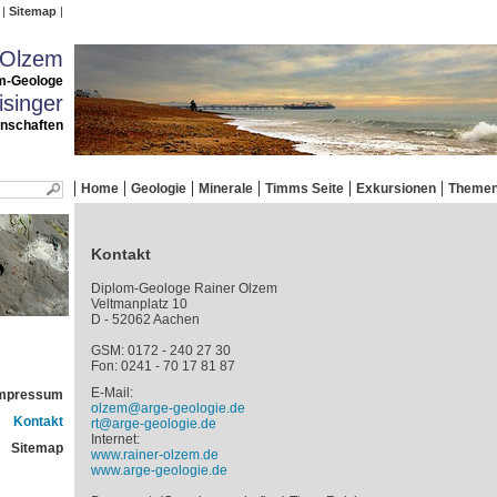
Sitemap
 Olzem
m-Geologe
singer
enschaften
Home
Geologie
Minerale
Timms Seite
Exkursionen
Theme
Kontakt
Diplom-Geologe Rainer Olzem
Veltmanplatz 10
D - 52062 Aachen
GSM: 0172 - 240 27 30
Fon: 0241 - 70 17 81 87
E-Mail:
mpressum
olzem@arge-geologie.de
Kontakt
rt@arge-geologie.de
Internet:
Sitemap
www.rainer-olzem.de
www.arge-geologie.de