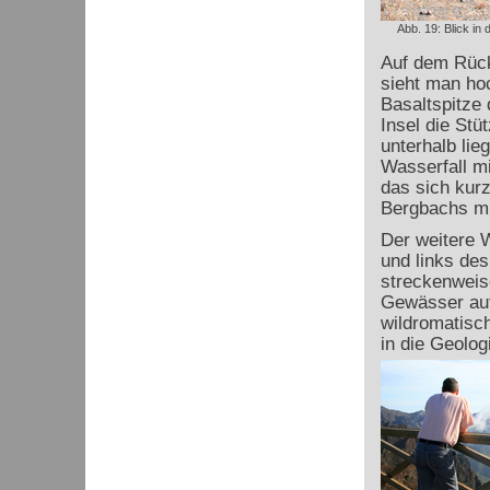
Abb. 19: Blick in
Auf dem Rück
sieht man ho
Basaltspitze 
Insel die Stü
unterhalb lie
Wasserfall mi
das sich kur
Bergbachs mi
Der weitere 
und links des
streckenweise
Gewässer auf
wildromatisch
in die Geolog