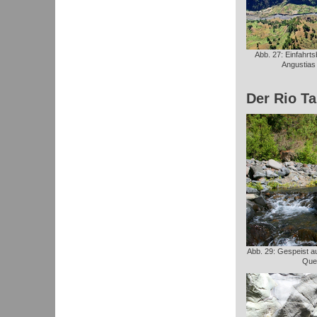
Abb. 27: Einfahrts
Angustias 
Der Rio Ta
Abb. 29: Gespeist a
Quel