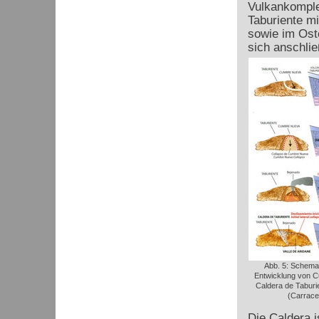
Vulkankomplex
Taburiente mi
sowie im Oste
sich anschli
Abb. 5: Schemat
Entwicklung von 
Caldera de Taburie
(Carraced
Die Caldera i