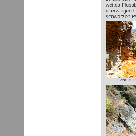
weites Flussb
überwiegend 
schwarzen P
Abb. 21: D