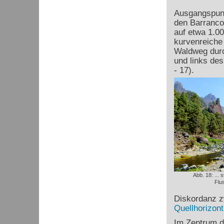
Ausgangspunk
den Barranco 
auf etwa 1.00
kurvenreiche
Waldweg durch
und links de
- 17).
Abb. 18: ... 
Flu
Diskordanz z
Quellhorizont
Im Zentrum de