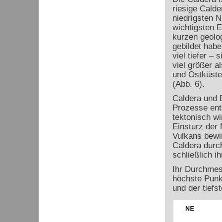
riesige Calde
niedrigsten N
wichtigsten 
kurzen geolo
gebildet habe
viel tiefer –
viel größer a
und Ostküste,
(Abb. 6).
Caldera und B
Prozesse ent
tektonisch w
Einsturz der
Vulkans bewir
Caldera durch
schließlich i
Ihr Durchmes
höchste Punk
und der tiefs