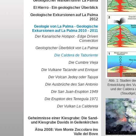
Geologischer Wanderführer La Palma
El Hierro - Ein geologischer Überblick
Geologische Exkursionen auf La Palma
2012
Geologie von La Palma - Geologische
Exkursionen auf La Palma 2010 - 2011
Der Kanarische Hotspot - Edge Driven
Convection
Geologischer Überblick von La Palma
Die Caldera de Taburiente
Die Cumbre Vieja
Die Vulkane Tacande und Enrique
Der Volcan Jedey oder Tajuya
Abb. 1: Stadien de
Die Ausbrüche des San Antonio
Entwicklung des V
und der Caldera 
Die San Juan-Eruption 1949
(Staudigel
Die Eruption des Teneguía 1971
Der Vulkan La Caldereta
Geheimnisse einer Kiesgrube: Die Sand-
und Kiesgrube Davids in Geilenkirchen
Ätna 2008: Vom Monte Zoccolaro ins
Valle del Bove