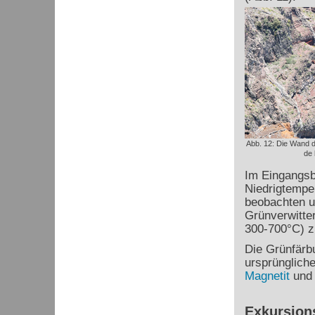
Abb. 12: Die Wand d
de
Im Eingangsbe
Niedrigtempe
beobachten un
Grünverwitte
300-700°C) z
Die Grünfärb
ursprünglich
Magnetit
un
Exkursion