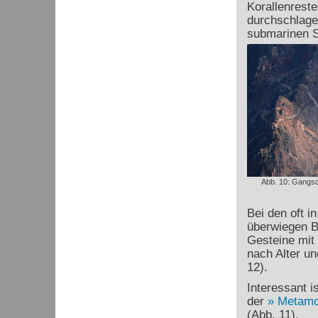
Korallenreste
durchschlage
submarinen S
Abb. 10: Gangs
Bei den oft 
überwiegen 
Gesteine mit 
nach Alter u
12).
Interessant i
der
Metamo
(Abb. 11).