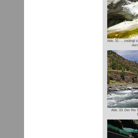
Abb. 31: ... zwängt 
durc
Abb. 33: Der Rio T