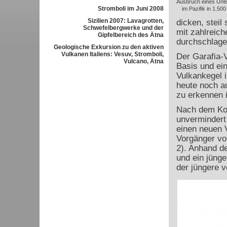
Ausbruch eines Unt
Stromboli im Juni 2008
im Pazifik in 1.50
Sizilien 2007: Lavagrotten,
dicken, stei
Schwefelbergwerke und der
mit zahlreich
Gipfelbereich des Ätna
durchschlage
Geologische Exkursion zu den aktiven
Vulkanen Italiens: Vesuv, Stromboli,
Der Garafia-
Vulcano, Ätna
Basis und ein
Vulkankegel 
heute noch a
zu erkennen i
Nach dem Koll
unvermindert 
einen neuen V
Vorgänger vo
2). Anhand de
und ein jünge
der jüngere v