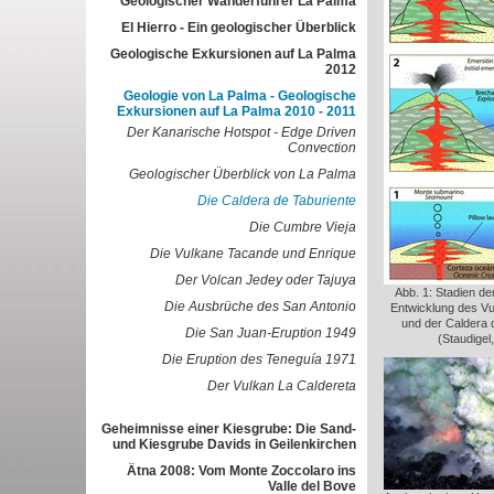
Geologischer Wanderführer La Palma
El Hierro - Ein geologischer Überblick
Geologische Exkursionen auf La Palma
2012
Geologie von La Palma - Geologische
Exkursionen auf La Palma 2010 - 2011
Der Kanarische Hotspot - Edge Driven
Convection
Geologischer Überblick von La Palma
Die Caldera de Taburiente
Die Cumbre Vieja
Die Vulkane Tacande und Enrique
Der Volcan Jedey oder Tajuya
Abb. 1: Stadien de
Die Ausbrüche des San Antonio
Entwicklung des V
und der Caldera 
Die San Juan-Eruption 1949
(Staudigel
Die Eruption des Teneguía 1971
Der Vulkan La Caldereta
Geheimnisse einer Kiesgrube: Die Sand-
und Kiesgrube Davids in Geilenkirchen
Ätna 2008: Vom Monte Zoccolaro ins
Valle del Bove