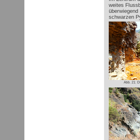
weites Flussb
überwiegend 
schwarzen P
Abb. 21: D