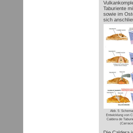
Vulkankomplex
Taburiente mi
sowie im Oste
sich anschli
Abb. 5: Schemat
Entwicklung von 
Caldera de Taburie
(Carraced
Die Caldera i