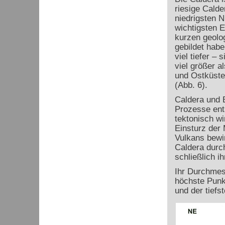
riesige Calde
niedrigsten N
wichtigsten 
kurzen geolo
gebildet habe
viel tiefer –
viel größer a
und Ostküste,
(Abb. 6).
Caldera und B
Prozesse ent
tektonisch w
Einsturz der
Vulkans bewir
Caldera durch
schließlich i
Ihr Durchmes
höchste Punk
und der tiefs