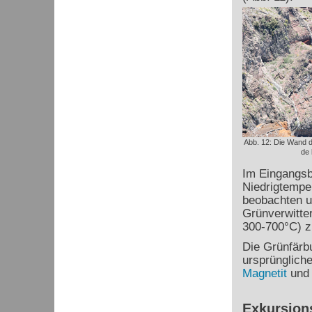
Abb. 12: Die Wand d
de
Im Eingangsbe
Niedrigtempe
beobachten un
Grünverwitte
300-700°C) z
Die Grünfärb
ursprünglich
Magnetit
un
Exkursion