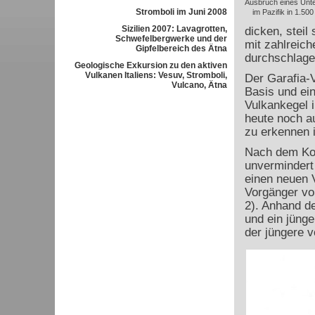
Ausbruch eines Unt
Stromboli im Juni 2008
im Pazifik in 1.50
Sizilien 2007: Lavagrotten,
dicken, stei
Schwefelbergwerke und der
mit zahlreich
Gipfelbereich des Ätna
durchschlage
Geologische Exkursion zu den aktiven
Vulkanen Italiens: Vesuv, Stromboli,
Der Garafia-
Vulcano, Ätna
Basis und ein
Vulkankegel 
heute noch a
zu erkennen i
Nach dem Koll
unvermindert 
einen neuen V
Vorgänger vo
2). Anhand de
und ein jünge
der jüngere v