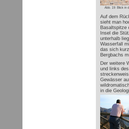
Abb. 19: Blick in
Auf dem Rück
sieht man ho
Basaltspitze 
Insel die Stü
unterhalb lie
Wasserfall mi
das sich kur
Bergbachs mi
Der weitere 
und links des
streckenweise
Gewässer auf
wildromatisch
in die Geolog