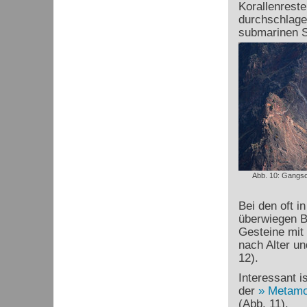
Korallenreste
durchschlage
submarinen S
Abb. 10: Gangs
Bei den oft 
überwiegen 
Gesteine mit 
nach Alter u
12).
Interessant i
der
Metamo
(Abb. 11).