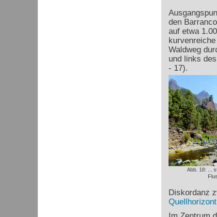
Ausgangspunk
den Barranco 
auf etwa 1.00
kurvenreiche
Waldweg durch
und links de
- 17).
Abb. 18: ... 
Flu
Diskordanz z
Quellhorizont
Im Zentrum de