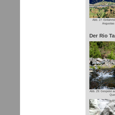
Abb. 27: Einfahrts
Angustias 
Der Rio Ta
Abb. 29: Gespeist a
Quel