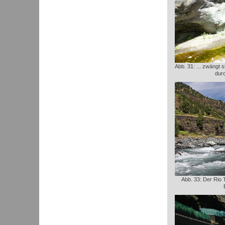
Abb. 31: ... zwängt 
durc
Abb. 33: Der Rio T