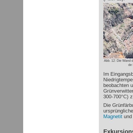
Abb. 12: Die Wand d
de
Im Eingangsbe
Niedrigtempe
beobachten un
Grünverwitte
300-700°C) z
Die Grünfärb
ursprünglich
Magnetit
un
Exkursion