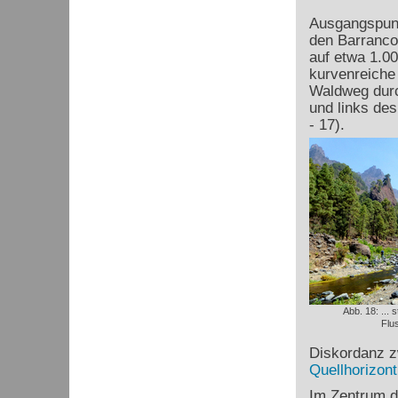
Ausgangspunk
den Barranco 
auf etwa 1.00
kurvenreiche
Waldweg durch
und links de
- 17).
Abb. 18: ... 
Flu
Diskordanz z
Quellhorizont
Im Zentrum de