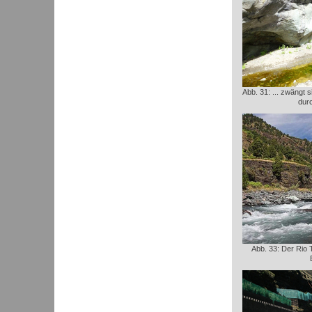
Abb. 31: ... zwängt 
durc
Abb. 33: Der Rio T