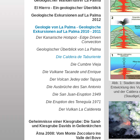
Geologischer Wanderführer La Palma
El Hierro - Ein geologischer Überblick
Geologische Exkursionen auf La Palma
2012
Geologie von La Palma - Geologische
Exkursionen auf La Palma 2010 - 2011
Der Kanarische Hotspot - Edge Driven
Convection
Geologischer Überblick von La Palma
Die Caldera de Taburiente
Die Cumbre Vieja
Die Vulkane Tacande und Enrique
Der Volcan Jedey oder Tajuya
Abb. 1: Stadien de
Die Ausbrüche des San Antonio
Entwicklung des V
und der Caldera 
Die San Juan-Eruption 1949
(Staudigel
Die Eruption des Teneguía 1971
Der Vulkan La Caldereta
Geheimnisse einer Kiesgrube: Die Sand-
und Kiesgrube Davids in Geilenkirchen
Ätna 2008: Vom Monte Zoccolaro ins
Valle del Bove