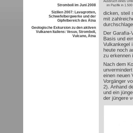
Ausbruch eines Unt
Stromboli im Juni 2008
im Pazifik in 1.50
Sizilien 2007: Lavagrotten,
dicken, stei
Schwefelbergwerke und der
mit zahlreich
Gipfelbereich des Ätna
durchschlage
Geologische Exkursion zu den aktiven
Vulkanen Italiens: Vesuv, Stromboli,
Der Garafia-
Vulcano, Ätna
Basis und ein
Vulkankegel 
heute noch a
zu erkennen i
Nach dem Koll
unvermindert 
einen neuen V
Vorgänger vo
2). Anhand de
und ein jünge
der jüngere v