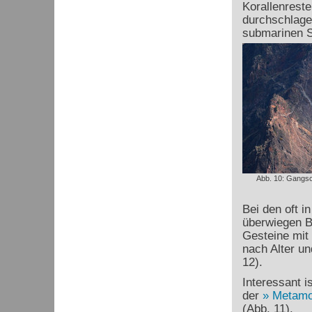
Korallenreste
durchschlage
submarinen S
Abb. 10: Gangs
Bei den oft 
überwiegen 
Gesteine mit 
nach Alter u
12).
Interessant i
der
Metamo
(Abb. 11).