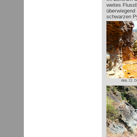
weites Flussb
überwiegend 
schwarzen P
Abb. 21: D