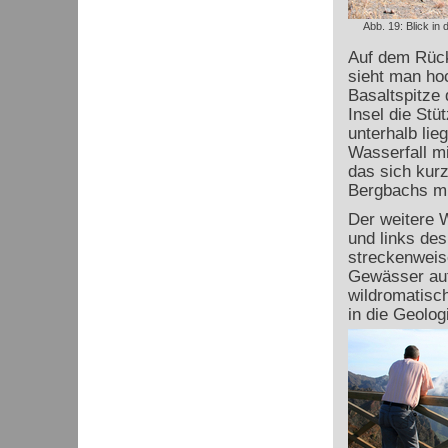
Abb. 19: Blick in
Auf dem Rück
sieht man ho
Basaltspitze 
Insel die Stü
unterhalb lie
Wasserfall mi
das sich kur
Bergbachs mi
Der weitere 
und links des
streckenweise
Gewässer auf
wildromatisch
in die Geolog