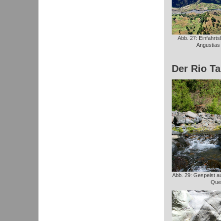
Abb. 27: Einfahrts
Angustias 
Der Rio Ta
Abb. 29: Gespeist a
Quel