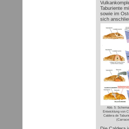
Vulkankomplex
Taburiente mi
sowie im Oste
sich anschli
Abb. 5: Schemat
Entwicklung von 
Caldera de Taburie
(Carraced
Die Caldera i