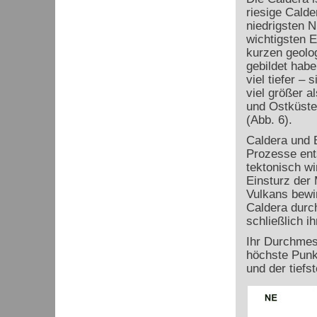
riesige Calde
niedrigsten N
wichtigsten 
kurzen geolo
gebildet habe
viel tiefer –
viel größer a
und Ostküste,
(Abb. 6).
Caldera und B
Prozesse ent
tektonisch w
Einsturz der
Vulkans bewir
Caldera durch
schließlich i
Ihr Durchmes
höchste Punk
und der tiefs