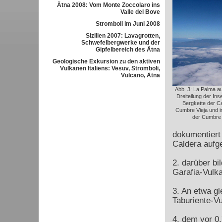
Ätna 2008: Vom Monte Zoccolaro ins
Valle del Bove
Stromboli im Juni 2008
Sizilien 2007: Lavagrotten,
Schwefelbergwerke und der
Gipfelbereich des Ätna
Geologische Exkursion zu den aktiven
Vulkanen Italiens: Vesuv, Stromboli,
Vulcano, Ätna
Abb. 3: La Palma aus
Dreiteilung der Ins
Bergkette der Ca
Cumbre Vieja und in
der Cumbre 
dokumentiert 
Caldera auf
2. darüber bi
Garafia-Vulka
3. An etwa gl
Taburiente-Vu
4. dem vor 0,