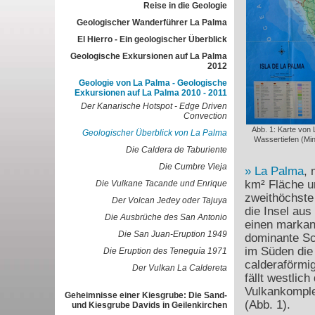
Reise in die Geologie
Geologischer Wanderführer La Palma
El Hierro - Ein geologischer Überblick
Geologische Exkursionen auf La Palma
2012
Geologie von La Palma - Geologische
Exkursionen auf La Palma 2010 - 2011
Der Kanarische Hotspot - Edge Driven
Convection
Abb. 1: Karte von
Geologischer Überblick von La Palma
Wassertiefen (Mi
Die Caldera de Taburiente
Die Cumbre Vieja
La Palma
, 
km² Fläche u
Die Vulkane Tacande und Enrique
zweithöchste
Der Volcan Jedey oder Tajuya
die Insel aus
Die Ausbrüche des San Antonio
einen markant
Die San Juan-Eruption 1949
dominante Sc
im Süden die
Die Eruption des Teneguía 1971
calderaförmi
Der Vulkan La Caldereta
fällt westlich
Vulkankomple
Geheimnisse einer Kiesgrube: Die Sand-
(Abb. 1).
und Kiesgrube Davids in Geilenkirchen