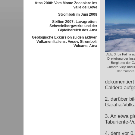
Ätna 2008: Vom Monte Zoccolaro ins
Valle del Bove
Stromboli im Juni 2008
Sizilien 2007: Lavagrotten,
Schwefelbergwerke und der
Gipfelbereich des Ätna
Geologische Exkursion zu den aktiven
Vulkanen Italiens: Vesuv, Stromboli,
Vulcano, Ätna
Abb. 3: La Palma aus
Dreiteilung der Ins
Bergkette der Ca
Cumbre Vieja und in
der Cumbre 
dokumentiert 
Caldera auf
2. darüber bi
Garafia-Vulka
3. An etwa gl
Taburiente-Vu
4. dem vor 0,