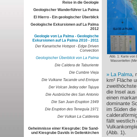
Reise in die Geologie
Geologischer Wanderführer La Palma
El Hierro - Ein geologischer Überblick
Geologische Exkursionen auf La Palma
2012
Geologie von La Palma - Geologische
Exkursionen auf La Palma 2010 - 2011
Der Kanarische Hotspot - Edge Driven
Convection
Abb. 1: Karte von
Geologischer Überblick von La Palma
Wassertiefen (Mi
Die Caldera de Taburiente
Die Cumbre Vieja
La Palma
, 
km² Fläche u
Die Vulkane Tacande und Enrique
zweithöchste
Der Volcan Jedey oder Tajuya
die Insel aus
Die Ausbrüche des San Antonio
einen markant
Die San Juan-Eruption 1949
dominante Sc
im Süden die
Die Eruption des Teneguía 1971
calderaförmi
Der Vulkan La Caldereta
fällt westlich
Vulkankomple
Geheimnisse einer Kiesgrube: Die Sand-
(Abb. 1).
und Kiesgrube Davids in Geilenkirchen