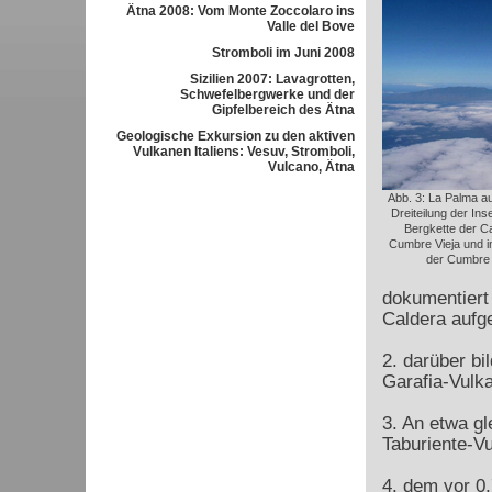
Ätna 2008: Vom Monte Zoccolaro ins
Valle del Bove
Stromboli im Juni 2008
Sizilien 2007: Lavagrotten,
Schwefelbergwerke und der
Gipfelbereich des Ätna
Geologische Exkursion zu den aktiven
Vulkanen Italiens: Vesuv, Stromboli,
Vulcano, Ätna
Abb. 3: La Palma aus
Dreiteilung der Ins
Bergkette der Ca
Cumbre Vieja und in
der Cumbre 
dokumentiert 
Caldera auf
2. darüber bi
Garafia-Vulka
3. An etwa gl
Taburiente-Vu
4. dem vor 0,