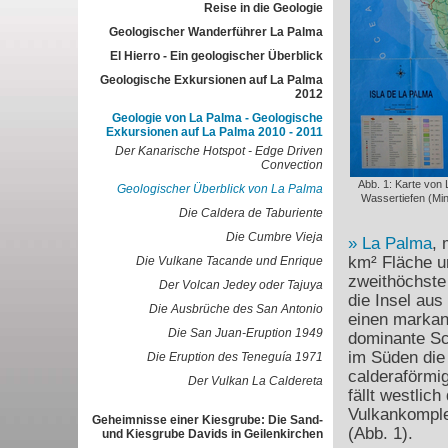
Reise in die Geologie
Geologischer Wanderführer La Palma
El Hierro - Ein geologischer Überblick
Geologische Exkursionen auf La Palma
2012
Geologie von La Palma - Geologische
Exkursionen auf La Palma 2010 - 2011
Der Kanarische Hotspot - Edge Driven
Convection
Abb. 1: Karte von
Geologischer Überblick von La Palma
Wassertiefen (Mi
Die Caldera de Taburiente
Die Cumbre Vieja
La Palma
, 
km² Fläche u
Die Vulkane Tacande und Enrique
zweithöchste
Der Volcan Jedey oder Tajuya
die Insel aus
Die Ausbrüche des San Antonio
einen markant
Die San Juan-Eruption 1949
dominante Sc
im Süden die
Die Eruption des Teneguía 1971
calderaförmi
Der Vulkan La Caldereta
fällt westlich
Vulkankomple
Geheimnisse einer Kiesgrube: Die Sand-
(Abb. 1).
und Kiesgrube Davids in Geilenkirchen