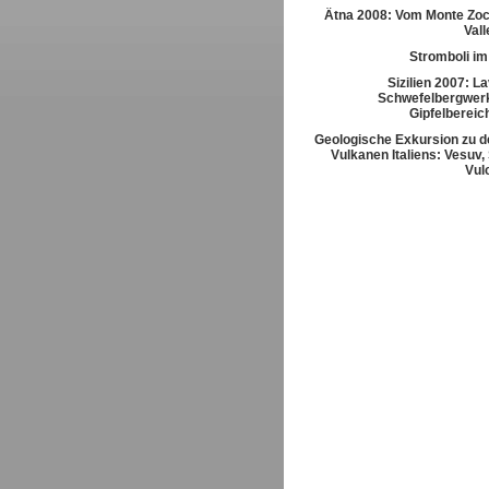
Ätna 2008: Vom Monte Zoc
Vall
Stromboli im
Sizilien 2007: L
Schwefelbergwerk
Gipfelbereic
Geologische Exkursion zu d
Vulkanen Italiens: Vesuv,
Vul