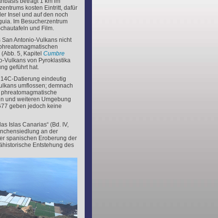
nbasis beträgt 1 km im
ntrums kosten Eintritt, dafür
der Insel und auf den noch
guia. Im Besucherzentrum
Schautafeln und Film.
s San Antonio-Vulkans nicht
n phreatomagmatischen
 (Abb. 5, Kapitel
Cumbre
o-Vulkans von Pyroklastika
ng geführt hat.
h
14
C-Datierung eindeutig
Vulkans umflossen; demnach
he phreatomagmatische
ren und weiteren Umgebung
1677 geben jedoch keine
 Islas Canarias“ (Bd. IV,
anchensiedlung an der
der spanischen Eroberung der
rähistorische Entstehung des