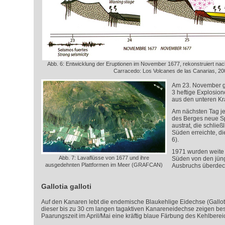
Abb. 6: Entwicklung der Eruptionen im November 1677, rekonstruiert na
Carracedo: Los Volcanes de las Canarias, 20
Am 23. November g
3 heftige Explosio
aus den unteren Kr
Am nächsten Tag je
des Berges neue S
austrat, die schließ
Süden erreichte, di
6).
1971 wurden weite 
Abb. 7: Lavaflüsse von 1677 und ihre
Süden von den jün
ausgedehnten Plattformen im Meer (GRAFCAN)
Ausbruchs überdeck
Gallotia galloti
Auf den Kanaren lebt die endemische Blaukehlige Eidechse (Gallot
dieser bis zu 30 cm langen tagaktiven Kanareneidechse zeigen b
Paarungszeit im April/Mai eine kräftig blaue Färbung des Kehlberei