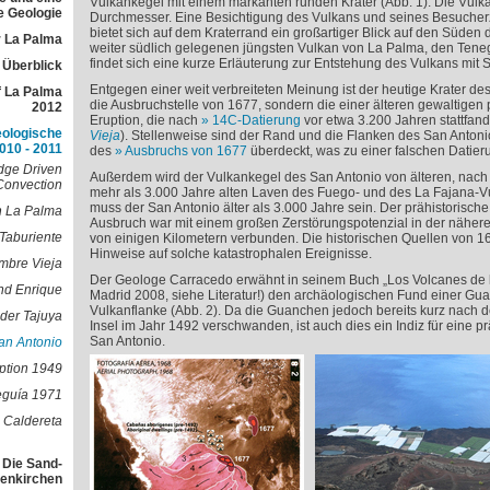
Vulkankegel mit einem markanten runden Krater (Abb. 1). Die Vulka
e Geologie
Durchmesser. Eine Besichtigung des Vulkans und seines Besucherze
bietet sich auf dem Kraterrand ein großartiger Blick auf den Süden 
 La Palma
weiter südlich gelegenen jüngsten Vulkan von La Palma, den Tene
findet sich eine kurze Erläuterung zur Entstehung des Vulkans mit 
r Überblick
Entgegen einer weit verbreiteten Meinung ist der heutige Krater de
f La Palma
die Ausbruchstelle von 1677, sondern die einer älteren gewaltige
2012
Eruption, die nach
14
C-Datierung
vor etwa 3.200 Jahren stattfand
eologische
Vieja
). Stellenweise sind der Rand und die Flanken des San Antoni
010 - 2011
des
Ausbruchs von 1677
überdeckt, was zu einer falschen Datieru
dge Driven
Außerdem wird der Vulkankegel des San Antonio von älteren, nac
Convection
mehr als 3.000 Jahre alten Laven des Fuego- und des La Fajana-
muss der San Antonio älter als 3.000 Jahre sein. Der prähistorisc
n La Palma
Ausbruch war mit einem großen Zerstörungspotenzial in der nähe
Taburiente
von einigen Kilometern verbunden. Die historischen Quellen von 
Hinweise auf solche katastrophalen Ereignisse.
mbre Vieja
Der Geologe Carracedo erwähnt in seinem Buch „Los Volcanes de las
nd Enrique
Madrid 2008, siehe Literatur!) den archäologischen Fund einer Gu
Vulkanflanke (Abb. 2). Da die Guanchen jedoch bereits kurz nach 
der Tajuya
Insel im Jahr 1492 verschwanden, ist auch dies ein Indiz für eine p
San Antonio.
an Antonio
ption 1949
eguía 1971
 Caldereta
 Die Sand-
lenkirchen