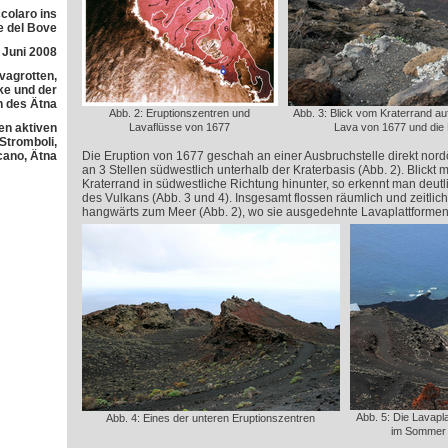
colaro ins
e del Bove
 Juni 2008
avagrotten,
e und der
h des Ätna
Abb. 2: Eruptionszentren und
Abb. 3: Blick vom Kraterrand auf 
en aktiven
Lavaflüsse von 1677
Lava von 1677 und die 
 Stromboli,
cano, Ätna
Die Eruption von 1677 geschah an einer Ausbruchstelle direkt nord
an 3 Stellen südwestlich unterhalb der Kraterbasis (Abb. 2). Blick
Kraterrand in südwestliche Richtung hinunter, so erkennt man deutl
des Vulkans (Abb. 3 und 4). Insgesamt flossen räumlich und zeitlic
hangwärts zum Meer (Abb. 2), wo sie ausgedehnte Lavaplattformen 
Abb. 5: Die Lavapl
Abb. 4: Eines der unteren Eruptionszentren
im Sommer 