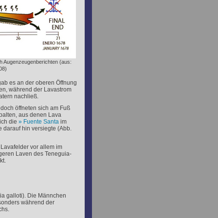
ch Augenzeugenberichten (aus:
08)
ab es an der oberen Öffnung
nen, während der Lavastrom
atern nachließ.
doch öffneten sich am Fuß
palten, aus denen Lava
lich die
Fuente Santa
im
e darauf hin versiegte (Abb.
Lavafelder vor allem im
geren Laven des Teneguia-
t.
ia galloti). Die Männchen
esonders während der
chs.