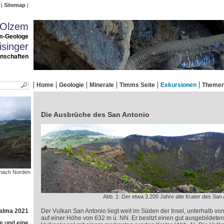
Sitemap
 Olzem
m-Geologe
singer
enschaften
Home
Geologie
Minerale
Timms Seite
Exkursionen
Theme
Die Ausbrüche des San Antonio
 nach Norden
Abb. 1: Der etwa 3.200 Jahre alte Krater des San 
Palma 2021
Der Vulkan San Antonio liegt weit im Süden der Insel, unterhalb vo
auf einer Höhe von 632 m ü. NN. Er besitzt einen gut ausgebildet
e und eine