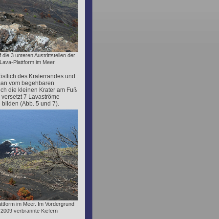
die 3 unteren Austrittstellen der
Lava-Plattform im Meer
östlich des Kraterrandes und
t man vom begehbaren
ich die kleinen Krater am Fuß
h versetzt 7 Lavaströme
bilden (Abb. 5 und 7).
attform im Meer. Im Vordergrund
2009 verbrannte Kiefern