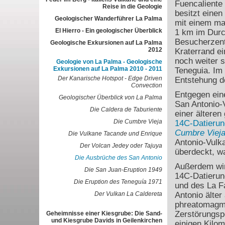
Fuencaliente
Reise in die Geologie
besitzt eine
Geologischer Wanderführer La Palma
mit einem mar
El Hierro - Ein geologischer Überblick
1 km im Durc
Besucherzentr
Geologische Exkursionen auf La Palma
2012
Kraterrand ei
noch weiter 
Geologie von La Palma - Geologische
Exkursionen auf La Palma 2010 - 2011
Teneguia. Im 
Der Kanarische Hotspot - Edge Driven
Entstehung d
Convection
Entgegen eine
Geologischer Überblick von La Palma
San Antonio-V
Die Caldera de Taburiente
einer ältere
Die Cumbre Vieja
14
C-Datierun
Cumbre Viej
Die Vulkane Tacande und Enrique
Antonio-Vulk
Der Volcan Jedey oder Tajuya
überdeckt, wa
Die Ausbrüche des San Antonio
Außerdem wir
Die San Juan-Eruption 1949
14
C-Datierun
Die Eruption des Teneguía 1971
und des La F
Der Vulkan La Caldereta
Antonio älter
phreatomagma
Zerstörungsp
Geheimnisse einer Kiesgrube: Die Sand-
und Kiesgrube Davids in Geilenkirchen
einigen Kilom