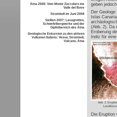
geben jedoch
Ätna 2008: Vom Monte Zoccolaro ins
Valle del Bove
Der Geologe 
Stromboli im Juni 2008
Islas Canaria
Sizilien 2007: Lavagrotten,
archäologisc
Schwefelbergwerke und der
(Abb. 2). Da
Gipfelbereich des Ätna
Eroberung der
Geologische Exkursion zu den aktiven
Indiz für ein
Vulkanen Italiens: Vesuv, Stromboli,
Vulcano, Ätna
Abb. 2: Erupti
Lavaflüss
Die Eruption 