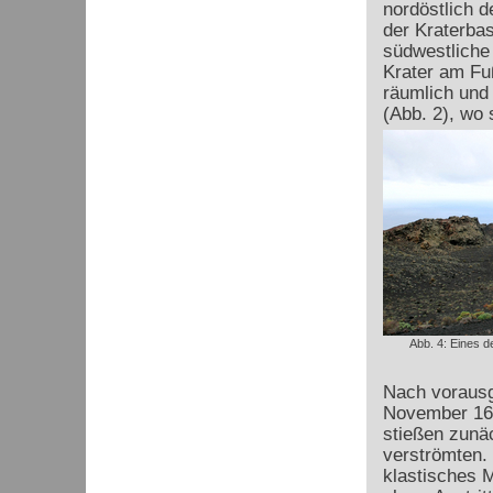
nordöstlich d
der Kraterbas
südwestliche 
Krater am Fu
räumlich und
(Abb. 2), wo 
Abb. 4: Eines d
Nach vorausg
November 167
stießen zunä
verströmten.
klastisches M