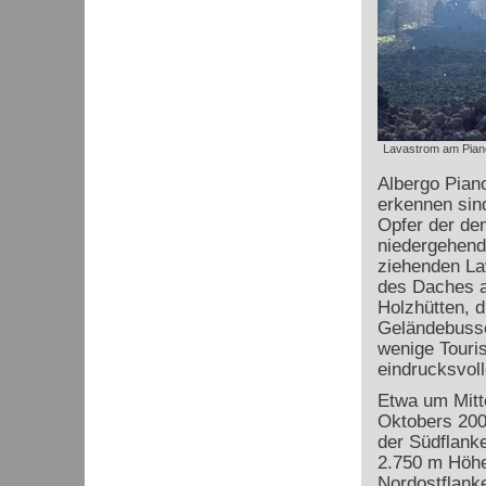
Lavastrom am Pian
Albergo Pian
erkennen sind
Opfer der de
niedergehend
ziehenden Lav
des Daches a
Holzhütten, d
Geländebusse
wenige Touris
eindrucksvoll
Etwa um Mitt
Oktobers 200
der Südflank
2.750 m Höhe
Nordostflanke