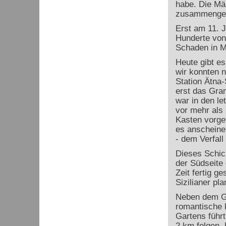
habe. Die Mä
zusammengest
Erst am 11. J
Hunderte von
Schaden in M
Heute gibt es
wir konnten n
Station Ätna-
erst das Gran
war in den le
vor mehr als
Kasten vorgef
es anscheine
- dem Verfall
Dieses Schick
der Südseite 
Zeit fertig g
Sizilianer pla
Neben dem Gr
romantische 
Gartens führt
2 km folgen, 