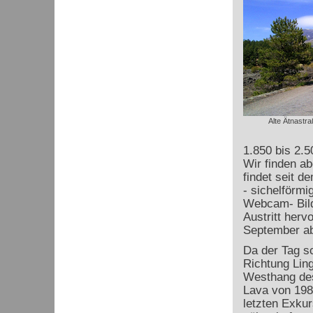
Alte Ätnastra
1.850 bis 2.5
Wir finden a
findet seit d
- sichelförmi
Webcam- Bild
Austritt herv
September abg
Da der Tag sc
Richtung Lin
Westhang des
Lava von 198
letzten Exkur