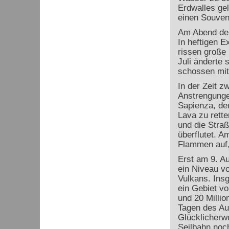
Erdwalles ge
einen Souveni
Am Abend des 
In heftigen 
rissen große 
Juli änderte 
schossen mit
In der Zeit 
Anstrengunge
Sapienza, der
Lava zu rette
und die Straß
überflutet. A
Flammen auf,
Erst am 9. Au
ein Niveau vo
Vulkans. Ins
ein Gebiet vo
und 20 Millio
Tagen des Au
Glücklicherwe
Seilbahn noc