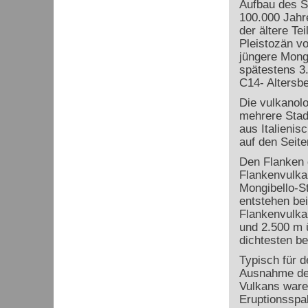
Aufbau des S
100.000 Jahr
der ältere Te
Pleistozän vo
jüngere Mongi
spätestens 3
C14- Altersb
Die vulkanol
mehrere Stadi
aus Italienis
auf den Seite
Den Flanken d
Flankenvulka
Mongibello-S
entstehen be
Flankenvulka
und 2.500 m 
dichtesten be
Typisch für d
Ausnahme der
Vulkans ware
Eruptionsspal