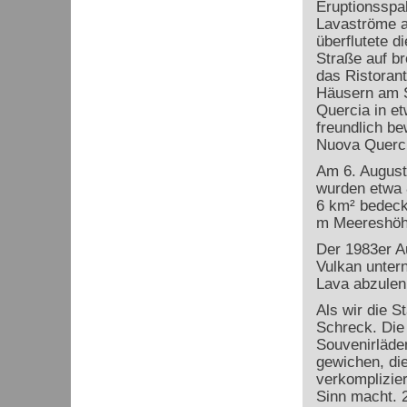
Eruptionsspal
Lavaströme a
überflutete d
Straße auf br
das Ristorant
Häusern am S
Quercia in e
freundlich be
Nuova Querci
Am 6. August 
wurden etwa 8
6 km² bedeckt
m Meereshöhe
Der 1983er A
Vulkan unter
Lava abzulen
Als wir die S
Schreck. Die 
Souvenirläde
gewichen, di
verkomplizier
Sinn macht. 