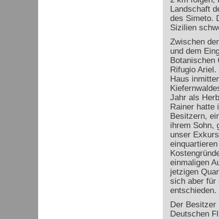
Landschaft d
des Simeto. D
Sizilien schw
Zwischen de
und dem Ein
Botanischen 
Rifugio Ariel.
Haus inmitte
Kiefernwaldes
Jahr als Herb
Rainer hatte 
Besitzern, e
ihrem Sohn, 
unser Exkurs
einquartieren
Kostengründe
einmaligen A
jetzigen Quar
sich aber für
entschieden.
Der Besitzer
Deutschen Fl