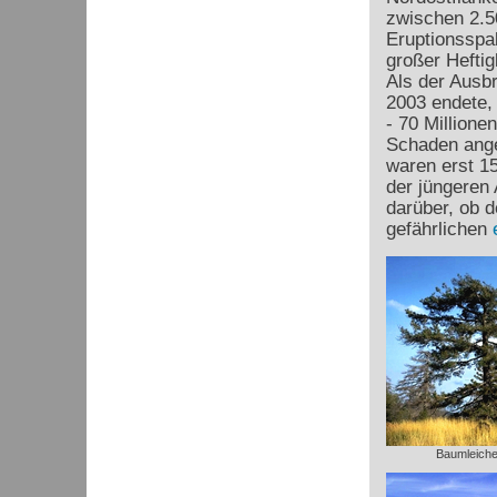
zwischen 2.5
Eruptionsspa
großer Heftig
Als der Ausb
2003 endete, 
- 70 Millione
Schaden anger
waren erst 1
der jüngeren
darüber, ob d
gefährlichen
Baumleiche