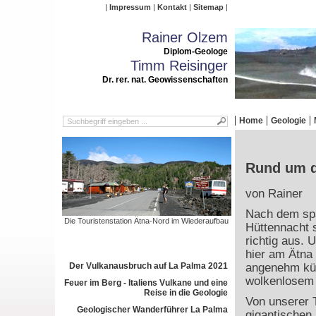
Impressum
Kontakt
Sitemap
Rainer Olzem
Diplom-Geologe
Timm Reisinger
Dr. rer. nat. Geowissenschaften
Home
Geologie
Rund um d
von Rainer
Nach dem spä
Die Touristenstation Ätna-Nord im Wiederaufbau
Hüttennacht 
richtig aus.
hier am Ätna
Der Vulkanausbruch auf La Palma 2021
angenehm küh
wolkenlosem
Feuer im Berg - Italiens Vulkane und eine
Reise in die Geologie
Von unserer 
Geologischer Wanderführer La Palma
gigantischen 