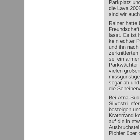
Parkplatz und
die Lava 200
sind wir auch
Rainer hatte
Freundschaft 
lässt. Es ist
kein echter P
und ihn nach 
zerknitterten
sei ein armer
Parkwächter s
vielen große
missgünstige
sogar ab und 
die Scheiben
Bei Ätna-Süd
Silvestri inf
besteigen un
Kraterrand ke
auf die in et
Ausbruchstel
Pichler über 