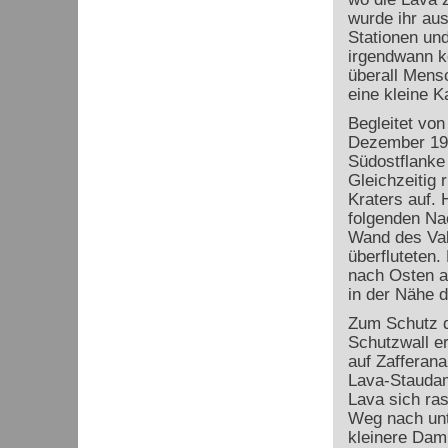
wurde ihr aus
Stationen und
irgendwann k
überall Mens
eine kleine K
Begleitet von
Dezember 199
Südostflanke
Gleichzeitig 
Kraters auf. 
folgenden Nac
Wand des Val
überfluteten.
nach Osten a
in der Nähe d
Zum Schutz d
Schutzwall er
auf Zafferana
Lava-Staudam
Lava sich ras
Weg nach unte
kleinere Dam