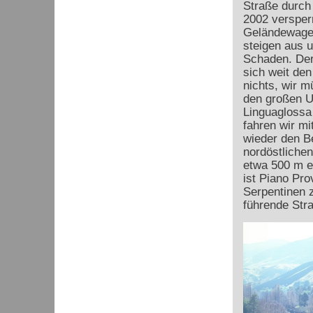
Straße durch
2002 versperr
Geländewagen
steigen aus 
Schaden. Der
sich weit den 
nichts, wir 
den großen U
Linguaglossa
fahren wir mi
wieder den B
nordöstliche
etwa 500 m en
ist Piano Pro
Serpentinen z
führende Stra