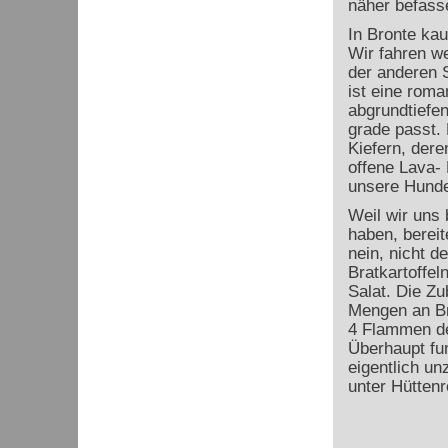
näher befass
In Bronte kau
Wir fahren we
der anderen S
ist eine roma
abgrundtiefe
grade passt.
Kiefern, der
offene Lava- 
unsere Hundef
Weil wir uns 
haben, bereit
nein, nicht d
Bratkartoffel
Salat. Die Zu
Mengen an Br
4 Flammen des
Überhaupt fun
eigentlich un
unter Hüttenr