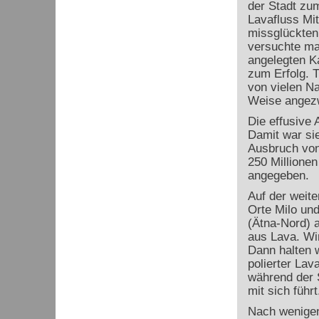
der Stadt zum
Lavafluss Mi
missglückten
versuchte ma
angelegten Ka
zum Erfolg. 
von vielen Na
Weise angezw
Die effusive 
Damit war si
Ausbruch von
250 Millionen
angegeben.
Auf der weit
Orte Milo un
(Ätna-Nord) 
aus Lava. Wi
Dann halten 
polierter Lav
während der S
mit sich führt
Nach wenigen