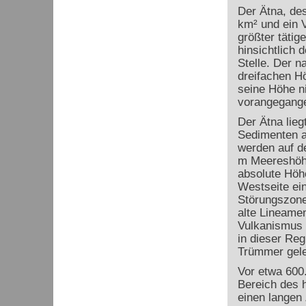
Der Ätna, de
km² und ein 
größter tätig
hinsichtlich 
Stelle. Der n
dreifachen H
seine Höhe ni
vorangegange
Der Ätna lieg
Sedimenten au
werden auf de
m Meereshöhe
absolute Höhe
Westseite ei
Störungszone
alte Lineamen
Vulkanismus 
in dieser Reg
Trümmer gele
Vor etwa 600
Bereich des h
einen langen 