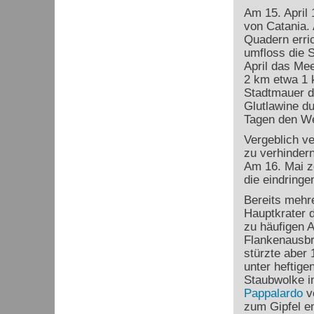
Am 15. April 
von Catania.
Quadern erric
umfloss die S
April das Mee
2 km etwa 1 
Stadtmauer d
Glutlawine du
Tagen den Wes
Vergeblich v
zu verhindern
Am 16. Mai ze
die eindringe
Bereits mehr
Hauptkrater d
zu häufigen 
Flankenausbru
stürzte aber
unter heftige
Staubwolke i
Pappalardo
vo
zum Gipfel e