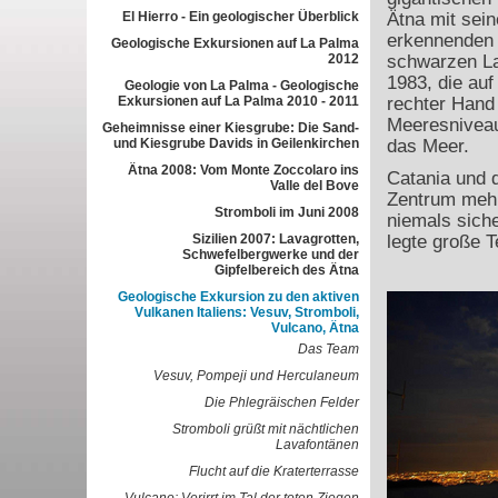
El Hierro - Ein geologischer Überblick
Ätna mit sein
erkennenden 
Geologische Exkursionen auf La Palma
2012
schwarzen L
1983, die auf
Geologie von La Palma - Geologische
Exkursionen auf La Palma 2010 - 2011
rechter Hand 
Meeresniveau 
Geheimnisse einer Kiesgrube: Die Sand-
und Kiesgrube Davids in Geilenkirchen
das Meer.
Ätna 2008: Vom Monte Zoccolaro ins
Catania und 
Valle del Bove
Zentrum mehr 
Stromboli im Juni 2008
niemals siche
Sizilien 2007: Lavagrotten,
legte große T
Schwefelbergwerke und der
Gipfelbereich des Ätna
Geologische Exkursion zu den aktiven
Vulkanen Italiens: Vesuv, Stromboli,
Vulcano, Ätna
Das Team
Vesuv, Pompeji und Herculaneum
Die Phlegräischen Felder
Stromboli grüßt mit nächtlichen
Lavafontänen
Flucht auf die Kraterterrasse