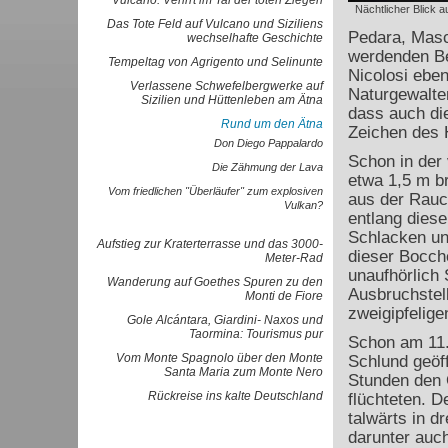
Vulcano: Verirrt im Tal der toten Ziegen
Nächtlicher Blick a
Das Tote Feld auf Vulcano und Siziliens
Pedara, Masc
wechselhafte Geschichte
werdenden Be
Tempeltag von Agrigento und Selinunte
Nicolosi eben
Verlassene Schwefelbergwerke auf
Naturgewalten
Sizilien und Hüttenleben am Ätna
dass auch di
Rund um den Ätna
Zeichen des 
Don Diego Pappalardo
Schon in der
Die Zähmung der Lava
etwa 1,5 m br
Vom friedlichen "Überläufer" zum explosiven
aus der Rauc
Vulkan?
entlang diese
Schlacken un
Aufstieg zur Kraterterrasse und das 3000-
dieser Bocche
Meter-Rad
unaufhörlich
Wanderung auf Goethes Spuren zu den
Ausbruchstel
Monti de Fiore
zweigipfelige
Gole Alcántara, Giardini- Naxos und
Taormina: Tourismus pur
Schon am 11. 
Vom Monte Spagnolo über den Monte
Schlund geöff
Santa Maria zum Monte Nero
Stunden den 
Rückreise ins kalte Deutschland
flüchteten. D
talwärts in d
darunter auch