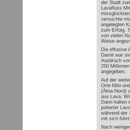
der Stadt zum
Lavafluss Mi
missglückten
versuchte ma
angelegten Ka
zum Erfolg. 
von vielen Na
Weise angezw
Die effusive 
Damit war si
Ausbruch von
250 Millionen
angegeben.
Auf der weit
Orte Milo un
(Ätna-Nord) 
aus Lava. Wi
Dann halten 
polierter Lav
während der S
mit sich führt
Nach wenigen