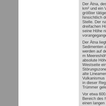
Der Ätna, de
km² und ein 
größter tätig
hinsichtlich 
Stelle. Der n
dreifachen H
seine Höhe ni
vorangegange
Der Ätna lieg
Sedimenten au
werden auf de
m Meereshöhe
absolute Höhe
Westseite ei
Störungszone
alte Lineamen
Vulkanismus 
in dieser Reg
Trümmer gele
Vor etwa 600
Bereich des h
einen langen 