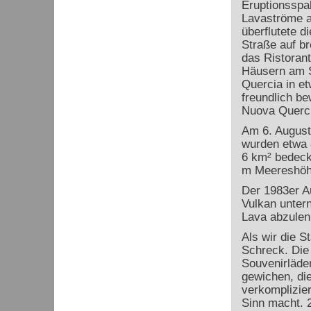
Eruptionsspal
Lavaströme a
überflutete d
Straße auf br
das Ristorant
Häusern am S
Quercia in e
freundlich be
Nuova Querci
Am 6. August 
wurden etwa 8
6 km² bedeckt
m Meereshöhe
Der 1983er A
Vulkan unter
Lava abzulen
Als wir die S
Schreck. Die 
Souvenirläde
gewichen, di
verkomplizier
Sinn macht. 