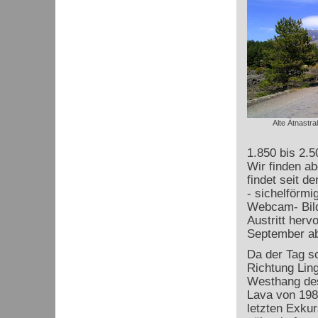
Alte Ätnastra
1.850 bis 2.5
Wir finden a
findet seit d
- sichelförmi
Webcam- Bild
Austritt herv
September abg
Da der Tag sc
Richtung Lin
Westhang des
Lava von 198
letzten Exkur