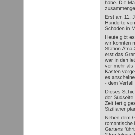
habe. Die Mä
zusammengest
Erst am 11. J
Hunderte von
Schaden in M
Heute gibt es
wir konnten n
Station Ätna-
erst das Gran
war in den le
vor mehr als
Kasten vorgef
es anscheine
- dem Verfall
Dieses Schick
der Südseite 
Zeit fertig g
Sizilianer pla
Neben dem Gr
romantische 
Gartens führt
2 km folgen, 