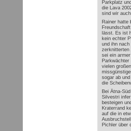
Parkplatz und
die Lava 200
sind wir auch
Rainer hatte
Freundschaft 
lässt. Es ist
kein echter P
und ihn nach 
zerknitterten
sei ein armer
Parkwächter s
vielen große
missgünstige
sogar ab und 
die Scheiben
Bei Ätna-Süd
Silvestri inf
besteigen un
Kraterrand ke
auf die in et
Ausbruchstel
Pichler über 