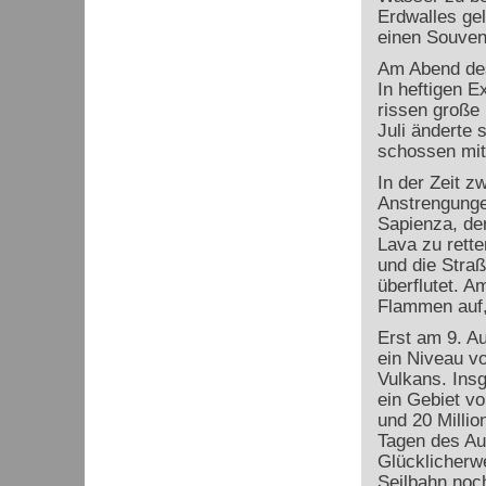
Erdwalles ge
einen Souveni
Am Abend des 
In heftigen 
rissen große 
Juli änderte 
schossen mit
In der Zeit 
Anstrengunge
Sapienza, der
Lava zu rette
und die Straß
überflutet. A
Flammen auf,
Erst am 9. Au
ein Niveau vo
Vulkans. Ins
ein Gebiet vo
und 20 Millio
Tagen des Au
Glücklicherwe
Seilbahn noc