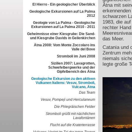
El Hierro - Ein geologischer Überblick
Ätna mit sein
erkennenden 
Geologische Exkursionen auf La Palma
2012
schwarzen L
1983, die auf
Geologie von La Palma - Geologische
Exkursionen auf La Palma 2010 - 2011
rechter Hand 
Meeresniveau 
Geheimnisse einer Kiesgrube: Die Sand-
und Kiesgrube Davids in Geilenkirchen
das Meer.
Ätna 2008: Vom Monte Zoccolaro ins
Catania und 
Valle del Bove
Zentrum mehr 
Stromboli im Juni 2008
niemals siche
Sizilien 2007: Lavagrotten,
legte große T
Schwefelbergwerke und der
Gipfelbereich des Ätna
Geologische Exkursion zu den aktiven
Vulkanen Italiens: Vesuv, Stromboli,
Vulcano, Ätna
Das Team
Vesuv, Pompeji und Herculaneum
Die Phlegräischen Felder
Stromboli grüßt mit nächtlichen
Lavafontänen
Flucht auf die Kraterterrasse