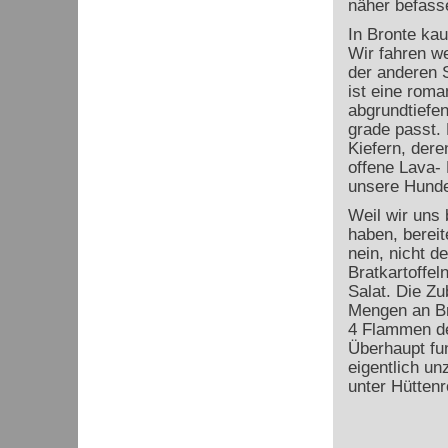
näher befass
In Bronte kau
Wir fahren we
der anderen S
ist eine roma
abgrundtiefe
grade passt.
Kiefern, der
offene Lava- 
unsere Hundef
Weil wir uns 
haben, bereit
nein, nicht d
Bratkartoffel
Salat. Die Zu
Mengen an Br
4 Flammen des
Überhaupt fun
eigentlich un
unter Hüttenr