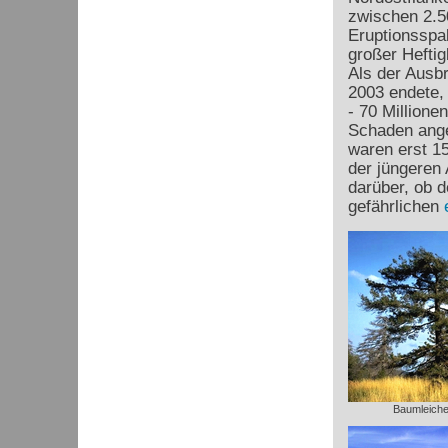
zwischen 2.5
Eruptionsspa
großer Heftig
Als der Ausb
2003 endete, 
- 70 Millione
Schaden anger
waren erst 1
der jüngeren
darüber, ob d
gefährlichen
Baumleiche