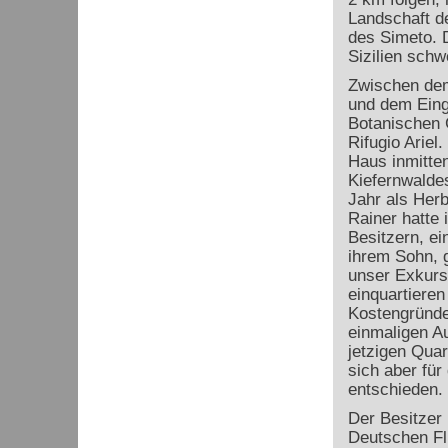
Landschaft d
des Simeto. D
Sizilien schw
Zwischen de
und dem Ein
Botanischen 
Rifugio Ariel.
Haus inmitte
Kiefernwaldes
Jahr als Herb
Rainer hatte 
Besitzern, e
ihrem Sohn, 
unser Exkurs
einquartieren
Kostengründe
einmaligen A
jetzigen Quar
sich aber für
entschieden.
Der Besitzer
Deutschen Fl