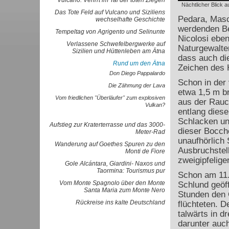
Vulcano: Verirrt im Tal der toten Ziegen
Nächtlicher Blick a
Das Tote Feld auf Vulcano und Siziliens
Pedara, Masc
wechselhafte Geschichte
werdenden Be
Tempeltag von Agrigento und Selinunte
Nicolosi eben
Verlassene Schwefelbergwerke auf
Naturgewalten
Sizilien und Hüttenleben am Ätna
dass auch di
Rund um den Ätna
Zeichen des 
Don Diego Pappalardo
Schon in der
Die Zähmung der Lava
etwa 1,5 m br
Vom friedlichen "Überläufer" zum explosiven
aus der Rauc
Vulkan?
entlang diese
Schlacken un
Aufstieg zur Kraterterrasse und das 3000-
dieser Bocche
Meter-Rad
unaufhörlich
Wanderung auf Goethes Spuren zu den
Ausbruchstel
Monti de Fiore
zweigipfelige
Gole Alcántara, Giardini- Naxos und
Taormina: Tourismus pur
Schon am 11. 
Vom Monte Spagnolo über den Monte
Schlund geöff
Santa Maria zum Monte Nero
Stunden den 
Rückreise ins kalte Deutschland
flüchteten. D
talwärts in d
darunter auch