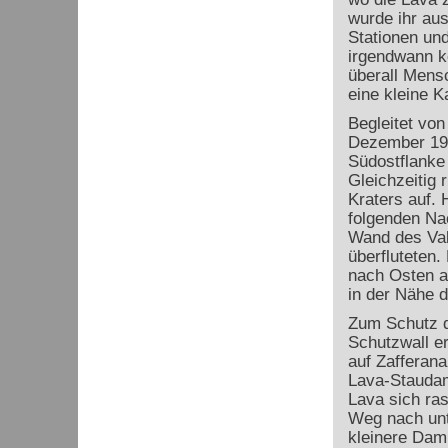
wurde ihr aus
Stationen und
irgendwann k
überall Mens
eine kleine K
Begleitet von
Dezember 199
Südostflanke
Gleichzeitig 
Kraters auf. 
folgenden Nac
Wand des Val
überfluteten.
nach Osten a
in der Nähe d
Zum Schutz d
Schutzwall er
auf Zafferana
Lava-Staudam
Lava sich ras
Weg nach unte
kleinere Dam