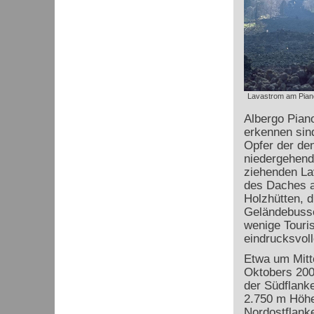
Lavastrom am Pian
Albergo Pian
erkennen sind
Opfer der de
niedergehend
ziehenden Lav
des Daches a
Holzhütten, d
Geländebusse
wenige Touris
eindrucksvoll
Etwa um Mitt
Oktobers 200
der Südflank
2.750 m Höhe
Nordostflanke