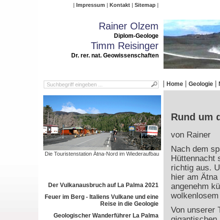
Impressum
Kontakt
Sitemap
Rainer Olzem
Diplom-Geologe
Timm Reisinger
Dr. rer. nat. Geowissenschaften
Home
Geologie
Rund um d
von Rainer
Nach dem spä
Die Touristenstation Ätna-Nord im Wiederaufbau
Hüttennacht 
richtig aus.
hier am Ätna
Der Vulkanausbruch auf La Palma 2021
angenehm küh
wolkenlosem
Feuer im Berg - Italiens Vulkane und eine
Reise in die Geologie
Von unserer 
Geologischer Wanderführer La Palma
gigantischen 