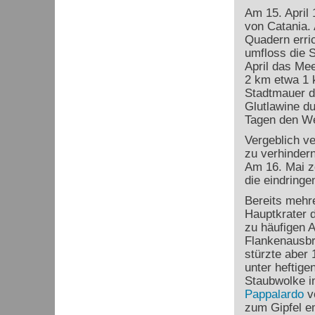
Am 15. April 
von Catania.
Quadern erric
umfloss die S
April das Mee
2 km etwa 1 
Stadtmauer d
Glutlawine du
Tagen den Wes
Vergeblich v
zu verhindern
Am 16. Mai ze
die eindringe
Bereits mehr
Hauptkrater d
zu häufigen 
Flankenausbru
stürzte aber
unter heftige
Staubwolke i
Pappalardo
vo
zum Gipfel e