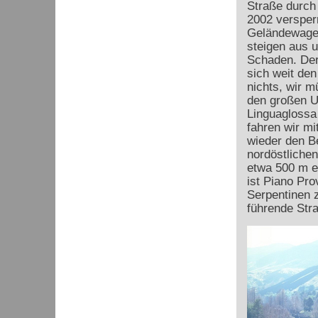
Straße durch
2002 versperr
Geländewagen
steigen aus 
Schaden. Der
sich weit den 
nichts, wir 
den großen U
Linguaglossa
fahren wir mi
wieder den B
nordöstliche
etwa 500 m en
ist Piano Pro
Serpentinen z
führende Stra