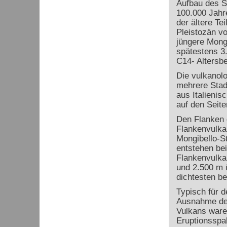
Aufbau des S
100.000 Jahr
der ältere Te
Pleistozän vo
jüngere Mongi
spätestens 3
C14- Altersb
Die vulkanol
mehrere Stadi
aus Italienis
auf den Seite
Den Flanken d
Flankenvulka
Mongibello-S
entstehen be
Flankenvulka
und 2.500 m 
dichtesten be
Typisch für d
Ausnahme der
Vulkans ware
Eruptionsspal