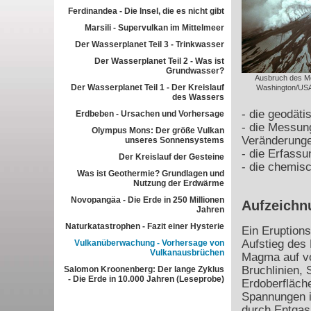
Ferdinandea - Die Insel, die es nicht gibt
Marsili - Supervulkan im Mittelmeer
Der Wasserplanet Teil 3 - Trinkwasser
Der Wasserplanet Teil 2 - Was ist
Grundwasser?
Ausbruch des Mo
Der Wasserplanet Teil 1 - Der Kreislauf
Washington/USA
des Wassers
- die geodät
Erdbeben - Ursachen und Vorhersage
- die Messun
Olympus Mons: Der größe Vulkan
Veränderunge
unseres Sonnensystems
- die Erfass
Der Kreislauf der Gesteine
- die chemis
Was ist Geothermie? Grundlagen und
Nutzung der Erdwärme
Novopangäa - Die Erde in 250 Millionen
Aufzeichnu
Jahren
Naturkatastrophen - Fazit einer Hysterie
Ein Eruption
Aufstieg des
Vulkanüberwachung - Vorhersage von
Vulkanausbrüchen
Magma auf vo
Bruchlinien, 
Salomon Kroonenberg: Der lange Zyklus
- Die Erde in 10.000 Jahren (Leseprobe)
Erdoberfläch
Spannungen 
durch Entga