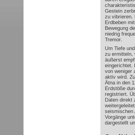
charakteristi
Gestein zerb
zu vibrieren.
Erdbeben mit
Bewegung der
niedrig freq
Tremor.
Um Tiefe und
zu ermitteln,
äußerst empf
eingerichtet
von weniger a
aktiv wird. 
Ätna in den 
Erdstöße durc
registriert.
Daten direkt 
weitergeleite
seismischen A
Vorgänge unt
dargestellt u