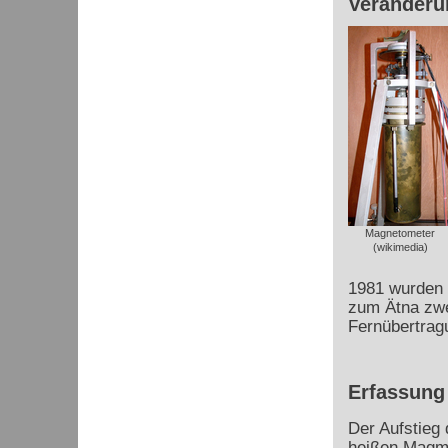
Veränderu
Magnetometer
(wikimedia)
1981 wurden 
zum Ätna zwe
Fernübertrag
Erfassung
Der Aufstieg
heißen Magm