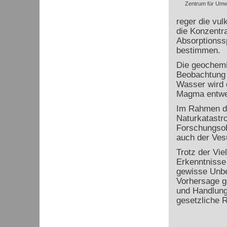
Zentrum für Umw
reger die vul
die Konzentra
Absorptionss
bestimmen.
Die geochemi
Beobachtung 
Wasser wird 
Magma entwei
Im Rahmen de
Naturkatastr
Forschungsob
auch der Ves
Trotz der Vie
Erkenntnisse
gewisse Unber
Vorhersage g
und Handlung
gesetzliche R