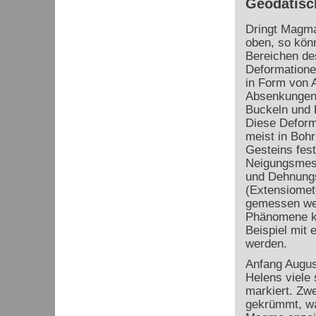
Geodätis
Dringt Magma
oben, so kön
Bereichen de
Deformatione
in Form von 
Absenkungen
Buckeln und 
Diese Deform
meist in Boh
Gesteins fest 
Neigungsmess
und Dehnung
(Extensiomet
gemessen we
Phänomene kö
Beispiel mit
werden.
Anfang Augus
Helens viele 
markiert. Zwe
gekrümmt, wa