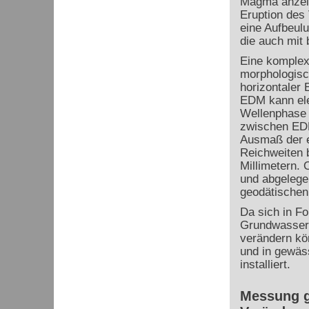
Magma anzeig
Eruption des
eine Aufbeul
die auch mit
Eine komplex
morphologisc
horizontaler
EDM kann ele
Wellenphase v
zwischen EDM
Ausmaß der 
Reichweiten 
Millimetern.
und abgelegen
geodätischen
Da sich in F
Grundwasser-
verändern kö
und in gewäs
installiert.
Messung g