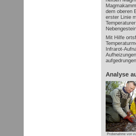
Magmakammer
dem oberen E
erster Linie m
Temperature
Nebengestein
Mit Hilfe orts
Temperaturm
Infrarot-Auf
Aufheizungen
aufgedrungen
Analyse a
Probenahme von vu