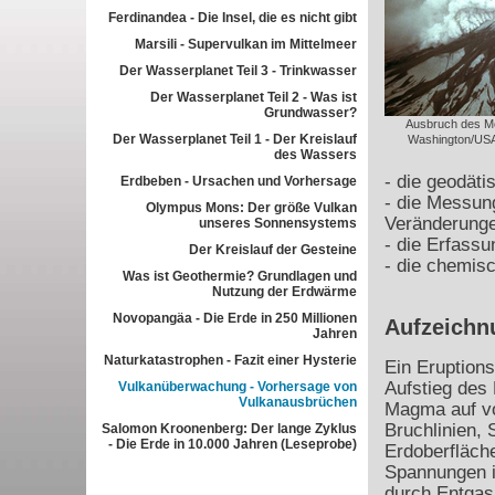
Ferdinandea - Die Insel, die es nicht gibt
Marsili - Supervulkan im Mittelmeer
Der Wasserplanet Teil 3 - Trinkwasser
Der Wasserplanet Teil 2 - Was ist
Grundwasser?
Ausbruch des Mo
Der Wasserplanet Teil 1 - Der Kreislauf
Washington/USA
des Wassers
- die geodät
Erdbeben - Ursachen und Vorhersage
- die Messun
Olympus Mons: Der größe Vulkan
Veränderunge
unseres Sonnensystems
- die Erfass
Der Kreislauf der Gesteine
- die chemis
Was ist Geothermie? Grundlagen und
Nutzung der Erdwärme
Novopangäa - Die Erde in 250 Millionen
Aufzeichnu
Jahren
Naturkatastrophen - Fazit einer Hysterie
Ein Eruption
Aufstieg des
Vulkanüberwachung - Vorhersage von
Vulkanausbrüchen
Magma auf vo
Bruchlinien, 
Salomon Kroonenberg: Der lange Zyklus
- Die Erde in 10.000 Jahren (Leseprobe)
Erdoberfläch
Spannungen 
durch Entga