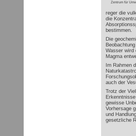
Zentrum für Umw
reger die vul
die Konzentra
Absorptionss
bestimmen.
Die geochemi
Beobachtung 
Wasser wird 
Magma entwei
Im Rahmen de
Naturkatastr
Forschungsob
auch der Ves
Trotz der Vie
Erkenntnisse
gewisse Unber
Vorhersage g
und Handlung
gesetzliche R