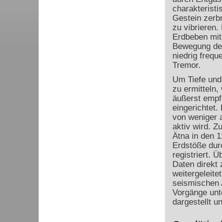
charakteristi
Gestein zerb
zu vibrieren.
Erdbeben mit
Bewegung der
niedrig freq
Tremor.
Um Tiefe und
zu ermitteln,
äußerst empf
eingerichtet
von weniger a
aktiv wird. 
Ätna in den 
Erdstöße durc
registriert.
Daten direkt 
weitergeleite
seismischen A
Vorgänge unt
dargestellt u