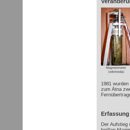
Veränderu
Magnetometer
(wikimedia)
1981 wurden 
zum Ätna zwe
Fernübertrag
Erfassung
Der Aufstieg
heißen Magm