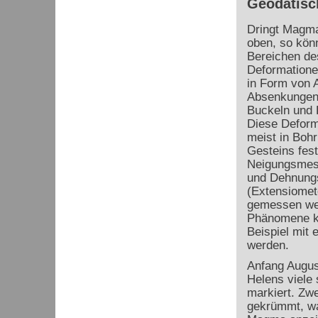
Geodätis
Dringt Magma
oben, so kön
Bereichen de
Deformatione
in Form von 
Absenkungen
Buckeln und 
Diese Deform
meist in Boh
Gesteins fest 
Neigungsmess
und Dehnung
(Extensiomet
gemessen we
Phänomene kö
Beispiel mit
werden.
Anfang Augus
Helens viele 
markiert. Zwe
gekrümmt, wa