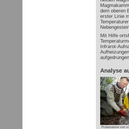
Magmakammer
dem oberen E
erster Linie m
Temperature
Nebengestein
Mit Hilfe orts
Temperaturm
Infrarot-Auf
Aufheizungen
aufgedrungen
Analyse a
Probenahme von vu