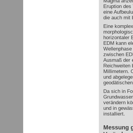
Magma anzeig
Eruption des
eine Aufbeul
die auch mit
Eine komplex
morphologisc
horizontaler
EDM kann ele
Wellenphase v
zwischen EDM
Ausmaß der 
Reichweiten 
Millimetern.
und abgelegen
geodätischen
Da sich in F
Grundwasser-
verändern kö
und in gewäs
installiert.
Messung g