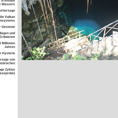
 Kreislauf
s Wassers
orhersage
ße Vulkan
ensystems
r Gesteine
dlagen und
 Erdwärme
 Millionen
Jahren
r Hysterie
rsage von
usbrüchen
nge Zyklus
Leseprobe)