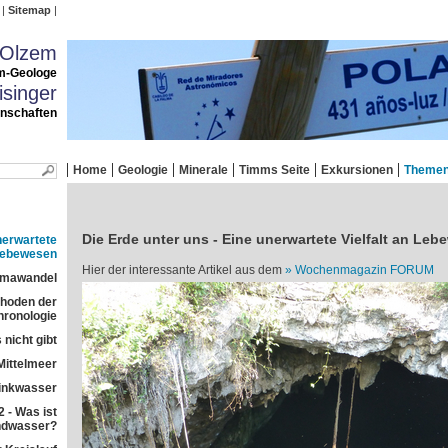
Sitemap
 Olzem
m-Geologe
singer
enschaften
Home
Geologie
Minerale
Timms Seite
Exkursionen
Theme
Die Erde unter uns - Eine unerwartete Vielfalt an Le
nerwartete
 Lebewesen
Hier der interessante Artikel aus dem
Wochenmagazin FORUM
imawandel
ethoden der
ronologie
 nicht gibt
Mittelmeer
rinkwasser
 - Was ist
ndwasser?