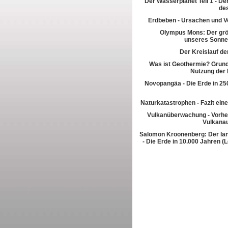
Der Wasserplanet Teil 1 - Der
de
Erdbeben - Ursachen und V
Olympus Mons: Der grö
unseres Sonn
Der Kreislauf de
Was ist Geothermie? Grun
Nutzung der
Novopangäa - Die Erde in 250
Naturkatastrophen - Fazit eine
Vulkanüberwachung - Vorhe
Vulkana
Salomon Kroonenberg: Der la
- Die Erde in 10.000 Jahren (