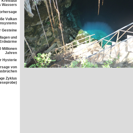
 Kreislauf
s Wassers
orhersage
ße Vulkan
ensystems
r Gesteine
dlagen und
 Erdwärme
 Millionen
Jahren
r Hysterie
rsage von
usbrüchen
nge Zyklus
Leseprobe)