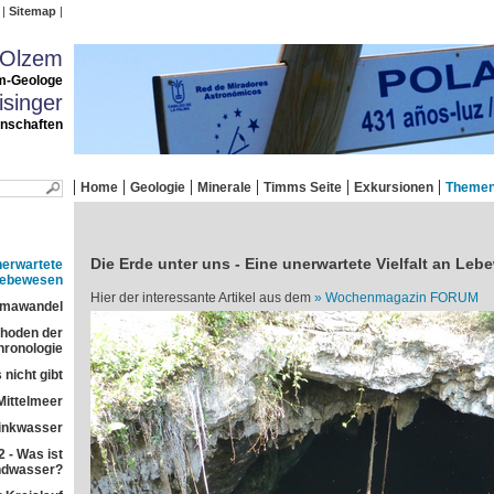
Sitemap
 Olzem
m-Geologe
singer
enschaften
Home
Geologie
Minerale
Timms Seite
Exkursionen
Theme
Die Erde unter uns - Eine unerwartete Vielfalt an Le
nerwartete
 Lebewesen
Hier der interessante Artikel aus dem
Wochenmagazin FORUM
imawandel
ethoden der
ronologie
 nicht gibt
Mittelmeer
rinkwasser
 - Was ist
ndwasser?