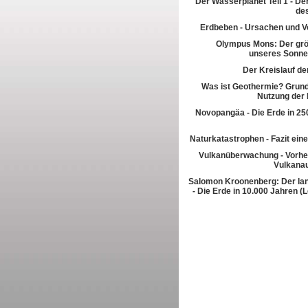
Der Wasserplanet Teil 1 - Der
de
Erdbeben - Ursachen und V
Olympus Mons: Der grö
unseres Sonn
Der Kreislauf de
Was ist Geothermie? Grun
Nutzung der
Novopangäa - Die Erde in 250
Naturkatastrophen - Fazit eine
Vulkanüberwachung - Vorhe
Vulkana
Salomon Kroonenberg: Der la
- Die Erde in 10.000 Jahren (