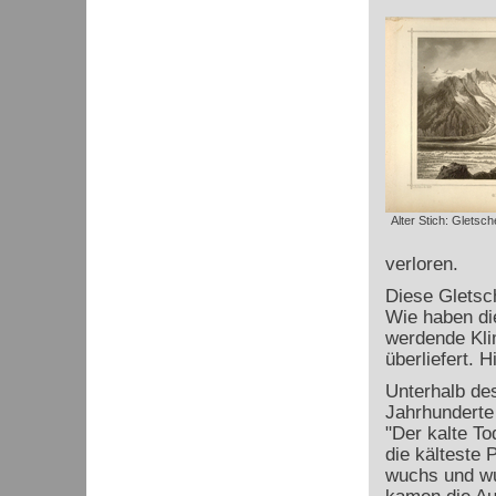
Alter Stich: Gletsc
verloren.
Diese Gletsch
Wie haben di
werdende Klim
überliefert. H
Unterhalb d
Jahrhunderte
"Der kalte T
die kälteste 
wuchs und wu