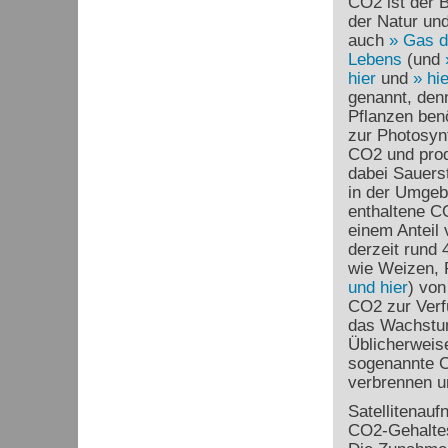
CO
2
ist der 
der Natur und
auch
Gas d
Lebens
(und
hier
und
hie
genannt, den
Pflanzen ben
zur Photosyn
CO
2
und pro
dabei Sauerst
in der Umgeb
enthaltene C
einem Anteil 
derzeit rund 
wie Weizen,
und hier
) von
CO
2
zur Verf
das Wachstum
Üblicherweise
sogenannte 
verbrennen u
Satellitenau
CO
2
-Gehalte