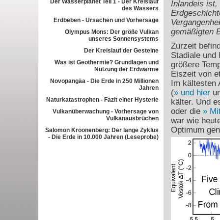
Der Wasserplanet Teil 1 - Der Kreislauf
Inlandeis ist
des Wassers
Erdgeschicht
Erdbeben - Ursachen und Vorhersage
Vergangenheit
gemäßigten B
Olympus Mons: Der größe Vulkan
unseres Sonnensystems
Zurzeit befin
Der Kreislauf der Gesteine
Stadiale und 
Was ist Geothermie? Grundlagen und
größere Temp
Nutzung der Erdwärme
Eiszeit von e
Novopangäa - Die Erde in 250 Millionen
Im kältesten 
Jahren
(
und hier
u
Naturkatastrophen - Fazit einer Hysterie
kälter. Und 
oder die
Mi
Vulkanüberwachung - Vorhersage von
Vulkanausbrüchen
war wie heute
Optimum gena
Salomon Kroonenberg: Der lange Zyklus
- Die Erde in 10.000 Jahren (Leseprobe)