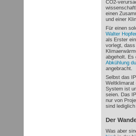
CO
2
-verursa
wissenschaftl
einen Zusamm
und einer Kl
Für einen sol
Walter Hopfe
als Erster e
vorlegt, das
Klimaerwärmu
abgeholt. Es 
Abkühlung d
angebracht.
Selbst das I
Weltklimarat 
System ist un
seien. Das I
nur von Proj
sind lediglic
Der Wande
Was aber sin