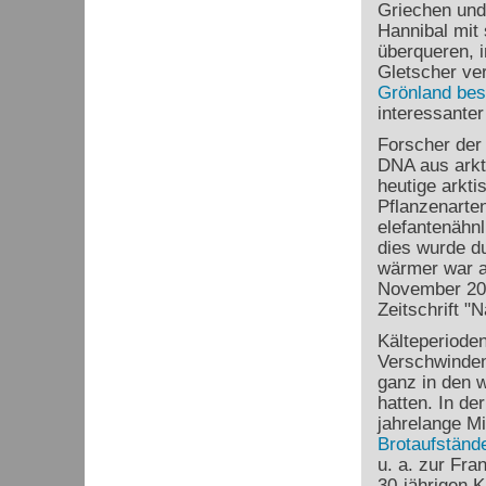
Griechen und
Hannibal mit 
überqueren, i
Gletscher ve
Grönland bes
interessante
Forscher der 
DNA aus arkt
heutige arkti
Pflanzenarten
elefantenähn
dies wurde d
wärmer war a
November 202
Zeitschrift "N
Kälteperiode
Verschwinde
ganz in den 
hatten. In de
jahrelange M
Brotaufständ
u. a. zur Fra
30-jährigen 