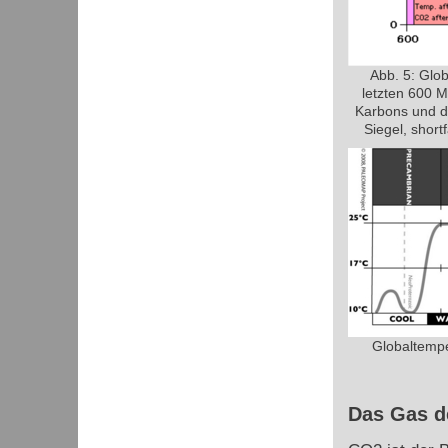
Abb. 5: Glo
letzten 600 M
Karbons und d
Siegel, short
Globaltemp
Das Gas d