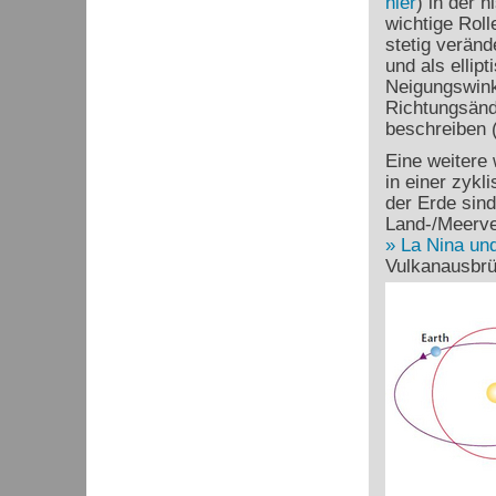
hier
) in der 
wichtige Roll
stetig verän
und als ellip
Neigungswink
Richtungsänd
beschreiben (
Eine weitere 
in einer zykl
der Erde sind
Land-/Meerve
La Nina und
Vulkanausbrü