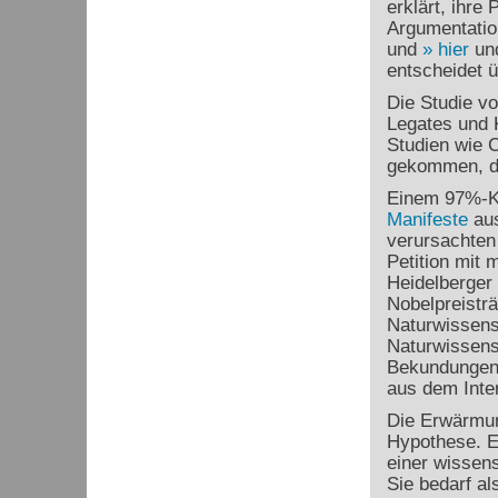
erklärt, ihre
Argumentatio
und
hier
un
entscheidet ü
Die Studie v
Legates und K
Studien wie 
gekommen, da
Einem 97%-K
Manifeste
aus
verursachten 
Petition mit
Heidelberger
Nobelpreisträ
Naturwissensc
Naturwissensc
Bekundungen k
aus dem Inte
Die Erwärmu
Hypothese. Ei
einer wissens
Sie bedarf al