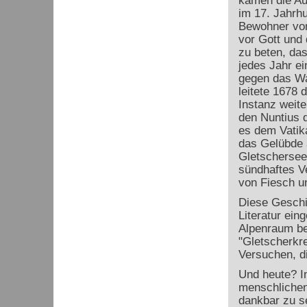
kamen die Au
im 17. Jahrhu
Bewohner von
vor Gott und 
zu beten, das
jedes Jahr e
gegen das Wa
leitete 1678 
Instanz weite
den Nuntius d
es dem Vatik
das Gelübde 
Gletschersee
sündhaftes Ve
von Fiesch un
Diese Geschic
Literatur ei
Alpenraum be
"Gletscherkr
Versuchen, d
Und heute? I
menschlichen
dankbar zu se