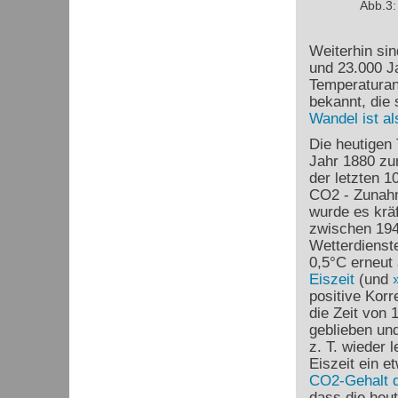
Abb.3:
Weiterhin si
und 23.000 J
Temperaturans
bekannt, die
Wandel ist a
Die heutigen
Jahr 1880 zu
der letzten 
CO
2
- Zunah
wurde es krä
zwischen 194
Wetterdienst
0,5°C erneut 
Eiszeit
(und
positive Korr
die Zeit von 
geblieben un
z. T. wieder
Eiszeit ein e
CO
2
-Gehalt 
dass die heu