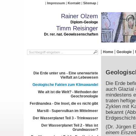
Impressum
Kontakt
Sitemap
Rainer Olzem
Diplom-Geologe
Timm Reisinger
Dr. rer. nat. Geowissenschaften
Home
Geologie
Geologisc
Die Erde unter uns - Eine unerwartete
Vielfalt an Lebewesen
Die Erde befi
Geologische Fakten zum Klimawandel
auch Glazial 
Wie alt ist die Welt? - Methoden der
mindestens ei
Geochronologie
traten hefti
Ferdinandea - Die Insel, die es nicht gibt
Zyklen mit Ka
Marsili - Supervulkan im Mittelmeer
bekannt (Abb
Erdgeschich
Der Wasserplanet Teil 3 - Trinkwasser
Der Wasserplanet Teil 2 - Was ist
(Dr. Jürgen 
Grundwasser?
einem Eiszeit