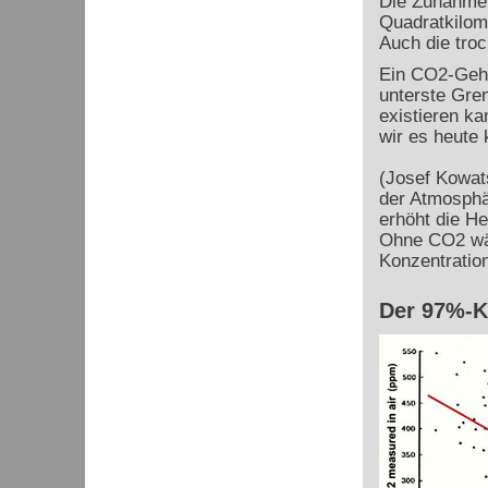
Die Zunahme 
Quadratkilom
Auch die tro
Ein CO
2
-Geh
unterste Gren
existieren ka
wir es heute
(Josef Kowat
der Atmosphä
erhöht die H
Ohne CO
2
wä
Konzentration
Der 97%-