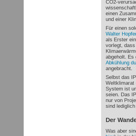
CO
2
-verursa
wissenschaftl
einen Zusamm
und einer Kl
Für einen sol
Walter Hopfe
als Erster e
vorlegt, das
Klimaerwärmu
abgeholt. Es 
Abkühlung d
angebracht.
Selbst das I
Weltklimarat 
System ist un
seien. Das I
nur von Proj
sind lediglic
Der Wande
Was aber sin