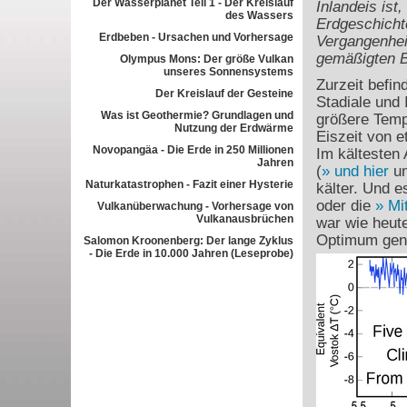
Der Wasserplanet Teil 1 - Der Kreislauf
Inlandeis ist
des Wassers
Erdgeschicht
Erdbeben - Ursachen und Vorhersage
Vergangenheit
gemäßigten B
Olympus Mons: Der größe Vulkan
unseres Sonnensystems
Zurzeit befin
Der Kreislauf der Gesteine
Stadiale und 
Was ist Geothermie? Grundlagen und
größere Temp
Nutzung der Erdwärme
Eiszeit von e
Novopangäa - Die Erde in 250 Millionen
Im kältesten 
Jahren
(
und hier
u
Naturkatastrophen - Fazit einer Hysterie
kälter. Und 
oder die
Mi
Vulkanüberwachung - Vorhersage von
Vulkanausbrüchen
war wie heute
Optimum gena
Salomon Kroonenberg: Der lange Zyklus
- Die Erde in 10.000 Jahren (Leseprobe)