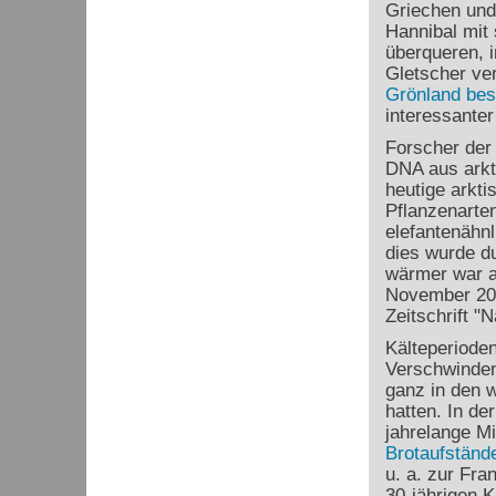
Griechen und
Hannibal mit 
überqueren, i
Gletscher ve
Grönland bes
interessante
Forscher der 
DNA aus arkt
heutige arkti
Pflanzenarten
elefantenähn
dies wurde d
wärmer war a
November 202
Zeitschrift "N
Kälteperiode
Verschwinde
ganz in den 
hatten. In de
jahrelange M
Brotaufständ
u. a. zur Fra
30-jährigen 