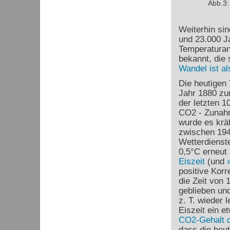
Abb.3:
Weiterhin si
und 23.000 J
Temperaturans
bekannt, die
Wandel ist a
Die heutigen
Jahr 1880 zu
der letzten 
CO
2
- Zunah
wurde es krä
zwischen 194
Wetterdienst
0,5°C erneut 
Eiszeit
(und
positive Korr
die Zeit von 
geblieben un
z. T. wieder
Eiszeit ein e
CO
2
-Gehalt 
dass die heu