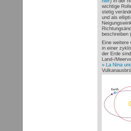
hier
) in der 
wichtige Roll
stetig verän
und als ellip
Neigungswink
Richtungsänd
beschreiben (
Eine weitere 
in einer zykl
der Erde sind
Land-/Meerve
La Nina und
Vulkanausbrü