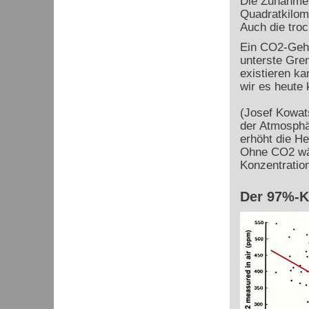
Die Zunahme 
Quadratkilom
Auch die tro
Ein CO
2
-Geh
unterste Gren
existieren ka
wir es heute
(Josef Kowat
der Atmosphä
erhöht die H
Ohne CO
2
wä
Konzentration
Der 97%-