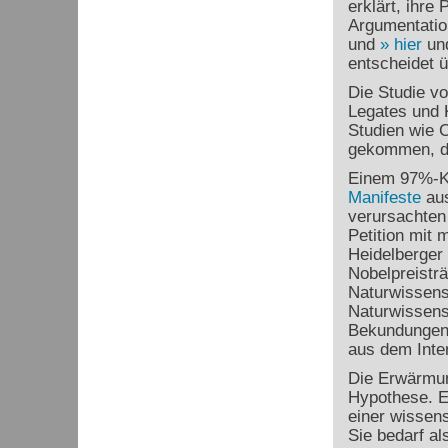
erklärt, ihre
Argumentatio
und
hier
un
entscheidet ü
Die Studie v
Legates und K
Studien wie 
gekommen, da
Einem 97%-K
Manifeste
aus
verursachten 
Petition mit
Heidelberger
Nobelpreisträ
Naturwissensc
Naturwissensc
Bekundungen k
aus dem Inte
Die Erwärmu
Hypothese. Ei
einer wissens
Sie bedarf al