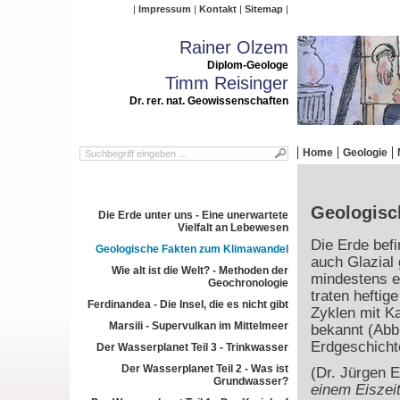
Impressum
Kontakt
Sitemap
Rainer Olzem
Diplom-Geologe
Timm Reisinger
Dr. rer. nat. Geowissenschaften
Home
Geologie
Geologisc
Die Erde unter uns - Eine unerwartete
Vielfalt an Lebewesen
Die Erde befi
Geologische Fakten zum Klimawandel
auch Glazial 
Wie alt ist die Welt? - Methoden der
mindestens ei
Geochronologie
traten hefti
Ferdinandea - Die Insel, die es nicht gibt
Zyklen mit Ka
Marsili - Supervulkan im Mittelmeer
bekannt (Abb
Erdgeschich
Der Wasserplanet Teil 3 - Trinkwasser
Der Wasserplanet Teil 2 - Was ist
(Dr. Jürgen 
Grundwasser?
einem Eiszeit