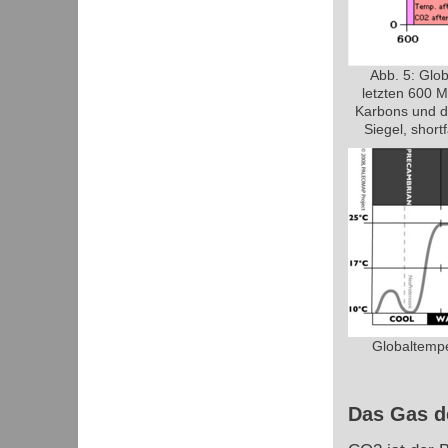
Abb. 5: Glo
letzten 600 M
Karbons und d
Siegel, short
Globaltemp
Das Gas d