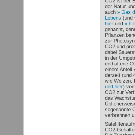
CO
2
ist der 
der Natur und
auch
Gas d
Lebens
(und
hier
und
hie
genannt, den
Pflanzen ben
zur Photosyn
CO
2
und pro
dabei Sauerst
in der Umgeb
enthaltene C
einem Anteil 
derzeit rund 
wie Weizen,
und hier
) von
CO
2
zur Verf
das Wachstum
Üblicherweise
sogenannte 
verbrennen u
Satellitenau
CO
2
-Gehalte