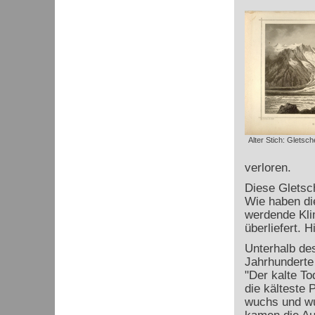
Alter Stich: Gletsc
verloren.
Diese Gletsch
Wie haben di
werdende Klim
überliefert. H
Unterhalb d
Jahrhunderte
"Der kalte T
die kälteste 
wuchs und wu