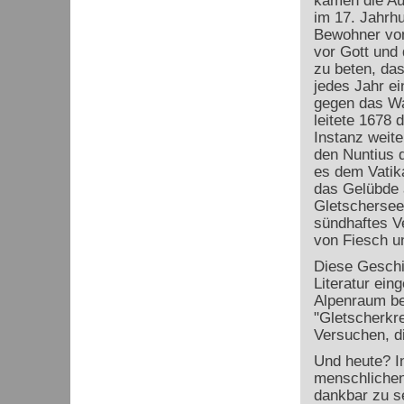
kamen die Au
im 17. Jahrhu
Bewohner von
vor Gott und 
zu beten, das
jedes Jahr e
gegen das Wa
leitete 1678 
Instanz weite
den Nuntius d
es dem Vatik
das Gelübde 
Gletschersee
sündhaftes Ve
von Fiesch un
Diese Geschic
Literatur ei
Alpenraum be
"Gletscherkr
Versuchen, d
Und heute? I
menschlichen
dankbar zu se