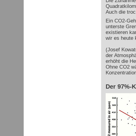
Die Zunahme 
Quadratkilom
Auch die tro
Ein CO
2
-Geh
unterste Gren
existieren ka
wir es heute
(Josef Kowat
der Atmosphä
erhöht die H
Ohne CO
2
wä
Konzentration
Der 97%-