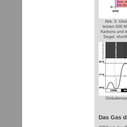
Abb. 5: Glo
letzten 600 M
Karbons und d
Siegel, short
Globaltemp
Das Gas d