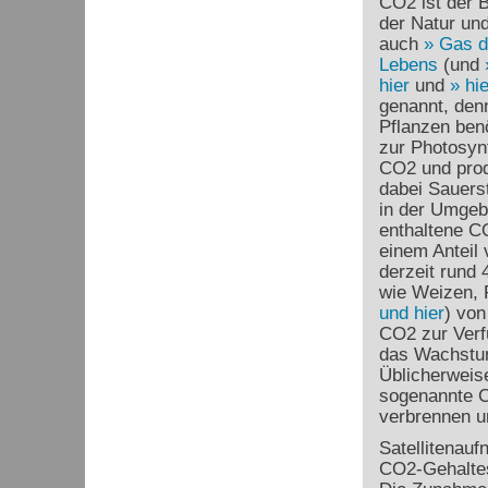
CO
2
ist der 
der Natur und
auch
Gas d
Lebens
(und
hier
und
hie
genannt, den
Pflanzen ben
zur Photosyn
CO
2
und pro
dabei Sauerst
in der Umgeb
enthaltene C
einem Anteil 
derzeit rund 
wie Weizen,
und hier
) von
CO
2
zur Verf
das Wachstum
Üblicherweise
sogenannte 
verbrennen u
Satellitenau
CO
2
-Gehalte