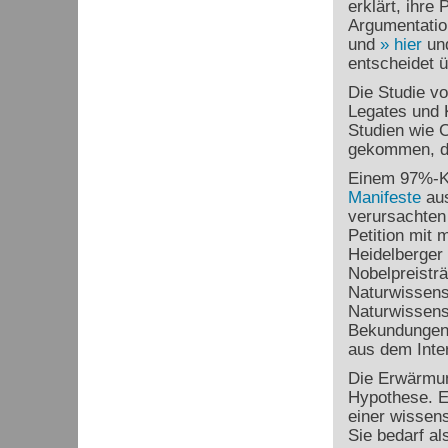
erklärt, ihre
Argumentatio
und
hier
un
entscheidet ü
Die Studie v
Legates und K
Studien wie 
gekommen, da
Einem 97%-K
Manifeste
aus
verursachten 
Petition mit
Heidelberger
Nobelpreisträ
Naturwissensc
Naturwissensc
Bekundungen k
aus dem Inte
Die Erwärmu
Hypothese. Ei
einer wissens
Sie bedarf al