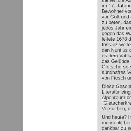
kamen die Au
im 17. Jahrhu
Bewohner von
vor Gott und 
zu beten, das
jedes Jahr e
gegen das Wa
leitete 1678 
Instanz weite
den Nuntius d
es dem Vatik
das Gelübde 
Gletschersee
sündhaftes Ve
von Fiesch un
Diese Geschic
Literatur ei
Alpenraum be
"Gletscherkr
Versuchen, d
Und heute? I
menschlichen
dankbar zu se