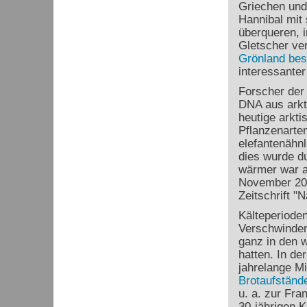
Griechen und
Hannibal mit 
überqueren, i
Gletscher ve
Grönland bes
interessante
Forscher der 
DNA aus arkt
heutige arkti
Pflanzenarten
elefantenähn
dies wurde d
wärmer war a
November 202
Zeitschrift "N
Kälteperiode
Verschwinde
ganz in den 
hatten. In de
jahrelange M
Brotaufständ
u. a. zur Fra
30-jährigen 