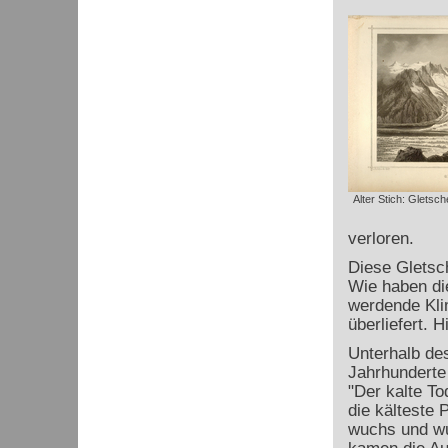
Alter Stich: Gletsc
verloren.
Diese Gletsch
Wie haben di
werdende Klim
überliefert. H
Unterhalb d
Jahrhunderte
"Der kalte T
die kälteste 
wuchs und wu