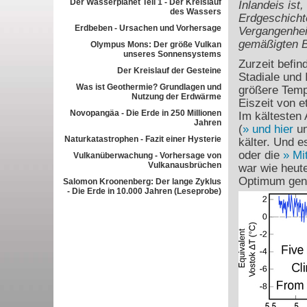
Der Wasserplanet Teil 1 - Der Kreislauf
Inlandeis ist
des Wassers
Erdgeschicht
Erdbeben - Ursachen und Vorhersage
Vergangenheit
gemäßigten B
Olympus Mons: Der größe Vulkan
unseres Sonnensystems
Zurzeit befin
Der Kreislauf der Gesteine
Stadiale und 
Was ist Geothermie? Grundlagen und
größere Temp
Nutzung der Erdwärme
Eiszeit von e
Novopangäa - Die Erde in 250 Millionen
Im kältesten 
Jahren
(
und hier
u
Naturkatastrophen - Fazit einer Hysterie
kälter. Und 
oder die
Mi
Vulkanüberwachung - Vorhersage von
Vulkanausbrüchen
war wie heute
Optimum gena
Salomon Kroonenberg: Der lange Zyklus
- Die Erde in 10.000 Jahren (Leseprobe)