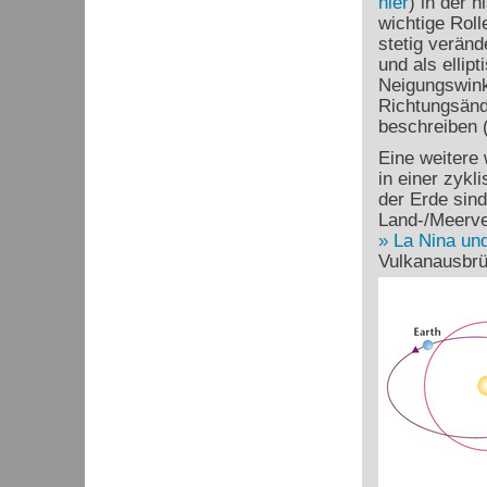
hier
) in der 
wichtige Roll
stetig verän
und als ellip
Neigungswink
Richtungsänd
beschreiben (
Eine weitere 
in einer zykl
der Erde sind
Land-/Meerve
La Nina und
Vulkanausbrü