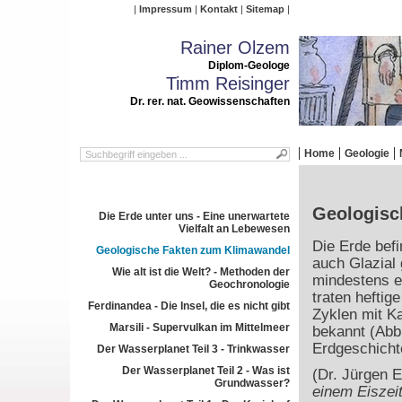
Impressum
Kontakt
Sitemap
Rainer Olzem
Diplom-Geologe
Timm Reisinger
Dr. rer. nat. Geowissenschaften
Home
Geologie
Geologisc
Die Erde unter uns - Eine unerwartete
Vielfalt an Lebewesen
Die Erde befi
Geologische Fakten zum Klimawandel
auch Glazial 
Wie alt ist die Welt? - Methoden der
mindestens ei
Geochronologie
traten hefti
Ferdinandea - Die Insel, die es nicht gibt
Zyklen mit Ka
Marsili - Supervulkan im Mittelmeer
bekannt (Abb
Erdgeschich
Der Wasserplanet Teil 3 - Trinkwasser
Der Wasserplanet Teil 2 - Was ist
(Dr. Jürgen 
Grundwasser?
einem Eiszeit