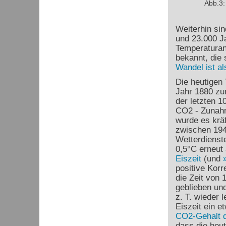
Abb.3:
Weiterhin si
und 23.000 J
Temperaturans
bekannt, die
Wandel ist a
Die heutigen
Jahr 1880 zu
der letzten 
CO
2
- Zunah
wurde es krä
zwischen 194
Wetterdienst
0,5°C erneut 
Eiszeit
(und
positive Korr
die Zeit von 
geblieben un
z. T. wieder
Eiszeit ein e
CO
2
-Gehalt 
dass die heu