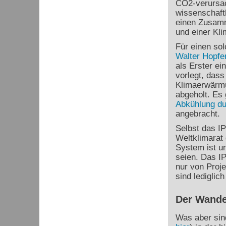
CO
2
-verursa
wissenschaftl
einen Zusamm
und einer Kl
Für einen sol
Walter Hopfe
als Erster e
vorlegt, das
Klimaerwärmu
abgeholt. Es 
Abkühlung d
angebracht.
Selbst das I
Weltklimarat 
System ist un
seien. Das I
nur von Proj
sind lediglic
Der Wande
Was aber sin