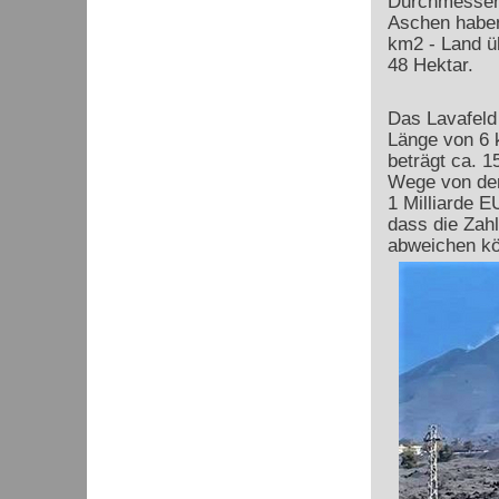
Durchmesser 
Aschen haben
km
2
- Land üb
48 Hektar.
Das Lavafeld
Länge von 6 
beträgt ca. 
Wege von der
1 Milliarde 
dass die Zah
abweichen k