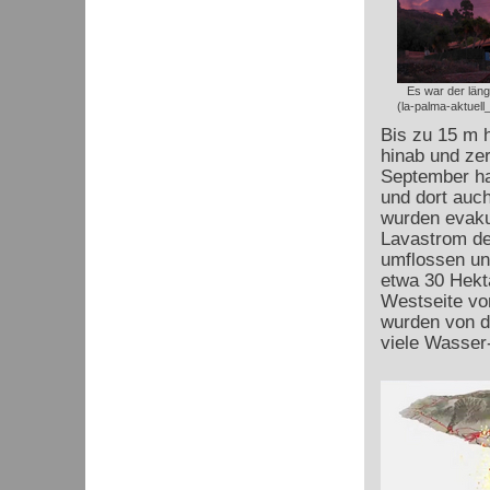
Es war der läng
(la-palma-aktuell
Bis zu 15 m 
hinab und zer
September ha
und dort auch
wurden evaku
Lavastrom de
umflossen und
etwa 30 Hekta
Westseite vo
wurden von d
viele Wasser-