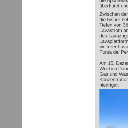
die Apotheke.
überflutet un
Zwischen dem
die bisher he
Tiefen von 3
Lavastrom an 
des Lavazuges
Lavaplattform
weiterer Lav
Punta del Per
Am 15. Dezem
Wochen Dauer
Gas und Wass
Konzentratio
niedriger.