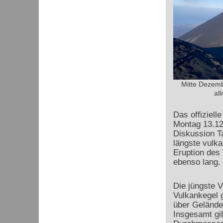
Mitte Dezemb
al
Das offiziell
Montag 13.12
Diskussion Ta
längste vulka
Eruption des 
ebenso lang.
Die jüngste 
Vulkankegel g
über Gelände
Insgesamt gib