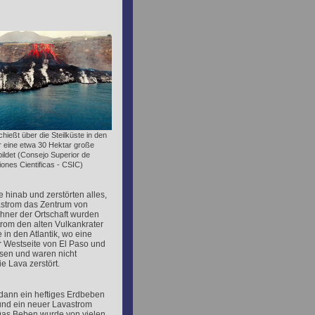
ießt über die Steilküste in den
er eine etwa 30 Hektar große
ildet (Consejo Superior de
iones Cientificas - CSIC)
hinab und zerstörten alles,
vastrom das Zentrum von
ohner der Ortschaft wurden
trom den alten Vulkankrater
in den Atlantik, wo eine
r Westseite von El Paso und
sen und waren nicht
e Lava zerstört.
 dann ein heftiges Erdbeben
 und ein neuer Lavastrom
Das Beben wurde von vielen