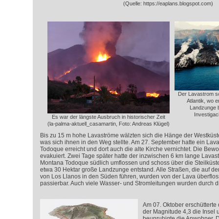
(Quelle: https://eaplans.blogspot.com)
Der Lavastrom sch
Atlantik, wo 
Landzunge b
Investigac
Es war der längste Ausbruch in historischer Zeit
(la-palma-aktuell_casamartin, Foto: Andreas Klügel)
Bis zu 15 m hohe Lavaströme wälzten sich die Hänge der Westküste 
was sich ihnen in den Weg stellte. Am 27. September hatte ein La
Todoque erreicht und dort auch die alte Kirche vernichtet. Die Bew
evakuiert. Zwei Tage später hatte der inzwischen 6 km lange Lavas
Montana Todoque südlich umflossen und schoss über die Steilküste 
etwa 30 Hektar große Landzunge entstand. Alle Straßen, die auf de
von Los Llanos in den Süden führen, wurden von der Lava überflos
passierbar. Auch viele Wasser- und Stromleitungen wurden durch di
Am 07. Oktober erschütterte
der Magnitude 4,3 die Insel
beunruhigte die Anwohner. 