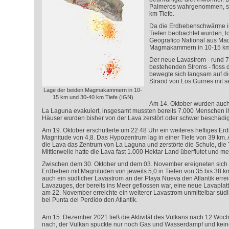
Palmeros wahrgenommen, se
km Tiefe.
Da die Erdbebenschwärme in
Tiefen beobachtet wurden, lok
Geografico National aus Mad
Magmakammern in 10-15 km 
Der neue Lavastrom - rund 7
bestehenden Stroms - floss d
bewegte sich langsam auf di
Strand von Los Guirres mit 
Lage der beiden Magmakammern in 10-
15 km und 30-40 km Tiefe (IGN)
Am 14. Oktober wurden auch 
La Laguna evakuiert, insgesamt mussten bereits 7.000 Menschen i
Häuser wurden bisher von der Lava zerstört oder schwer beschädig
Am 19. Oktober erschütterte um 22:48 Uhr ein weiteres heftiges Erd
Magnitude von 4,8. Das Hypozentrum lag in einer Tiefe von 39 km.
die Lava das Zentrum von La Laguna und zerstörte die Schule, die 
Mittlerweile hatte die Lava fast 1.000 Hektar Land überflutet und me
Zwischen dem 30. Oktober und dem 03. November ereigneten sich d
Erdbeben mit Magnituden von jeweils 5,0 in Tiefen von 35 bis 38 
auch ein südlicher Lavastrom an der Playa Nueva den Atlantik erreic
Lavazuges, der bereits ins Meer geflossen war, eine neue Lavaplattf
am 22. November erreichte ein weiterer Lavastrom unmittelbar süd
bei Punta del Perdido den Atlantik.
Am 15. Dezember 2021 ließ die Aktivität des Vulkans nach 12 Woch
nach, der Vulkan spuckte nur noch Gas und Wasserdampf und kein