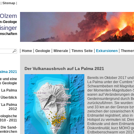
Sitemap
 Olzem
m-Geologe
singer
enschaften
Home
Geologie
Minerale
Timms Seite
Exkursionen
Theme
Der Vulkanausbruch auf La Palma 2021
Palma 2021
Bereits im Oktober 2017 und
e und eine
La Palma unter der Cumbre V
e Geologie
Schwarmbeben mit Magnitude
 La Palma
der Momenten-Magnituden-Sk
waren auf Veränderungen de
r Überblick
Gesteinsuntergrund durch
zurückzuführen. Sie wurden 
f La Palma
und 33 km an der Grenze bzw
2012
zwischen der ozeanischen K
Erdmantel registriert, also in
eologische
Hotspot zu vermuten ist. Di
010 - 2011
Erdkruste und dem Erdmante
 Die Sand-
Diskontinuität, kurz MOHO 
lenkirchen
Erdbebenschwarm von 2017 