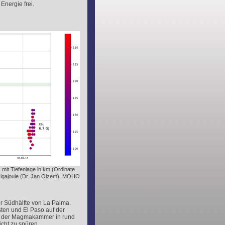
Energie frei.
mit Tiefenlage in km (Ordinate
 Gigajoule (Dr. Jan Olzem). MOHO
der Südhälfte von La Palma.
ten und El Paso auf der
ch der Magmakammer in rund
cht zu spüren.