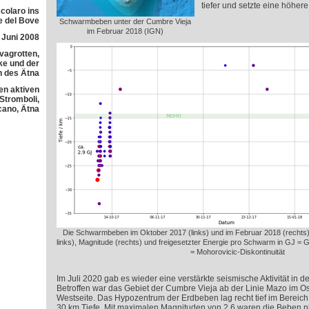
tiefer und setzte eine höhere 
colaro ins
e del Bove
Schwarmbeben unter der Cumbre Vieja
im Februar 2018 (IGN)
 Juni 2008
avagrotten,
e und der
h des Ätna
en aktiven
 Stromboli,
cano, Ätna
Die Schwarmbeben im Oktober 2017 (links) und im Februar 2018 (rechts) 
links), Magnitude (rechts) und freigesetzter Energie pro Schwarm in GJ =
= Mohorovicic-Diskontinuität
Im Juli 2020 gab es wieder eine verstärkte seismische Aktivität in 
Betroffen war das Gebiet der Cumbre Vieja ab der Linie Mazo im Os
Westseite. Das Hypozentrum der Erdbeben lag recht tief im Berei
30 km Tiefe. Mit maximalen Magnituden von 2,6 waren die Beben ni