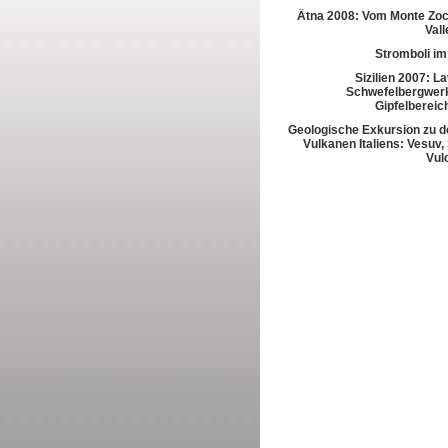
Ätna 2008: Vom Monte Zoc
Vall
Stromboli im
Sizilien 2007: L
Schwefelbergwerk
Gipfelbereic
Geologische Exkursion zu d
Vulkanen Italiens: Vesuv,
Vul