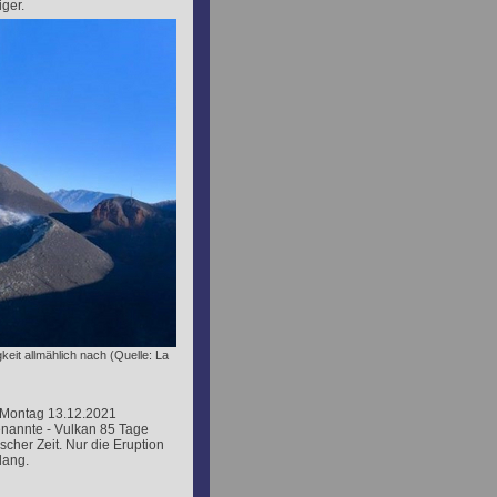
ger.
eit allmählich nach (Quelle: La
it Montag 13.12.2021
enannte - Vulkan 85 Tage
ischer Zeit. Nur die Eruption
lang.