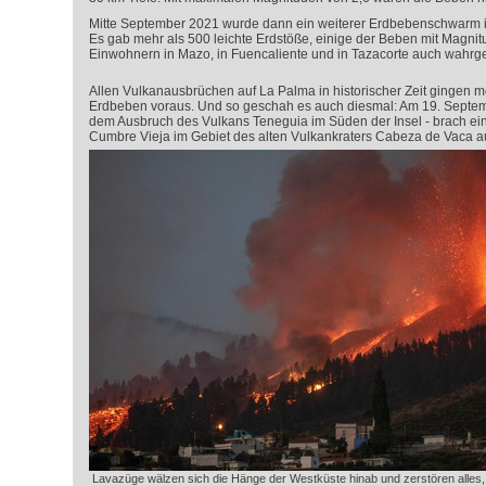
Mitte September 2021 wurde dann ein weiterer Erdbebenschwarm im 
Es gab mehr als 500 leichte Erdstöße, einige der Beben mit Magni
Einwohnern in Mazo, in Fuencaliente und in Tazacorte auch wah
Allen Vulkanausbrüchen auf La Palma in historischer Zeit gingen m
Erdbeben voraus. Und so geschah es auch diesmal: Am 19. Septem
dem Ausbruch des Vulkans Teneguia im Süden der Insel - brach ein
Cumbre Vieja im Gebiet des alten Vulkankraters Cabeza de Vaca a
Lavazüge wälzen sich die Hänge der Westküste hinab und zerstören alles, 