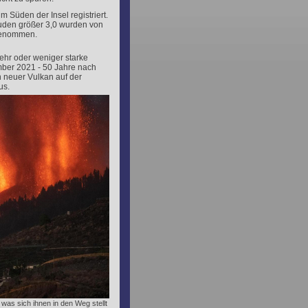
Süden der Insel registriert.
tuden größer 3,0 wurden von
rgenommen.
ehr oder weniger starke
ber 2021 - 50 Jahre nach
 neuer Vulkan auf der
us.
was sich ihnen in den Weg stellt