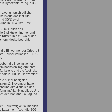
in Hypozentrum lag in 35
 zwei unterschiedlichen
alisierte das Instituto
rid (IGN) zwei
und in 30-40 km Tiefe.
50 m südlich des
ie Steilküste hinunter und
e Küstenlinie zu, wo er den
seinem Kiosko bedrohte.
die Einwohner der Ortschaft
hre Häuser verlassen, 1.676
t.
beben die Insel mit einer
 Am nächsten Tag erreichte
Tankstelle und die Apotheke.
hr als 2.000 Häuser zerstört.
ie bisher heftigsten
km. Am 11. November hatte
ht und direkt südlich des
orm im Atlantik gebildet. Und
lich der Montana La Laguna
en Dauertätigkeit allmählich
e Lava mehr. Auch die SO
2
-