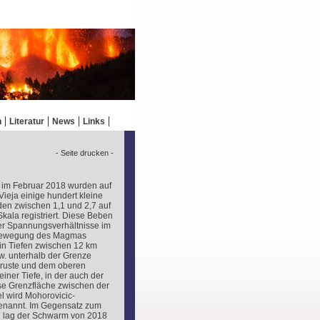
n
Literatur
News
Links
- Seite drucken -
 im Februar 2018 wurden auf
ieja einige hundert kleine
n zwischen 1,1 und 2,7 auf
ala registriert. Diese Beben
r Spannungsverhältnisse im
 Bewegung des Magmas
in Tiefen zwischen 12 km
. unterhalb der Grenze
ruste und dem oberen
 einer Tiefe, in der auch der
ese Grenzfläche zwischen der
l wird Mohorovicic-
genannt. Im Gegensatz zum
lag der Schwarm von 2018