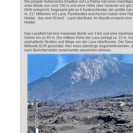
Die jüngste Vulkanische Eruption auf La Palma hat einen mächtigen
einer Breite von rund 700 m und einer Höhe über Gelände von gut 
NHN entspricht. Insgesamt gibt es 6 Ausbruchkrater, der größte ha
m. 217 Millionen m
3
Lava, Pyroklastika und Aschen haben eine Flä
Hektar - das sind 30 km
2
- Land überflutet. Im Atlantik enstand ein
Hektar.
Das Lavafeld hat eine maximale Breite von 3 km und eine maximal
Höhen bis zu 65 m. Die mittlere Höhe der Lava beträgt ca. 15 m. I
asphaltierte Straßen und Wege von der Lava überflossen. Der Ges
Milliarde EUR geschätzt. Hier muss allerdings angemerkt werden, 
nach Berichterstatter voneinander abweichen können.