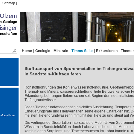
Sitemap
 Olzem
m-Geologe
singer
enschaften
Home
Geologie
Minerale
Timms Seite
Exkursionen
Theme
Stofftransport von Spurenmetallen im Tiefengrundwa
in Sandstein-Kluftaquiferen
Rohstoffbohrungen der Kohlenwasserstoff-Industrie, Geothermieb
Thermal- und Mineralwassererschließung, tiefe Bergwerke sowie 
Erkundungsbohrungen liefern schon seit Beginn der Industrialisier
Tiefengrundwässer.
Jedes Tiefengrundwasser hat hinsichtlich Ausdehnung, Temperatu
Erneuerungsrate und Fließverhalten seine eigene Charakteristik. 
meisten Tiefengrundwässer nimmt mit der Tiefe zu und steigt auf We
Die vorliegende Dissertation intersucht die Mobilität von Spurenme
Wässern in Sandsteinklüften durch Laborversuche und in Modellieru
kombinierten Sorptions- und Tracerversuchen im Labor konnte u. a. 