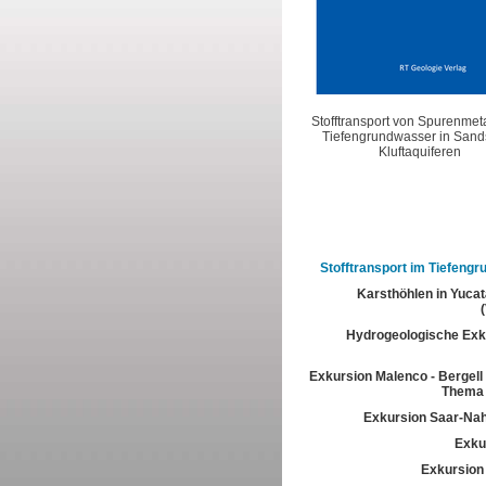
Stofftransport von Spurenmet
Tiefengrundwasser in Sands
Kluftaquiferen
Stofftransport im Tiefeng
Karsthöhlen in Yuca
Hydrogeologische Exk
Exkursion Malenco - Bergell 
Thema 
Exkursion Saar-Na
Exkur
Exkursion