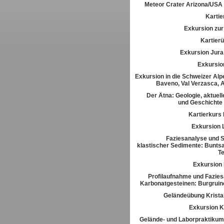
Meteor Crater Arizona/USA
Kartie
Exkursion zur 
Kartier
Exkursion Jura
Exkursio
Exkursion in die Schweizer Alpe
Baveno, Val Verzasca, 
Der Ätna: Geologie, aktuell
und Geschichte
Kartierkurs
Exkursion 
Faziesanalyse und St
klastischer Sedimente: Buntsa
T
Exkursion
Profilaufnahme und Fazies
Karbonatgesteinen: Burgrui
Geländeübung Kristal
Exkursion K
Gelände- und Laborpraktikum