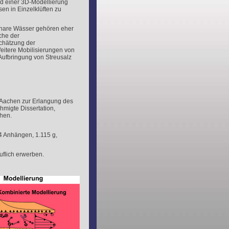
nd einer 3D-Modellierung
n in Einzelklüften zu
linare Wässer gehören eher
che der
chätzung der
eitere Mobilisierungen von
Aufbringung von Streusalz
 Aachen zur Erlangung des
migte Dissertation,
hen.
4 Anhängen, 1.115 g,
uflich erwerben.