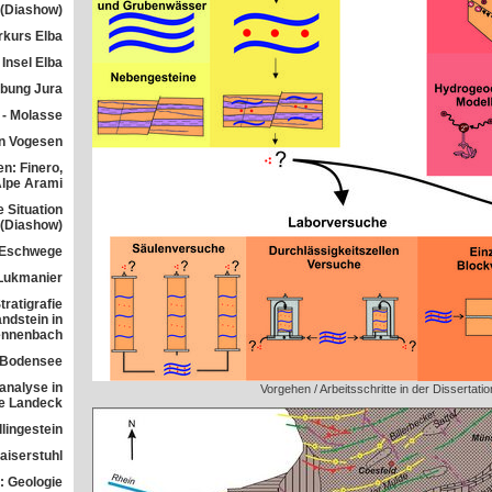
 (Diashow)
rkurs Elba
Insel Elba
übung Jura
 - Molasse
n Vogesen
n: Finero,
Alpe Arami
e Situation
 (Diashow)
 Eschwege
Lukmanier
ratigrafie
ndstein in
ennenbach
 Bodensee
analyse in
Vorgehen / Arbeitsschritte in der Dissertatio
ne Landeck
lingestein
aiserstuhl
: Geologie