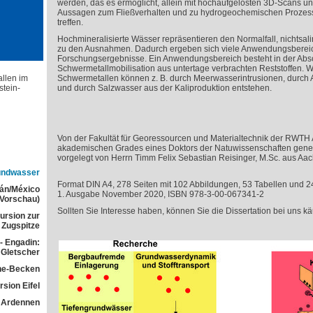
werden, das es ermöglicht, allein mit hochaufgelösten 3D-Scans u
Aussagen zum Fließverhalten und zu hydrogeochemischen Prozesse
treffen.
Hochmineralisierte Wässer repräsentieren den Normalfall, nichtsa
zu den Ausnahmen. Dadurch ergeben sich viele Anwendungsberei
Forschungsergebnisse. Ein Anwendungsbereich besteht in der Abs
Schwermetallmobilisation aus untertage verbrachten Reststoffen. W
allen im
Schwermetallen können z. B. durch Meerwasserintrusionen, durch 
tein-
und durch Salzwasser aus der Kaliproduktion entstehen.
Von der Fakultät für Georessourcen und Materialtechnik der RWTH
akademischen Grades eines Doktors der Natuwissenschaften geneh
vorgelegt von Herrn Timm Felix Sebastian Reisinger, M.Sc. aus Aac
rundwasser
Format DIN A4, 278 Seiten mit 102 Abbildungen, 53 Tabellen und 2
tán/México
1. Ausgabe November 2020, ISBN 978-3-00-067341-2
(Vorschau)
Sollten Sie Interesse haben, können Sie die Dissertation bei uns kä
ursion zur
Zugspitze
- Engadin:
Gletscher
he-Becken
sion Eifel
 Ardennen