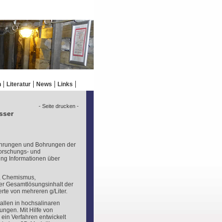
n
Literatur
News
Links
- Seite drucken -
sser
ohrungen und Bohrungen der
Forschungs- und
ung Informationen über
r, Chemismus,
Der Gesamtlösungsinhalt der
rte von mehreren g/Liter.
tallen in hochsalinaren
ngen. Mit Hilfe von
ein Verfahren entwickelt