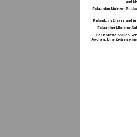
und M
Exkursion Mainzer Becke
Kalisalz im Elsass und i
Exkursion Mittlerer S
Der Kalksteinbruch Sch
Aachen: Eine Zeitreise ins