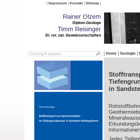
Impressum
Kontakt
Sitemap
Rainer Olzem
Diplom-Geologe
Timm Reisinger
Dr. rer. nat. Geowissenschaften
Home
Geologie
Stofftrans
Tiefengru
in Sandste
Rohstoffbohr
Geothermiebo
Mineralwasse
Erkundungsboh
Informatione
Jedes Tiefen