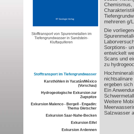
Chemismus, E
Charakterist
Tiefengrundwä
mehreren g/Li
Die vorliegen
Stofftransport von Spurenmetallen im
Spurenmetall
Tiefengrundwasser in Sandstein-
Laborversuche
Kluftaquiferen
Sorptions- un
entwickelt we
Scans und ei
zu hydrogeoc
Hochminerali
Stofftransport im Tiefengrundwasser
nichtsalinar
Karsthöhlen in Yucatán/México
ergeben sich
(Vorschau)
Ein Anwendun
Hydrogeologische Exkursion zur
Schwermetallm
Zugspitze
Weitere Mobi
Exkursion Malenco - Bergell - Engadin:
Meerwasserin
Thema Gletscher
Salzwasser a
Exkursion Saar-Nahe-Becken
Exkursion Eifel
Exkursion Ardennen