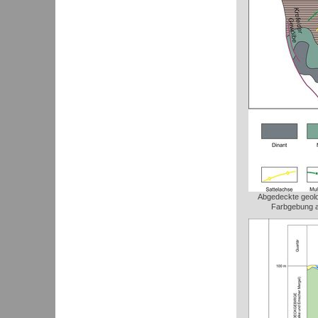
Abgedeckte geolo
Farbgebung a