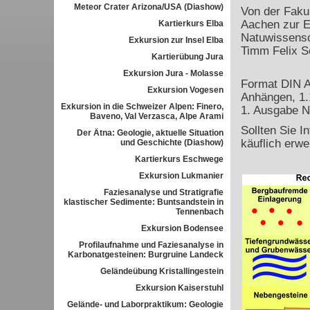
Meteor Crater Arizona/USA (Diashow)
Von der Faku
Aachen zur E
Kartierkurs Elba
Natuwissensc
Exkursion zur Insel Elba
Timm Felix S
Kartierübung Jura
Exkursion Jura - Molasse
Format DIN A
Exkursion Vogesen
Anhängen, 1.
Exkursion in die Schweizer Alpen: Finero,
1. Ausgabe N
Baveno, Val Verzasca, Alpe Arami
Sollten Sie I
Der Ätna: Geologie, aktuelle Situation
käuflich erwe
und Geschichte (Diashow)
Kartierkurs Eschwege
Exkursion Lukmanier
Faziesanalyse und Stratigrafie
klastischer Sedimente: Buntsandstein in
Tennenbach
Exkursion Bodensee
Profilaufnahme und Faziesanalyse in
Karbonatgesteinen: Burgruine Landeck
Geländeübung Kristallingestein
Exkursion Kaiserstuhl
Gelände- und Laborpraktikum: Geologie