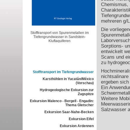
Chemismus, E
Charakterist
Tiefengrundwä
mehreren g/Li
Die vorliegen
Stofftransport von Spurenmetallen im
Spurenmetall
Tiefengrundwasser in Sandstein-
Laborversuche
Kluftaquiferen
Sorptions- un
entwickelt we
Scans und ei
zu hydrogeoc
Hochminerali
Stofftransport im Tiefengrundwasser
nichtsalinar
Karsthöhlen in Yucatán/México
ergeben sich
(Vorschau)
Ein Anwendun
Hydrogeologische Exkursion zur
Schwermetallm
Zugspitze
Weitere Mobi
Exkursion Malenco - Bergell - Engadin:
Meerwasserin
Thema Gletscher
Salzwasser a
Exkursion Saar-Nahe-Becken
Exkursion Eifel
Exkursion Ardennen