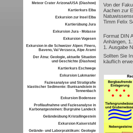
Meteor Crater Arizona/USA (Diashow)
Von der Faku
Aachen zur E
Kartierkurs Elba
Natuwissensc
Exkursion zur Insel Elba
Timm Felix S
Kartierübung Jura
Exkursion Jura - Molasse
Format DIN A
Exkursion Vogesen
Anhängen, 1.
Exkursion in die Schweizer Alpen: Finero,
1. Ausgabe N
Baveno, Val Verzasca, Alpe Arami
Sollten Sie I
Der Ätna: Geologie, aktuelle Situation
käuflich erwe
und Geschichte (Diashow)
Kartierkurs Eschwege
Exkursion Lukmanier
Faziesanalyse und Stratigrafie
klastischer Sedimente: Buntsandstein in
Tennenbach
Exkursion Bodensee
Profilaufnahme und Faziesanalyse in
Karbonatgesteinen: Burgruine Landeck
Geländeübung Kristallingestein
Exkursion Kaiserstuhl
Gelände- und Laborpraktikum: Geologie