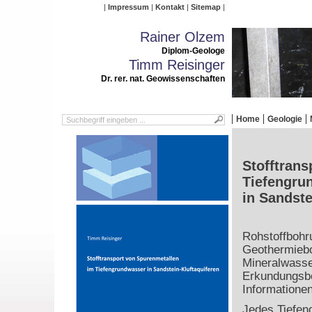
Impressum
Kontakt
Sitemap
Rainer Olzem
Diplom-Geologe
Timm Reisinger
Dr. rer. nat. Geowissenschaften
Home
Geologie
Stofftrans
Tiefengru
in Sandste
Rohstoffbohr
Geothermiebo
Mineralwasse
Erkundungsboh
Informatione
Jedes Tiefen