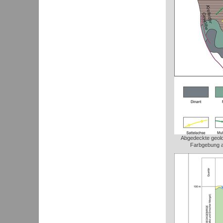
Abgedeckte geolo
Farbgebung a