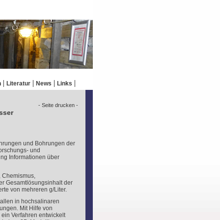
n
Literatur
News
Links
- Seite drucken -
sser
ohrungen und Bohrungen der
Forschungs- und
ung Informationen über
r, Chemismus,
Der Gesamtlösungsinhalt der
rte von mehreren g/Liter.
tallen in hochsalinaren
ngen. Mit Hilfe von
ein Verfahren entwickelt