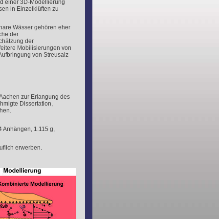
nd einer 3D-Modellierung
n in Einzelklüften zu
linare Wässer gehören eher
che der
chätzung der
eitere Mobilisierungen von
Aufbringung von Streusalz
 Aachen zur Erlangung des
migte Dissertation,
hen.
4 Anhängen, 1.115 g,
uflich erwerben.