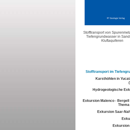
Stofftransport von Spurenmet
Tiefengrundwasser in Sands
Kluftaquiferen
Stofftransport im Tiefeng
Karsthöhlen in Yuca
Hydrogeologische Exk
Exkursion Malenco - Bergell 
Thema 
Exkursion Saar-Na
Exkur
Exkursion