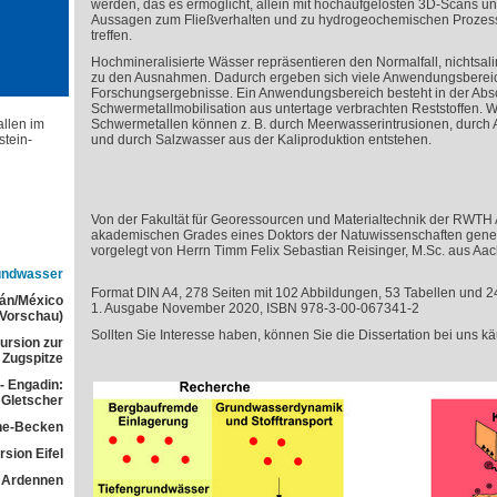
werden, das es ermöglicht, allein mit hochaufgelösten 3D-Scans u
Aussagen zum Fließverhalten und zu hydrogeochemischen Prozesse
treffen.
Hochmineralisierte Wässer repräsentieren den Normalfall, nichtsa
zu den Ausnahmen. Dadurch ergeben sich viele Anwendungsberei
Forschungsergebnisse. Ein Anwendungsbereich besteht in der Abs
Schwermetallmobilisation aus untertage verbrachten Reststoffen. W
allen im
Schwermetallen können z. B. durch Meerwasserintrusionen, durch 
tein-
und durch Salzwasser aus der Kaliproduktion entstehen.
Von der Fakultät für Georessourcen und Materialtechnik der RWTH
akademischen Grades eines Doktors der Natuwissenschaften geneh
vorgelegt von Herrn Timm Felix Sebastian Reisinger, M.Sc. aus Aac
rundwasser
Format DIN A4, 278 Seiten mit 102 Abbildungen, 53 Tabellen und 2
tán/México
1. Ausgabe November 2020, ISBN 978-3-00-067341-2
(Vorschau)
Sollten Sie Interesse haben, können Sie die Dissertation bei uns kä
ursion zur
Zugspitze
- Engadin:
Gletscher
he-Becken
sion Eifel
 Ardennen