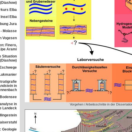
 (Diashow)
rkurs Elba
Insel Elba
übung Jura
 - Molasse
n Vogesen
n: Finero,
Alpe Arami
e Situation
 (Diashow)
 Eschwege
Lukmanier
ratigrafie
ndstein in
ennenbach
 Bodensee
analyse in
Vorgehen / Arbeitsschritte in der Dissertatio
ne Landeck
lingestein
aiserstuhl
: Geologie