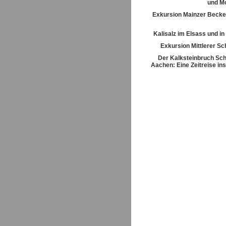
und M
Exkursion Mainzer Becke
Kalisalz im Elsass und i
Exkursion Mittlerer S
Der Kalksteinbruch Sch
Aachen: Eine Zeitreise ins