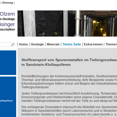
Sitemap
 Olzem
m-Geologe
singer
enschaften
Home
Geologie
Minerale
Timms Seite
Exkursionen
Theme
Stofftransport von Spurenmetallen im Tiefengrundwa
in Sandstein-Kluftaquiferen
Rohstoffbohrungen der Kohlenwasserstoff-Industrie, Geothermieb
Thermal- und Mineralwassererschließung, tiefe Bergwerke sowie 
Erkundungsbohrungen liefern schon seit Beginn der Industrialisier
Tiefengrundwässer.
Jedes Tiefengrundwasser hat hinsichtlich Ausdehnung, Temperatu
Erneuerungsrate und Fließverhalten seine eigene Charakteristik. 
meisten Tiefengrundwässer nimmt mit der Tiefe zu und steigt auf We
Die vorliegende Dissertation intersucht die Mobilität von Spurenme
Wässern in Sandsteinklüften durch Laborversuche und in Modellieru
kombinierten Sorptions- und Tracerversuchen im Labor konnte u. a. 