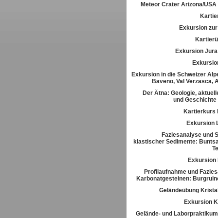
Meteor Crater Arizona/USA
Kartie
Exkursion zur 
Kartier
Exkursion Jura
Exkursio
Exkursion in die Schweizer Alpe
Baveno, Val Verzasca, 
Der Ätna: Geologie, aktuell
und Geschichte
Kartierkurs
Exkursion 
Faziesanalyse und St
klastischer Sedimente: Buntsa
T
Exkursion
Profilaufnahme und Fazies
Karbonatgesteinen: Burgrui
Geländeübung Kristal
Exkursion K
Gelände- und Laborpraktikum