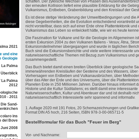
schaffen. Der zyklische Wechsel von Phasen des Auseinanderbrec
der erneuten Kollision liefert eine plausible Erklärung für die Gebi
Vulkanismus, Erdbeben, Grabenbildung und den Kreislauf der Gest
Es ist diese stetige Veränderung der Umweltbedingungen und die
diese Gegebenheiten, die die Evolution entscheidend vorantreibt und
nicht vorstellbar, dass sich auf einer Erde ohne Plattentektonik und
Vulkanismus das Leben so entwickelt hätte, wie wir es heute kenne
Die Faszination für Vulkane und für die Geologie im Allgemeinen is
ersten Exkursion 2004 zu den Vulkanen Italiens - Vesuv, Ätna, Strom
Palma 2021
Exkursionsteilnehmer übergegangen und wurde in täglichen Bericht
Buch sind die Exkursionsberichte und viele weitere interessante un
e und eine
naturwissenschaftliche Themen mit Bezug zum Vulkanismus und ge
e Geologie
zusammengestellt.
 La Palma
Das Buch bietet damit einen breiten Überblick über geologische S
immerwährenden Kreisläufen der Gesteine und des Wassers, über
r Überblick
Vorhersagen von Erdbeben und Vulkanausbrüchen, über Methoden
über das Alter der Erde und des Universums, über die Plattentektoni
f La Palma
Planeten Erde in 250 Millionen Jahren. Darüber hinaus informiert 
2012
Historie und die Kultur Süditaliens; es stellt damit eine interessan
eologische
Naturwissenschaften, Kultur und Abenteuer dar und ist deshalb nich
010 - 2011
naturwissenschaftlich Interessierte sehr spannend und informativ.
 Die Sand-
1. Auflage 2020 mit 191 Fotos, 20 Schemazeichnungen und Grafike
lenkirchen
Format DIN A5 hoch, 216 Seiten, ISBN 978-3-00-065711-5
colaro ins
e del Bove
Bestellformular für das Buch "Feuer im Berg"
 Juni 2008
Vor- und Nachname:
avagrotten,