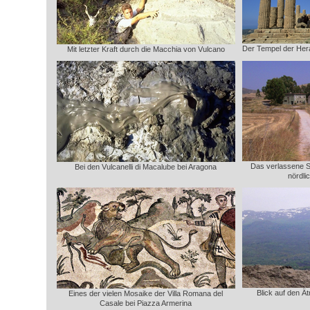
Der Tempel der Hera 
Mit letzter Kraft durch die Macchia von Vulcano
Das verlassene 
Bei den Vulcanelli di Macalube bei Aragona
nördli
Blick auf den Ä
Eines der vielen Mosaike der Villa Romana del
Casale bei Piazza Armerina