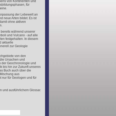
hens von Kontinenten und
rgsbildungsphasen, für
eine.
 Anpassung der Lebewelt an
 neue Arten bildet. Es ist
 damit ohne aktiven
n.
t bereits während unserer
boli und Vulcano - auf alle
en festgehalten. In diesem
d aktuelle
nerell zur Geologie
achgebiete von den
 die Ursachen und
 der Geochronologie und
k bis hin zur Zukunft unseres
das Buch auch über die
te Mischung aus
t nur für Geologen und für
n und ausführlichem Glossar.