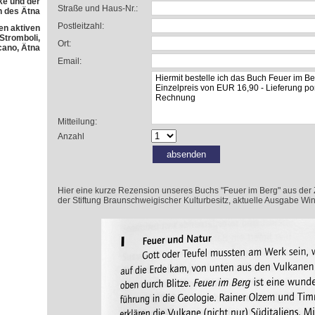
e und der
Straße und Haus-Nr.:
h des Ätna
Postleitzahl:
en aktiven
 Stromboli,
Ort:
cano, Ätna
Email:
Mitteilung:
Anzahl
Hier eine kurze Rezension unseres Buchs "Feuer im Berg" aus der Zeit
der Stiftung Braunschweigischer Kulturbesitz, aktuelle Ausgabe Win