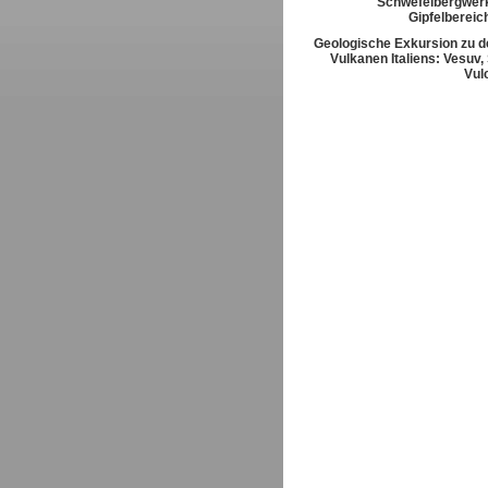
Schwefelbergwerk
Gipfelbereic
Geologische Exkursion zu d
Vulkanen Italiens: Vesuv,
Vul