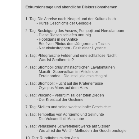
Exkursionstage und abendliche Diskussionsthemen
1. Tag: Die Anreise nach Neapel und der Kulturschock
- Kurze Geschichte der Geologie
2. Tag: Besteigung des Vesuvs, Pompeji und Herculaneum
- Diese Riesen schlafen unruhig
- Hooligans in der Antike
- Brief von Plinius dem Jüngeren an Tacitus
- Naturkatastrophen - Fazit einer Hysterie
3. Tag: Phlegräische Felder und eine schlaflose Nacht
- Was ist Geothermie?
4. Tag: Stromboli grüßt mit nächtlichen Lavafontainen
- Marsili - Supervulkan im Mittelmeer
- Ferdinandea - Die Insel, die es nicht gibt
5. Tag: Stromboli: Flucht auf die Kraterterrasse
- Olympus Mons auf dem Mars
6. Tag: Vulcano - Verirrt im Tal der toten Ziegen
- Der Kreislauf der Gesteine
7. Tag: Sizilien und seine wechselhafte Geschichte
8. Tag: Tempeltag von Agrigento und Selinunte
- Die Vulcanelli di Macalube
9. Tag: Verlassene Schwefelbergwerke auf Sizilien
- Wie alt ist die Welt? - Methoden der Geochronologie
10. Tag: Rundfahrt um den Ätna