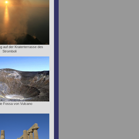
 auf der Kraterterrasse des
Stromboli
 die Fossa von Vulcano