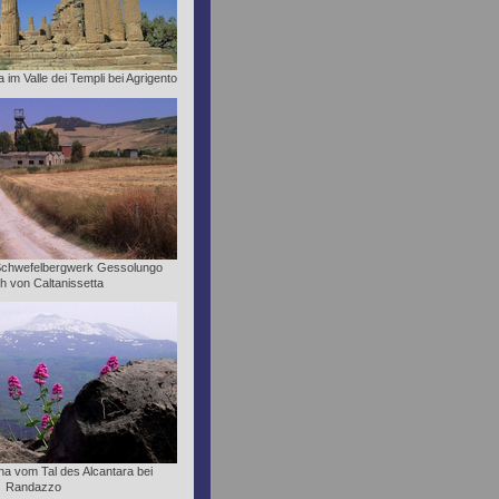
im Valle dei Templi bei Agrigento
Schwefelbergwerk Gessolungo
ch von Caltanissetta
tna vom Tal des Alcantara bei
Randazzo