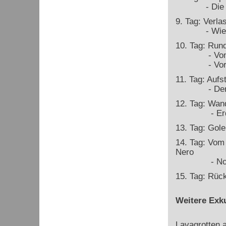
- Die Vulc
9. Tag: Verla
- Wie alt i
10. Tag: Run
- Vom fried
- Vorhers
11. Tag: Aufs
- Der Kre
12. Tag: Wan
- Erdbebe
13. Tag: Gole
14. Tag: Vom
Nero
- Novopangä
15. Tag: Rück
Weitere Exku
Lavagrotten 