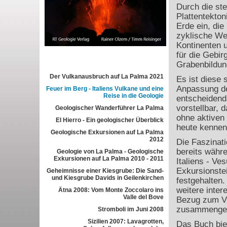
Durch die ste
Plattentekton
Erde ein, die
zyklische We
Kontinenten u
für die Gebi
Grabenbildun
Der Vulkanausbruch auf La Palma 2021
Es ist diese
Anpassung de
Feuer im Berg - Italiens Vulkane und eine
Reise in die Geologie
entscheidend 
vorstellbar, 
Geologischer Wanderführer La Palma
ohne aktiven 
El Hierro - Ein geologischer Überblick
heute kennen
Geologische Exkursionen auf La Palma
2012
Die Faszinati
bereits währ
Geologie von La Palma - Geologische
Exkursionen auf La Palma 2010 - 2011
Italiens - Ve
Exkursionste
Geheimnisse einer Kiesgrube: Die Sand-
und Kiesgrube Davids in Geilenkirchen
festgehalten.
weitere inter
Ätna 2008: Vom Monte Zoccolaro ins
Valle del Bove
Bezug zum Vu
zusammengest
Stromboli im Juni 2008
Sizilien 2007: Lavagrotten,
Das Buch biet