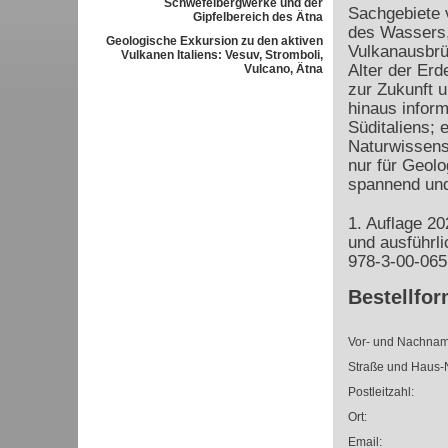
Schwefelbergwerke und der
Sachgebiete 
Gipfelbereich des Ätna
des Wassers,
Geologische Exkursion zu den aktiven
Vulkanausbrü
Vulkanen Italiens: Vesuv, Stromboli,
Alter der Erd
Vulcano, Ätna
zur Zukunft u
hinaus inform
Süditaliens; 
Naturwissensc
nur für Geolo
spannend und
1. Auflage 2
und ausführl
978-3-00-065
Bestellfor
Vor- und Nachnam
Straße und Haus-N
Postleitzahl:
Ort:
Email: