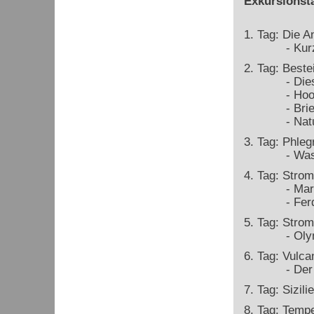
Exkursionst
1. Tag: Die 
- Kurze Ge
2. Tag: Best
- Diese Ri
- Hooligan
- Brief von
- Naturkata
3. Tag: Phleg
- Was ist
4. Tag: Strom
- Marsili -
- Ferdinand
5. Tag: Strom
- Olympus
6. Tag: Vulcan
- Der Krei
7. Tag: Sizil
8. Tag: Tempe