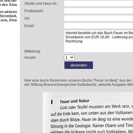
e und der
Straße und Haus-Nr.:
h des Ätna
Postleitzahl:
en aktiven
 Stromboli,
Ort:
cano, Ätna
Email:
Mitteilung:
Anzahl
Hier eine kurze Rezension unseres Buchs "Feuer im Berg" aus der Zeit
der Stiftung Braunschweigischer Kulturbesitz, aktuelle Ausgabe Win