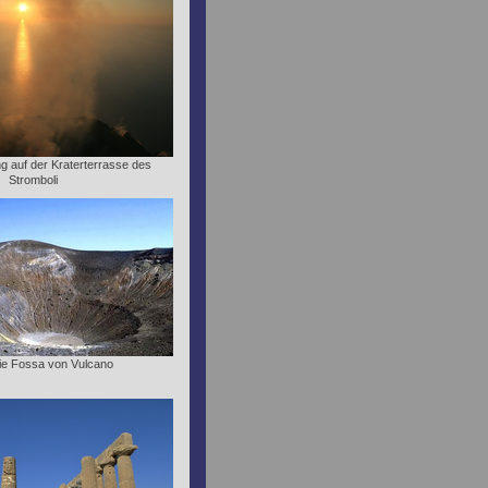
 auf der Kraterterrasse des
Stromboli
 die Fossa von Vulcano