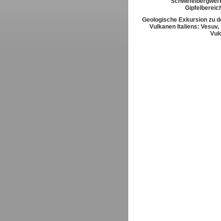
Schwefelbergwerk
Gipfelbereic
Geologische Exkursion zu d
Vulkanen Italiens: Vesuv,
Vul