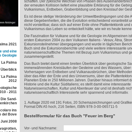
schaffen. Der zyklische Wechsel von Phasen des Auseinanderbrec
der erneuten Kollision liefert eine plausible Erklärung für die Gebi
Vulkanismus, Erdbeben, Grabenbildung und den Kreislauf der Gest
Es ist diese stetige Veränderung der Umweltbedingungen und die
diese Gegebenheiten, die die Evolution entscheidend vorantreibt und
nicht vorstellbar, dass sich auf einer Erde ohne Plattentektonik und
Vulkanismus das Leben so entwickelt hätte, wie wir es heute kenne
Die Faszination für Vulkane und für die Geologie im Allgemeinen is
ersten Exkursion 2004 zu den Vulkanen Italiens - Vesuv, Ätna, Strom
Palma 2021
Exkursionsteilnehmer übergegangen und wurde in täglichen Bericht
Buch sind die Exkursionsberichte und viele weitere interessante un
e und eine
naturwissenschaftliche Themen mit Bezug zum Vulkanismus und ge
e Geologie
zusammengestellt.
 La Palma
Das Buch bietet damit einen breiten Überblick über geologische S
immerwährenden Kreisläufen der Gesteine und des Wassers, über
r Überblick
Vorhersagen von Erdbeben und Vulkanausbrüchen, über Methoden
über das Alter der Erde und des Universums, über die Plattentektoni
f La Palma
Planeten Erde in 250 Millionen Jahren. Darüber hinaus informiert 
2012
Historie und die Kultur Süditaliens; es stellt damit eine interessan
eologische
Naturwissenschaften, Kultur und Abenteuer dar und ist deshalb nich
010 - 2011
naturwissenschaftlich Interessierte sehr spannend und informativ.
 Die Sand-
1. Auflage 2020 mit 191 Fotos, 20 Schemazeichnungen und Grafike
lenkirchen
Format DIN A5 hoch, 216 Seiten, ISBN 978-3-00-065711-5
colaro ins
e del Bove
Bestellformular für das Buch "Feuer im Berg"
 Juni 2008
Vor- und Nachname:
avagrotten,