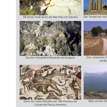
Der Tempel der Hera 
Mit letzter Kraft durch die Macchia von Vulcano
Das verlassene 
Bei den Vulcanelli di Macalube bei Aragona
nördli
Blick auf den Ä
Eines der vielen Mosaike der Villa Romana del
Casale bei Piazza Armerina