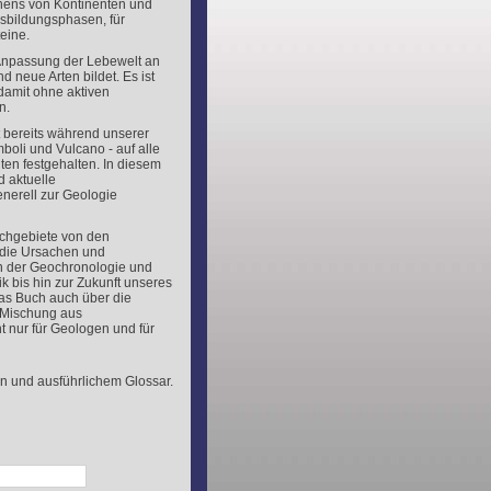
hens von Kontinenten und
rgsbildungsphasen, für
eine.
 Anpassung der Lebewelt an
 neue Arten bildet. Es ist
 damit ohne aktiven
n.
t bereits während unserer
boli und Vulcano - auf alle
en festgehalten. In diesem
d aktuelle
nerell zur Geologie
achgebiete von den
 die Ursachen und
 der Geochronologie und
k bis hin zur Zukunft unseres
das Buch auch über die
te Mischung aus
t nur für Geologen und für
n und ausführlichem Glossar.