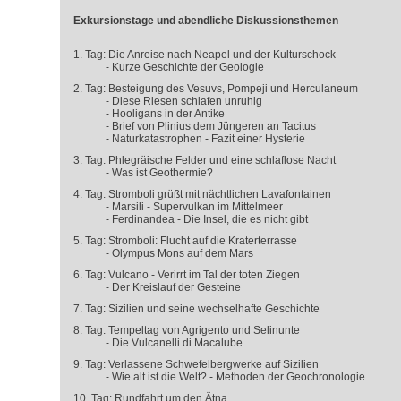
Exkursionstage und abendliche Diskussionsthemen
1. Tag: Die Anreise nach Neapel und der Kulturschock
- Kurze Geschichte der Geologie
2. Tag: Besteigung des Vesuvs, Pompeji und Herculaneum
- Diese Riesen schlafen unruhig
- Hooligans in der Antike
- Brief von Plinius dem Jüngeren an Tacitus
- Naturkatastrophen - Fazit einer Hysterie
3. Tag: Phlegräische Felder und eine schlaflose Nacht
- Was ist Geothermie?
4. Tag: Stromboli grüßt mit nächtlichen Lavafontainen
- Marsili - Supervulkan im Mittelmeer
- Ferdinandea - Die Insel, die es nicht gibt
5. Tag: Stromboli: Flucht auf die Kraterterrasse
- Olympus Mons auf dem Mars
6. Tag: Vulcano - Verirrt im Tal der toten Ziegen
- Der Kreislauf der Gesteine
7. Tag: Sizilien und seine wechselhafte Geschichte
8. Tag: Tempeltag von Agrigento und Selinunte
- Die Vulcanelli di Macalube
9. Tag: Verlassene Schwefelbergwerke auf Sizilien
- Wie alt ist die Welt? - Methoden der Geochronologie
10. Tag: Rundfahrt um den Ätna