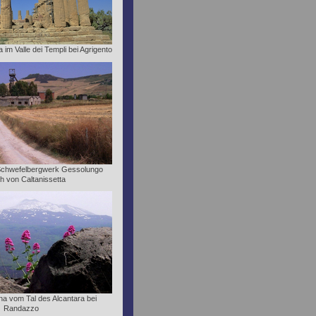
im Valle dei Templi bei Agrigento
Schwefelbergwerk Gessolungo
ch von Caltanissetta
tna vom Tal des Alcantara bei
Randazzo