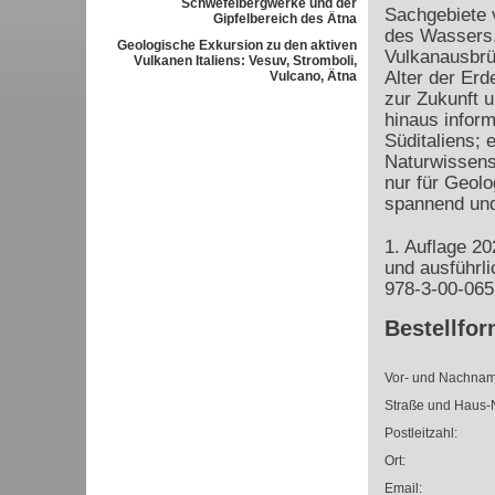
Schwefelbergwerke und der
Sachgebiete 
Gipfelbereich des Ätna
des Wassers,
Geologische Exkursion zu den aktiven
Vulkanausbrü
Vulkanen Italiens: Vesuv, Stromboli,
Alter der Erd
Vulcano, Ätna
zur Zukunft u
hinaus inform
Süditaliens; 
Naturwissensc
nur für Geolo
spannend und
1. Auflage 2
und ausführl
978-3-00-065
Bestellfor
Vor- und Nachnam
Straße und Haus-N
Postleitzahl:
Ort:
Email: