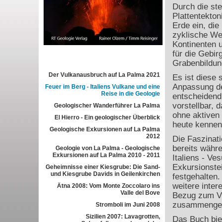
Durch die ste
Plattentekton
Erde ein, die
zyklische We
Kontinenten u
für die Gebi
Grabenbildun
Der Vulkanausbruch auf La Palma 2021
Es ist diese
Anpassung de
Feuer im Berg - Italiens Vulkane und eine
Reise in die Geologie
entscheidend 
vorstellbar, 
Geologischer Wanderführer La Palma
ohne aktiven 
El Hierro - Ein geologischer Überblick
heute kennen
Geologische Exkursionen auf La Palma
2012
Die Faszinati
bereits währ
Geologie von La Palma - Geologische
Exkursionen auf La Palma 2010 - 2011
Italiens - Ve
Exkursionste
Geheimnisse einer Kiesgrube: Die Sand-
und Kiesgrube Davids in Geilenkirchen
festgehalten.
weitere inter
Ätna 2008: Vom Monte Zoccolaro ins
Valle del Bove
Bezug zum Vu
zusammengest
Stromboli im Juni 2008
Sizilien 2007: Lavagrotten,
Das Buch biet