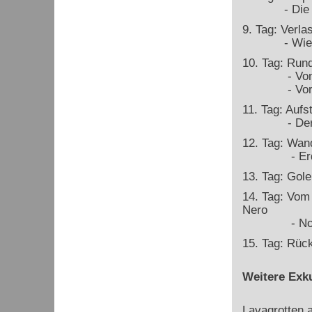
- Die Vulc
9. Tag: Verla
- Wie alt i
10. Tag: Run
- Vom fried
- Vorhers
11. Tag: Aufs
- Der Kre
12. Tag: Wan
- Erdbebe
13. Tag: Gole
14. Tag: Vom
Nero
- Novopangä
15. Tag: Rück
Weitere Exku
Lavagrotten 