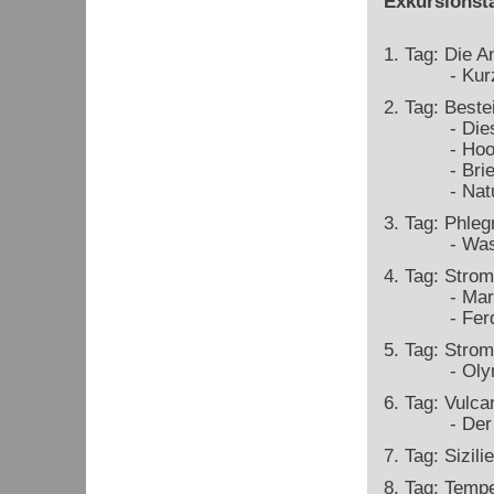
Exkursionst
1. Tag: Die 
- Kurze Ge
2. Tag: Best
- Diese Ri
- Hooligan
- Brief von
- Naturkata
3. Tag: Phleg
- Was ist
4. Tag: Strom
- Marsili -
- Ferdinand
5. Tag: Strom
- Olympus
6. Tag: Vulcan
- Der Krei
7. Tag: Sizil
8. Tag: Tempe