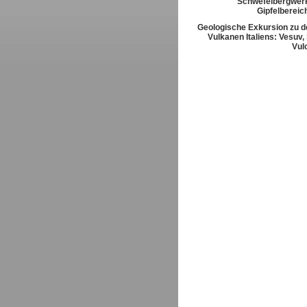
Schwefelbergwerk
Gipfelbereic
Geologische Exkursion zu d
Vulkanen Italiens: Vesuv,
Vul