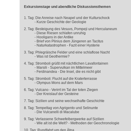
Exkursionstage und abendliche Diskussionsthemen
1. Tag: Die Anreise nach Neapel und der Kulturschock
- Kurze Geschichte der Geologie
2. Tag: Besteigung des Vesuvs, Pompeji und Herculaneum
- Diese Riesen schlafen unruhig
- Hooligans in der Antike
- Brief von Plinius dem Jüngeren an Tacitus
- Naturkatastrophen - Fazit einer Hysterie
3. Tag: Phlegräische Felder und eine schlaflose Nacht
- Was ist Geothermie?
4. Tag: Stromboli grüßt mit nächtlichen Lavafontainen
- Marsili - Supervulkan im Mittelmeer
- Ferdinandea - Die Insel, die es nicht gibt
5. Tag: Stromboli: Flucht auf die Kraterterrasse
- Olympus Mons auf dem Mars
6. Tag: Vulcano - Verirrt im Tal der toten Ziegen
- Der Kreislauf der Gesteine
7. Tag: Sizilien und seine wechselhafte Geschichte
8. Tag: Tempeltag von Agrigento und Selinunte
- Die Vulcanelli di Macalube
9. Tag: Verlassene Schwefelbergwerke auf Sizilien
- Wie alt ist die Welt? - Methoden der Geochronologie
10. Tag: Rundfahrt um den Ätna