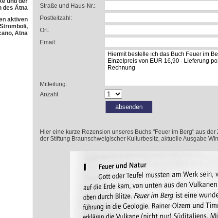
e und der
Straße und Haus-Nr.:
h des Ätna
Postleitzahl:
en aktiven
 Stromboli,
Ort:
cano, Ätna
Email:
Mitteilung:
Anzahl
Hier eine kurze Rezension unseres Buchs "Feuer im Berg" aus der Zeit
der Stiftung Braunschweigischer Kulturbesitz, aktuelle Ausgabe Win