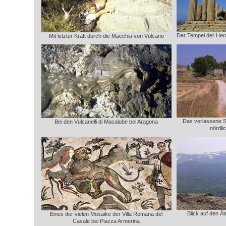
Der Tempel der Hera 
Mit letzter Kraft durch die Macchia von Vulcano
Das verlassene 
Bei den Vulcanelli di Macalube bei Aragona
nördli
Blick auf den Ä
Eines der vielen Mosaike der Villa Romana del
Casale bei Piazza Armerina