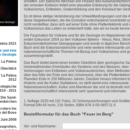
schaffen. Der zyklische Wechsel von Phasen des Auseinanderbrec
der erneuten Kollision liefert eine plausible Erklärung für die Gebi
Vulkanismus, Erdbeben, Grabenbildung und den Kreislauf der Gest
Es ist diese stetige Veränderung der Umweltbedingungen und die
diese Gegebenheiten, die die Evolution entscheidend vorantreibt und
nicht vorstellbar, dass sich auf einer Erde ohne Plattentektonik und
Vulkanismus das Leben so entwickelt hätte, wie wir es heute kenne
Die Faszination für Vulkane und für die Geologie im Allgemeinen is
ersten Exkursion 2004 zu den Vulkanen Italiens - Vesuv, Ätna, Strom
Palma 2021
Exkursionsteilnehmer übergegangen und wurde in täglichen Bericht
Buch sind die Exkursionsberichte und viele weitere interessante un
e und eine
naturwissenschaftliche Themen mit Bezug zum Vulkanismus und ge
e Geologie
zusammengestellt.
 La Palma
Das Buch bietet damit einen breiten Überblick über geologische S
immerwährenden Kreisläufen der Gesteine und des Wassers, über
r Überblick
Vorhersagen von Erdbeben und Vulkanausbrüchen, über Methoden
über das Alter der Erde und des Universums, über die Plattentektoni
f La Palma
Planeten Erde in 250 Millionen Jahren. Darüber hinaus informiert 
2012
Historie und die Kultur Süditaliens; es stellt damit eine interessan
eologische
Naturwissenschaften, Kultur und Abenteuer dar und ist deshalb nich
010 - 2011
naturwissenschaftlich Interessierte sehr spannend und informativ.
 Die Sand-
1. Auflage 2020 mit 191 Fotos, 20 Schemazeichnungen und Grafike
lenkirchen
Format DIN A5 hoch, 216 Seiten, ISBN 978-3-00-065711-5
colaro ins
e del Bove
Bestellformular für das Buch "Feuer im Berg"
 Juni 2008
Vor- und Nachname:
avagrotten,