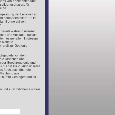
hens von Kontinenten und
rgsbildungsphasen, für
eine.
 Anpassung der Lebewelt an
 neue Arten bildet. Es ist
 damit ohne aktiven
n.
t bereits während unserer
boli und Vulcano - auf alle
en festgehalten. In diesem
d aktuelle
nerell zur Geologie
achgebiete von den
 die Ursachen und
 der Geochronologie und
k bis hin zur Zukunft unseres
das Buch auch über die
te Mischung aus
t nur für Geologen und für
n und ausführlichem Glossar.