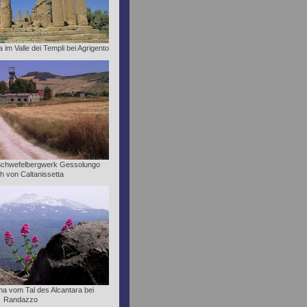
im Valle dei Templi bei Agrigento
Schwefelbergwerk Gessolungo
ch von Caltanissetta
tna vom Tal des Alcantara bei
Randazzo