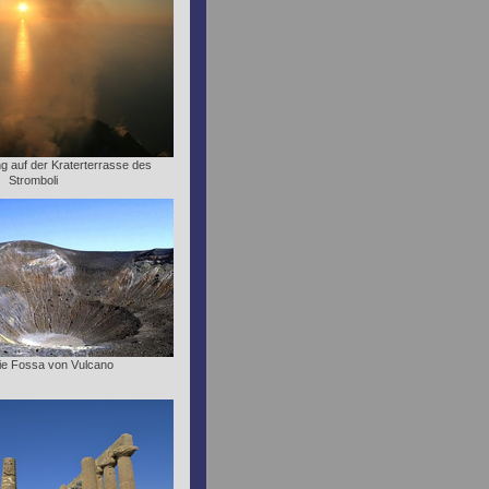
 auf der Kraterterrasse des
Stromboli
 die Fossa von Vulcano