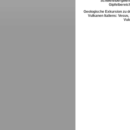
Schwefelbergwerk
Gipfelbereic
Geologische Exkursion zu d
Vulkanen Italiens: Vesuv,
Vul