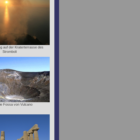
 auf der Kraterterrasse des
Stromboli
 die Fossa von Vulcano