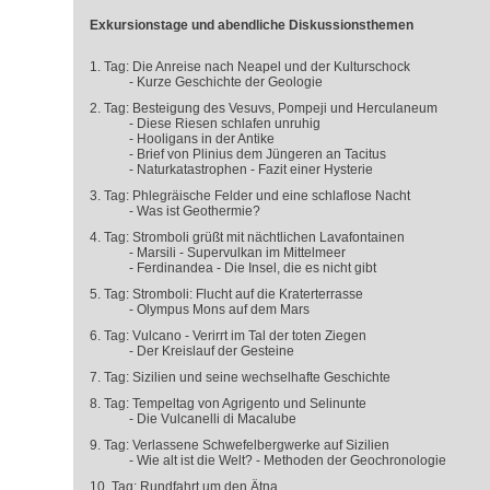
Exkursionstage und abendliche Diskussionsthemen
1. Tag: Die Anreise nach Neapel und der Kulturschock
- Kurze Geschichte der Geologie
2. Tag: Besteigung des Vesuvs, Pompeji und Herculaneum
- Diese Riesen schlafen unruhig
- Hooligans in der Antike
- Brief von Plinius dem Jüngeren an Tacitus
- Naturkatastrophen - Fazit einer Hysterie
3. Tag: Phlegräische Felder und eine schlaflose Nacht
- Was ist Geothermie?
4. Tag: Stromboli grüßt mit nächtlichen Lavafontainen
- Marsili - Supervulkan im Mittelmeer
- Ferdinandea - Die Insel, die es nicht gibt
5. Tag: Stromboli: Flucht auf die Kraterterrasse
- Olympus Mons auf dem Mars
6. Tag: Vulcano - Verirrt im Tal der toten Ziegen
- Der Kreislauf der Gesteine
7. Tag: Sizilien und seine wechselhafte Geschichte
8. Tag: Tempeltag von Agrigento und Selinunte
- Die Vulcanelli di Macalube
9. Tag: Verlassene Schwefelbergwerke auf Sizilien
- Wie alt ist die Welt? - Methoden der Geochronologie
10. Tag: Rundfahrt um den Ätna