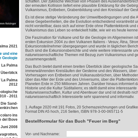
schaffen. Der zyklische Wechsel von Phasen des Auseinanderbrec
der erneuten Kollision liefert eine plausible Erklärung für die Gebi
Vulkanismus, Erdbeben, Grabenbildung und den Kreislauf der Gest
Es ist diese stetige Veränderung der Umweltbedingungen und die
diese Gegebenheiten, die die Evolution entscheidend vorantreibt und
nicht vorstellbar, dass sich auf einer Erde ohne Plattentektonik und
Vulkanismus das Leben so entwickelt hätte, wie wir es heute kenne
Die Faszination für Vulkane und für die Geologie im Allgemeinen is
ersten Exkursion 2004 zu den Vulkanen Italiens - Vesuv, Ätna, Strom
Palma 2021
Exkursionsteilnehmer übergegangen und wurde in täglichen Bericht
Buch sind die Exkursionsberichte und viele weitere interessante un
e und eine
naturwissenschaftliche Themen mit Bezug zum Vulkanismus und ge
e Geologie
zusammengestellt.
 La Palma
Das Buch bietet damit einen breiten Überblick über geologische S
immerwährenden Kreisläufen der Gesteine und des Wassers, über
r Überblick
Vorhersagen von Erdbeben und Vulkanausbrüchen, über Methoden
über das Alter der Erde und des Universums, über die Plattentektoni
f La Palma
Planeten Erde in 250 Millionen Jahren. Darüber hinaus informiert 
2012
Historie und die Kultur Süditaliens; es stellt damit eine interessan
eologische
Naturwissenschaften, Kultur und Abenteuer dar und ist deshalb nich
010 - 2011
naturwissenschaftlich Interessierte sehr spannend und informativ.
 Die Sand-
1. Auflage 2020 mit 191 Fotos, 20 Schemazeichnungen und Grafike
lenkirchen
Format DIN A5 hoch, 216 Seiten, ISBN 978-3-00-065711-5
colaro ins
e del Bove
Bestellformular für das Buch "Feuer im Berg"
 Juni 2008
Vor- und Nachname:
avagrotten,