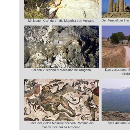
Der Tempel der Hera 
Mit letzter Kraft durch die Macchia von Vulcano
Das verlassene 
Bei den Vulcanelli di Macalube bei Aragona
nördli
Blick auf den Ä
Eines der vielen Mosaike der Villa Romana del
Casale bei Piazza Armerina