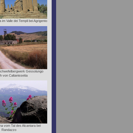
im Valle dei Templi bei Agrigento
Schwefelbergwerk Gessolungo
ch von Caltanissetta
tna vom Tal des Alcantara bei
Randazzo