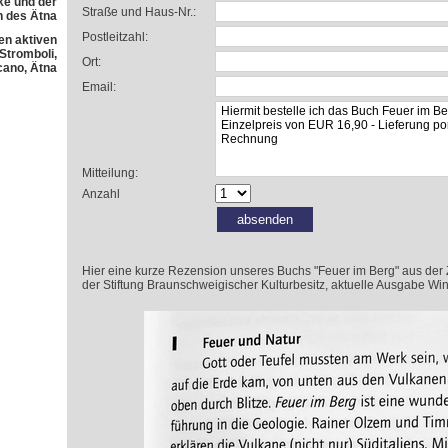
e und der
Straße und Haus-Nr.:
h des Ätna
Postleitzahl:
en aktiven
 Stromboli,
Ort:
cano, Ätna
Email:
Mitteilung:
Anzahl
Hier eine kurze Rezension unseres Buchs "Feuer im Berg" aus der Zeit
der Stiftung Braunschweigischer Kulturbesitz, aktuelle Ausgabe Win