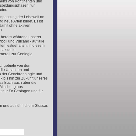
hens von Kontinenten und
rgsbildungsphasen, für
eine.
 Anpassung der Lebewelt an
 neue Arten bildet. Es ist
 damit ohne aktiven
n.
t bereits während unserer
boli und Vulcano - auf alle
en festgehalten. In diesem
d aktuelle
nerell zur Geologie
achgebiete von den
 die Ursachen und
 der Geochronologie und
k bis hin zur Zukunft unseres
das Buch auch über die
te Mischung aus
t nur für Geologen und für
n und ausführlichem Glossar.