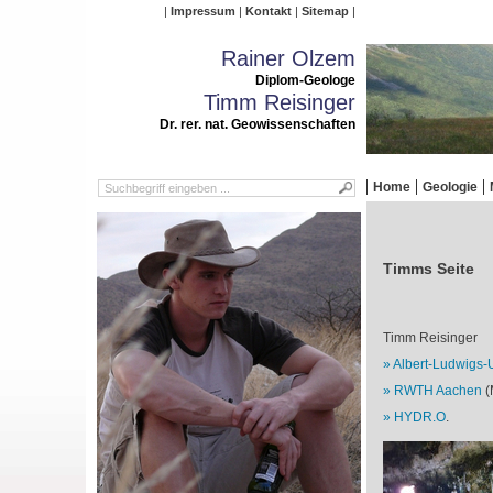
Impressum
Kontakt
Sitemap
Rainer Olzem
Diplom-Geologe
Timm Reisinger
Dr. rer. nat. Geowissenschaften
Home
Geologie
Timms Seite
Timm Reisinger
Albert-Ludwigs-U
RWTH Aachen
(
HYDR.O
.