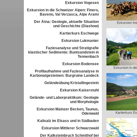
Exkursion Vogesen
Exkursion in die Schweizer Alpen: Finero,
Baveno, Val Verzasca, Alpe Arami
Der Ätna: Geologie, aktuelle Situation
Exkursion Ins
und Geschichte (Diashow)
Kartierkurs Eschwege
Exkursion Lukmanier
Faziesanalyse und Stratigrafie
klastischer Sedimente: Buntsandstein in
Tennenbach
Exkursion Bodensee
Exkursion in di
Profilaufnahme und Faziesanalyse in
Karbonatgesteinen: Burgruine Landeck
Geländeübung Kristallingestein
Exkursion Kaiserstuhl
Gelände- und Laborpraktikum: Geologie
und Morphologie
Exkursion Mainzer Becken, Taunus,
Kartierkurs E
Odenwald
Kalisalz im Elsass und in Südbaden
Exkursion Mittlerer Schwarzwald
Der Kalksteinbruch Schmithof bei