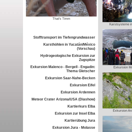
That's Timm
Karstsysteme i
Stofftransport im Tiefengrundwasser
Karsthöhlen in Yucatán/México
(Vorschau)
Hydrogeologische Exkursion zur
Zugspitze
Exkursion Malenco - Bergell - Engadin:
Exkursion M
Thema Gletscher
Exkursion Saar-Nahe-Becken
Exkursion Eifel
Exkursion Ardennen
Meteor Crater Arizona/USA (Diashow)
Kartierkurs Elba
Exkursion Ar
Exkursion zur Insel Elba
Kartierübung Jura
Exkursion Jura - Molasse