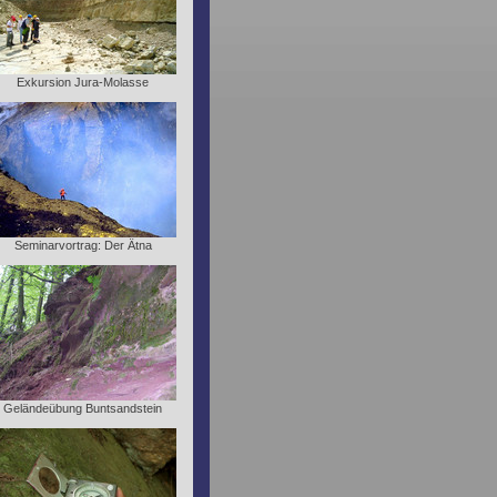
Exkursion Jura-Molasse
Seminarvortrag: Der Ätna
Geländeübung Buntsandstein