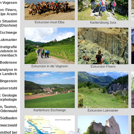
n Vogesen
n: Finero,
Alpe Arami
e Situation
Exkursion Insel Elba
Kartierübung Jura
 (Diashow)
 Eschwege
Lukmanier
ratigrafie
ndstein in
ennenbach
 Bodensee
Exkursion in die Vogesen
Exkursion Finero
analyse in
ne Landeck
lingestein
aiserstuhl
: Geologie
orphologie
n, Taunus,
Kartierkurs Eschwege
Exkursion Lukmanier
Odenwald
n Südbaden
chwarzwald
mithof bei