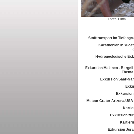
That's Timm
Stofftransport im Tiefeng
Karsthöhlen in Yuca
Hydrogeologische Exk
Exkursion Malenco - Bergell 
Thema 
Exkursion Saar-Na
Exkur
Exkursion
Meteor Crater Arizona/USA
Kartie
Exkursion zur 
Kartier
Exkursion Jura