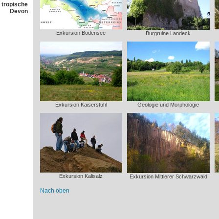
 tropische
Devon
Exkursion Bodensee
Burgruine Landeck
Exkursion Kaiserstuhl
Geologie und Morphologie
Exkursion Kalisalz
Exkursion Mittlerer Schwarzwald
Nach oben