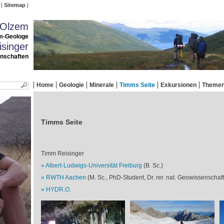
Sitemap
 Olzem
m-Geologe
singer
enschaften
Home
Geologie
Minerale
Timms Seite
Exkursionen
Theme
Timms Seite
Timm Reisinger
Albert-Ludwigs-Universität Freiburg
(B. Sc.)
RWTH Aachen
(M. Sc., PhD-Student, Dr. rer. nat. Geowissenschaf
HYDR.O
.