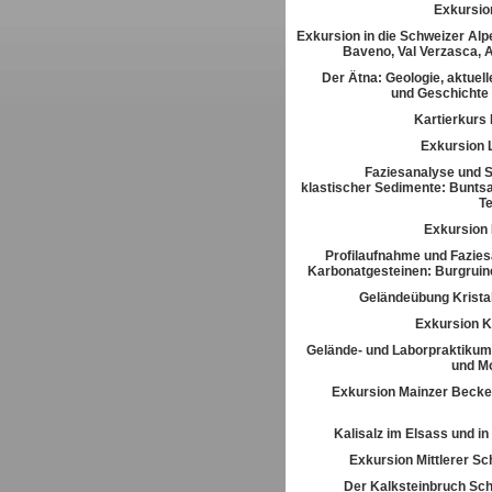
Exkursio
Exkursion in die Schweizer Alpe
Baveno, Val Verzasca, 
Der Ätna: Geologie, aktuell
und Geschichte
Kartierkurs
Exkursion 
Faziesanalyse und St
klastischer Sedimente: Buntsa
T
Exkursion
Profilaufnahme und Fazies
Karbonatgesteinen: Burgrui
Geländeübung Kristal
Exkursion K
Gelände- und Laborpraktikum
und M
Exkursion Mainzer Becke
Kalisalz im Elsass und i
Exkursion Mittlerer S
Der Kalksteinbruch Sch