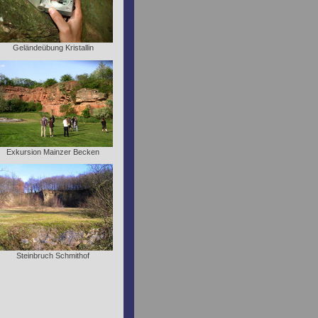
Geländeübung Kristallin
Exkursion Mainzer Becken
Steinbruch Schmithof