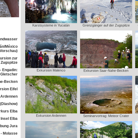
Karstsysteme in Yucatán
Grenzgänger auf der Zugspitze
rundwasser
tán/México
(Vorschau)
ursion zur
Zugspitze
- Engadin:
Exkursion Malenco
Exkursion Saar-Nahe-Becken
Gletscher
he-Becken
sion Eifel
 Ardennen
 (Diashow)
rkurs Elba
Exkursion Ardennen
Seminarvortrag: Meteor Crater
Insel Elba
übung Jura
 - Molasse