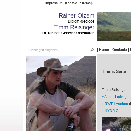
Impressum
Kontakt
Sitemap
Rainer Olzem
Diplom-Geologe
Timm Reisinger
Dr. rer. nat. Geowissenschaften
Home
Geologie
Timms Seite
Timm Reisinger
Albert-Ludwigs-U
RWTH Aachen
(
HYDR.O
.