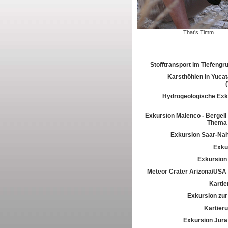
That's Timm
Stofftransport im Tiefeng
Karsthöhlen in Yuca
Hydrogeologische Exk
Exkursion Malenco - Bergell 
Thema 
Exkursion Saar-Na
Exkur
Exkursion
Meteor Crater Arizona/USA
Kartie
Exkursion zur 
Kartier
Exkursion Jura