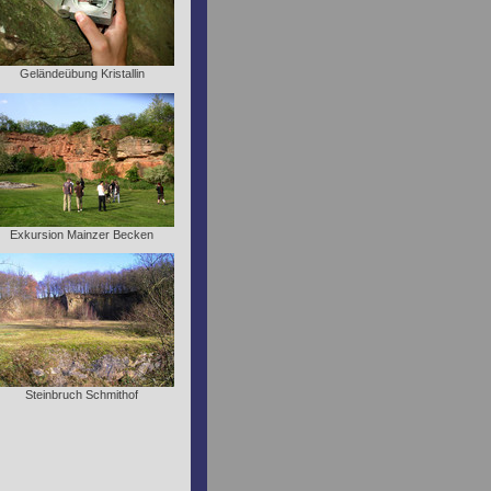
Geländeübung Kristallin
Exkursion Mainzer Becken
Steinbruch Schmithof