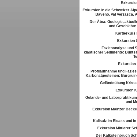
Exkursio
Exkursion in die Schweizer Alpe
Baveno, Val Verzasca, 
Der Ätna: Geologie, aktuell
und Geschichte
Kartierkurs
Exkursion 
Faziesanalyse und St
klastischer Sedimente: Buntsa
T
Exkursion
Profilaufnahme und Fazies
Karbonatgesteinen: Burgrui
Geländeübung Kristal
Exkursion K
Gelände- und Laborpraktikum
und M
Exkursion Mainzer Becke
Kalisalz im Elsass und i
Exkursion Mittlerer S
Der Kalksteinbruch Sch