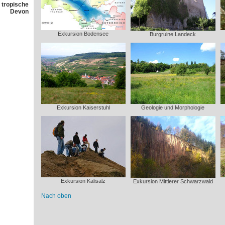
 tropische
Devon
Exkursion Bodensee
Burgruine Landeck
Exkursion Kaiserstuhl
Geologie und Morphologie
Exkursion Kalisalz
Exkursion Mittlerer Schwarzwald
Nach oben