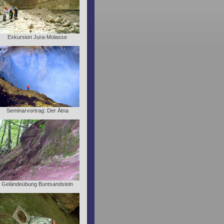
Exkursion Jura-Molasse
Seminarvortrag: Der Ätna
Geländeübung Buntsandstein