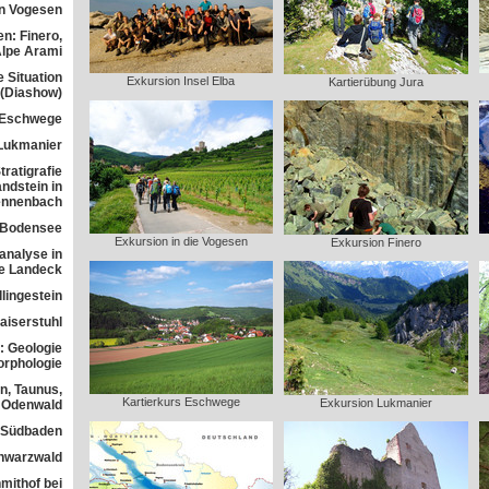
n Vogesen
n: Finero,
Alpe Arami
e Situation
Exkursion Insel Elba
Kartierübung Jura
 (Diashow)
 Eschwege
Lukmanier
ratigrafie
ndstein in
ennenbach
 Bodensee
Exkursion in die Vogesen
Exkursion Finero
analyse in
ne Landeck
lingestein
aiserstuhl
: Geologie
orphologie
n, Taunus,
Kartierkurs Eschwege
Exkursion Lukmanier
Odenwald
n Südbaden
chwarzwald
mithof bei