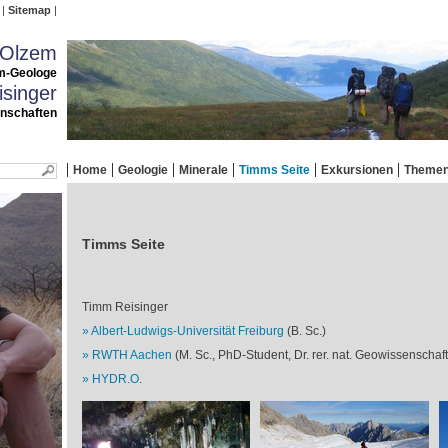
Sitemap
 Olzem
m-Geologe
singer
enschaften
Home
Geologie
Minerale
Timms Seite
Exkursionen
Theme
Timms Seite
Timm Reisinger
Albert-Ludwigs-Universität Freiburg
(B. Sc.)
RWTH Aachen
(M. Sc., PhD-Student, Dr. rer. nat. Geowissenschaf
HYDR.O
.