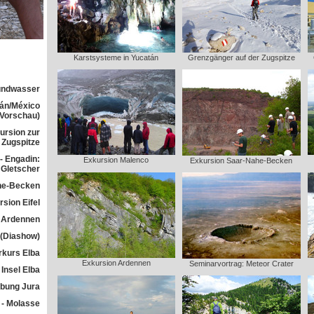
Karstsysteme in Yucatán
Grenzgänger auf der Zugspitze
rundwasser
tán/México
(Vorschau)
ursion zur
Zugspitze
- Engadin:
Exkursion Malenco
Exkursion Saar-Nahe-Becken
Gletscher
he-Becken
sion Eifel
 Ardennen
 (Diashow)
rkurs Elba
Exkursion Ardennen
Seminarvortrag: Meteor Crater
Insel Elba
übung Jura
 - Molasse