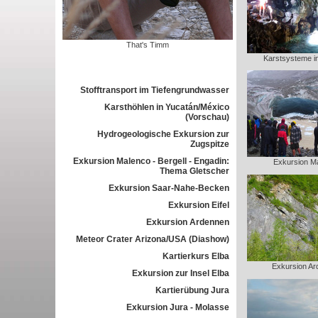
That's Timm
Karstsysteme i
Stofftransport im Tiefengrundwasser
Karsthöhlen in Yucatán/México
(Vorschau)
Hydrogeologische Exkursion zur
Zugspitze
Exkursion Malenco - Bergell - Engadin:
Exkursion M
Thema Gletscher
Exkursion Saar-Nahe-Becken
Exkursion Eifel
Exkursion Ardennen
Meteor Crater Arizona/USA (Diashow)
Kartierkurs Elba
Exkursion Ar
Exkursion zur Insel Elba
Kartierübung Jura
Exkursion Jura - Molasse