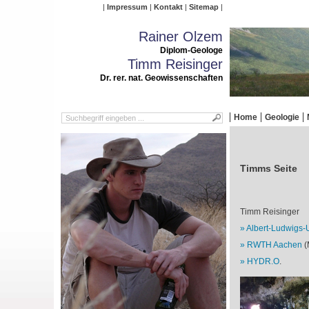
Impressum
Kontakt
Sitemap
Rainer Olzem
Diplom-Geologe
Timm Reisinger
Dr. rer. nat. Geowissenschaften
Home
Geologie
Timms Seite
Timm Reisinger
Albert-Ludwigs-U
RWTH Aachen
(
HYDR.O
.