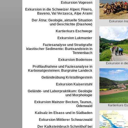
Exkursion Vogesen
Exkursion in die Schweizer Alpen: Finero,
Baveno, Val Verzasca, Alpe Arami
Der Ätna: Geologie, aktuelle Situation
Exkursion Ins
und Geschichte (Diashow)
Kartierkurs Eschwege
Exkursion Lukmanier
Faziesanalyse und Stratigrafie
klastischer Sedimente: Buntsandstein in
Tennenbach
Exkursion Bodensee
Exkursion in di
Profilaufnahme und Faziesanalyse in
Karbonatgesteinen: Burgruine Landeck
Geländeübung Kristallingestein
Exkursion Kaiserstuhl
Gelände- und Laborpraktikum: Geologie
und Morphologie
Exkursion Mainzer Becken, Taunus,
Kartierkurs E
Odenwald
Kalisalz im Elsass und in Südbaden
Exkursion Mittlerer Schwarzwald
Der Kalksteinbruch Schmithof bei