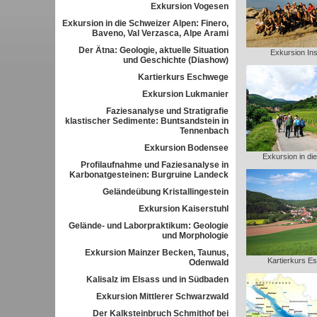
Exkursion Vogesen
Exkursion in die Schweizer Alpen: Finero,
Baveno, Val Verzasca, Alpe Arami
Der Ätna: Geologie, aktuelle Situation
Exkursion Ins
und Geschichte (Diashow)
Kartierkurs Eschwege
Exkursion Lukmanier
Faziesanalyse und Stratigrafie
klastischer Sedimente: Buntsandstein in
Tennenbach
Exkursion Bodensee
Exkursion in di
Profilaufnahme und Faziesanalyse in
Karbonatgesteinen: Burgruine Landeck
Geländeübung Kristallingestein
Exkursion Kaiserstuhl
Gelände- und Laborpraktikum: Geologie
und Morphologie
Exkursion Mainzer Becken, Taunus,
Kartierkurs E
Odenwald
Kalisalz im Elsass und in Südbaden
Exkursion Mittlerer Schwarzwald
Der Kalksteinbruch Schmithof bei