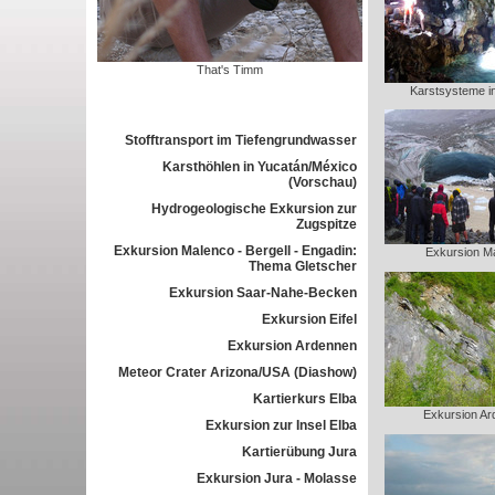
That's Timm
Karstsysteme i
Stofftransport im Tiefengrundwasser
Karsthöhlen in Yucatán/México
(Vorschau)
Hydrogeologische Exkursion zur
Zugspitze
Exkursion Malenco - Bergell - Engadin:
Exkursion M
Thema Gletscher
Exkursion Saar-Nahe-Becken
Exkursion Eifel
Exkursion Ardennen
Meteor Crater Arizona/USA (Diashow)
Kartierkurs Elba
Exkursion Ar
Exkursion zur Insel Elba
Kartierübung Jura
Exkursion Jura - Molasse