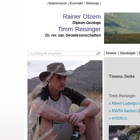
Impressum
Kontakt
Sitemap
Rainer Olzem
Diplom-Geologe
Timm Reisinger
Dr. rer. nat. Geowissenschaften
Home
Geologie
Timms Seite
Timm Reisinger
Albert-Ludwigs-U
RWTH Aachen
(
HYDR.O
.