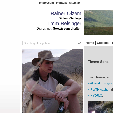
Impressum
Kontakt
Sitemap
Rainer Olzem
Diplom-Geologe
Timm Reisinger
Dr. rer. nat. Geowissenschaften
Home
Geologie
Timms Seite
Timm Reisinger
Albert-Ludwigs-U
RWTH Aachen
(
HYDR.O
.