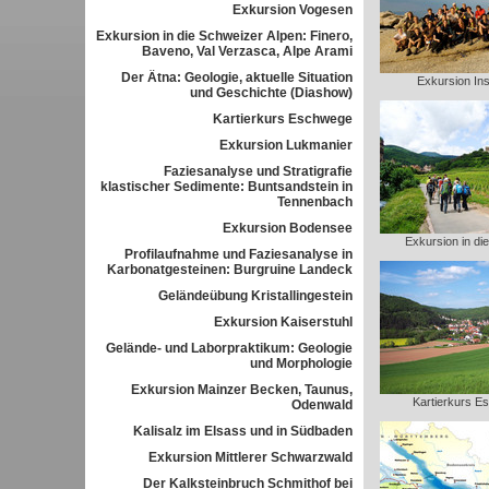
Exkursion Vogesen
Exkursion in die Schweizer Alpen: Finero,
Baveno, Val Verzasca, Alpe Arami
Der Ätna: Geologie, aktuelle Situation
Exkursion Ins
und Geschichte (Diashow)
Kartierkurs Eschwege
Exkursion Lukmanier
Faziesanalyse und Stratigrafie
klastischer Sedimente: Buntsandstein in
Tennenbach
Exkursion Bodensee
Exkursion in di
Profilaufnahme und Faziesanalyse in
Karbonatgesteinen: Burgruine Landeck
Geländeübung Kristallingestein
Exkursion Kaiserstuhl
Gelände- und Laborpraktikum: Geologie
und Morphologie
Exkursion Mainzer Becken, Taunus,
Kartierkurs E
Odenwald
Kalisalz im Elsass und in Südbaden
Exkursion Mittlerer Schwarzwald
Der Kalksteinbruch Schmithof bei