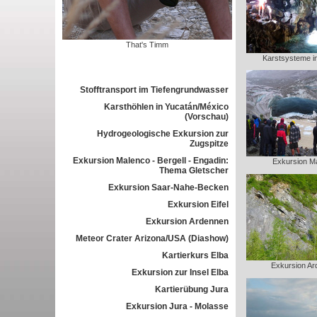
That's Timm
Karstsysteme i
Stofftransport im Tiefengrundwasser
Karsthöhlen in Yucatán/México
(Vorschau)
Hydrogeologische Exkursion zur
Zugspitze
Exkursion Malenco - Bergell - Engadin:
Exkursion M
Thema Gletscher
Exkursion Saar-Nahe-Becken
Exkursion Eifel
Exkursion Ardennen
Meteor Crater Arizona/USA (Diashow)
Kartierkurs Elba
Exkursion Ar
Exkursion zur Insel Elba
Kartierübung Jura
Exkursion Jura - Molasse