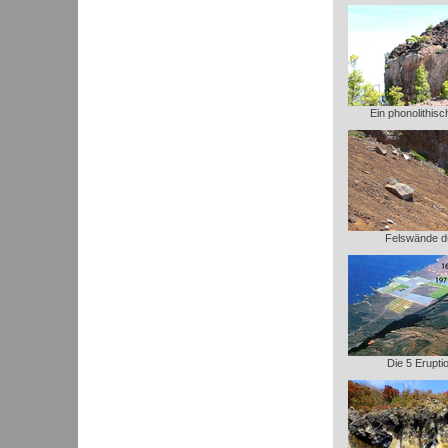
Ein phonolithis
Felswände d
Die 5 Erupt