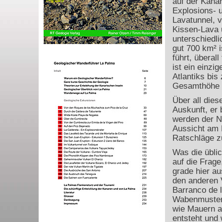
auf der Kanar
Explosions- 
Lavatunnel, 
Kissen-Lava u
unterschiedl
gut 700 km² 
führt, überal
ist ein einzi
Atlantiks bi
Gesamthöhe e
Über all dies
Auskunft, er
werden der N
Aussicht am 
Ratschläge z
Was die üblic
auf die Frage
grade hier a
den anderen V
Barranco de l
Wabenmuster
wie Mauern a
entsteht und