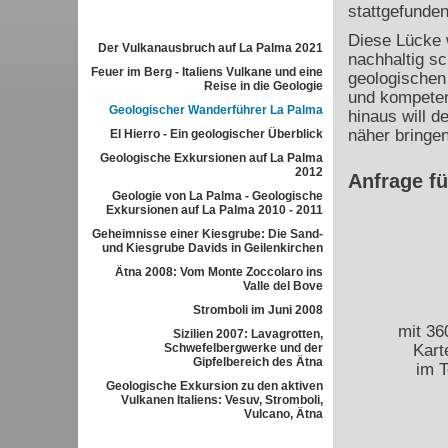
stattgefunde
Diese Lücke 
Der Vulkanausbruch auf La Palma 2021
nachhaltig sc
Feuer im Berg - Italiens Vulkane und eine
geologischen 
Reise in die Geologie
und kompeten
Geologischer Wanderführer La Palma
hinaus will d
näher bringen
El Hierro - Ein geologischer Überblick
Geologische Exkursionen auf La Palma
2012
Anfrage f
Geologie von La Palma - Geologische
Exkursionen auf La Palma 2010 - 2011
Geheimnisse einer Kiesgrube: Die Sand-
und Kiesgrube Davids in Geilenkirchen
Ätna 2008: Vom Monte Zoccolaro ins
Valle del Bove
Stromboli im Juni 2008
mit 36
Sizilien 2007: Lavagrotten,
Schwefelbergwerke und der
Kart
Gipfelbereich des Ätna
im T
Geologische Exkursion zu den aktiven
Vulkanen Italiens: Vesuv, Stromboli,
Vulcano, Ätna