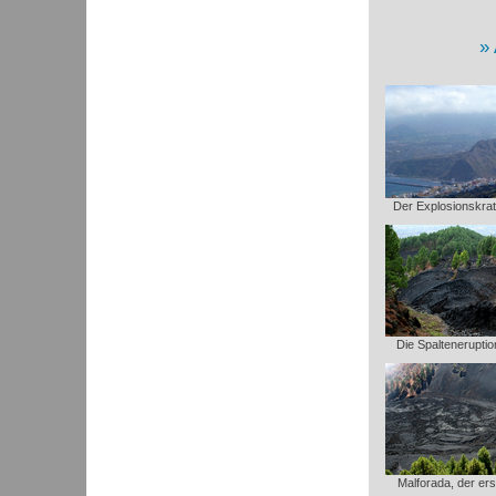
Der Explosionskrat
Die Spaltenerupti
Malforada, der er