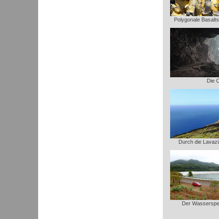
Polygonale Basalt
Die C
Durch die Lavaz
Der Wasserspei