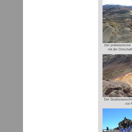
Der prähistorische
mit der Ortschaf
Der Straßenanschni
zur 