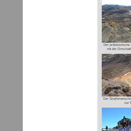
Der prähistorische
mit der Ortschaf
Der Straßenanschni
zur 