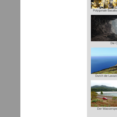
Polygonale Basalt
Die C
Durch die Lavaz
Der Wasserspei