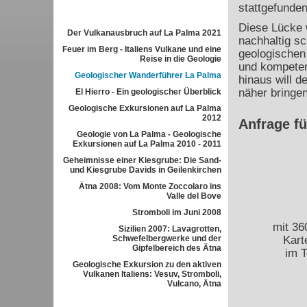
stattgefunde
Diese Lücke 
Der Vulkanausbruch auf La Palma 2021
nachhaltig sc
Feuer im Berg - Italiens Vulkane und eine
geologischen 
Reise in die Geologie
und kompeten
Geologischer Wanderführer La Palma
hinaus will d
näher bringen
El Hierro - Ein geologischer Überblick
Geologische Exkursionen auf La Palma
2012
Anfrage f
Geologie von La Palma - Geologische
Exkursionen auf La Palma 2010 - 2011
Geheimnisse einer Kiesgrube: Die Sand-
und Kiesgrube Davids in Geilenkirchen
Ätna 2008: Vom Monte Zoccolaro ins
Valle del Bove
Stromboli im Juni 2008
mit 36
Sizilien 2007: Lavagrotten,
Schwefelbergwerke und der
Kart
Gipfelbereich des Ätna
im T
Geologische Exkursion zu den aktiven
Vulkanen Italiens: Vesuv, Stromboli,
Vulcano, Ätna