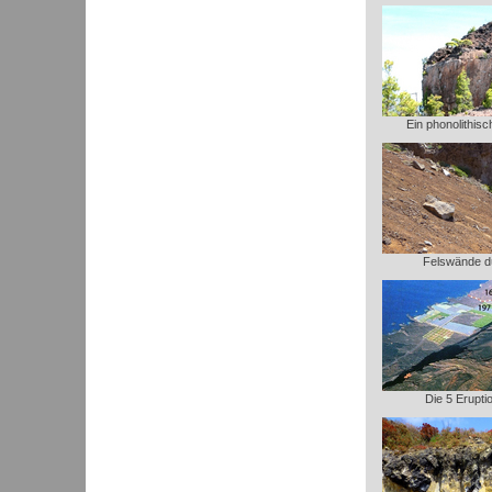
Ein phonolithis
Felswände d
Die 5 Erupt