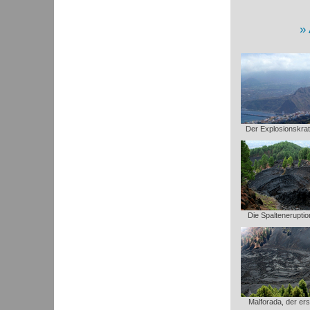
Der Explosionskrat
Die Spaltenerupti
Malforada, der er