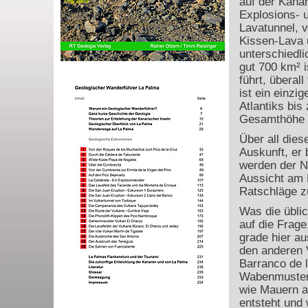
auf der Kanar
Explosions- 
Lavatunnel, 
Kissen-Lava u
unterschiedl
gut 700 km² 
führt, überal
ist ein einzi
Atlantiks bi
Gesamthöhe e
Über all dies
Auskunft, er
werden der N
Aussicht am 
Ratschläge z
Was die üblic
auf die Frage
grade hier a
den anderen V
Barranco de l
Wabenmuster
wie Mauern a
entsteht und