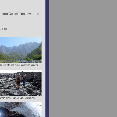
enden Geschäften erwerben:
rafía
buriente ist ein Erosionskrater
afeld des San Juan-Vulkans