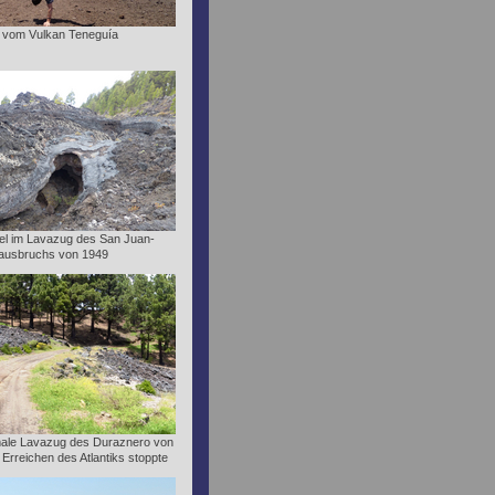
 vom Vulkan Teneguía
nel im Lavazug des San Juan-
nausbruchs von 1949
male Lavazug des Duraznero von
 Erreichen des Atlantiks stoppte