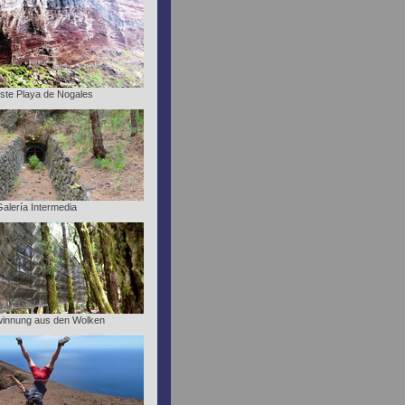
ste Playa de Nogales
Galería Intermedia
innung aus den Wolken