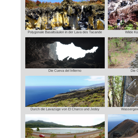
Polygonale Basaltsäulen in der Lava des Tacande
Wilde Kü
Die Cueva del Infierno
Die 
Durch die Lavazüge von El Charco und Jedey
Wassergew