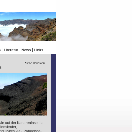
n
Literatur
News
Links
- Seite drucken -
8
wie auf der Kanareninsel La
ionskrater,
nd Dykes, Aa-, Pahoehoe-