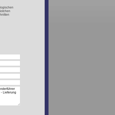
logischen
Kästchen
hnitten