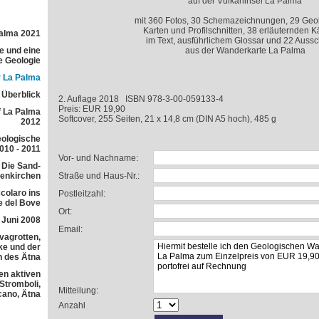
auf der Vulkaninsel La Palma
mit 360 Fotos, 30 Schemazeichnungen, 29 Geo
Karten und Profilschnitten, 38 erläuternden 
Palma 2021
im Text, ausführlichem Glossar und 22 Aussc
e und eine
aus der Wanderkarte La Palma
e Geologie
 La Palma
r Überblick
2. Auflage 2018 ISBN 978-3-00-059133-4
Preis: EUR 19,90
f La Palma
Softcover, 255 Seiten, 21 x 14,8 cm (DIN A5 hoch), 485 g
2012
eologische
010 - 2011
Vor- und Nachname:
 Die Sand-
lenkirchen
Straße und Haus-Nr.:
colaro ins
Postleitzahl:
e del Bove
Ort:
 Juni 2008
Email:
avagrotten,
e und der
h des Ätna
en aktiven
 Stromboli,
Mitteilung:
cano, Ätna
Anzahl