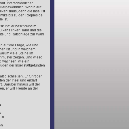
alt unterschiedlicher
ußergewöhnlich. Wohin auf
lkanismus, denn die Insel ist
antiks bis zu den Roques de
 ist.
skunft, er beschreibt im
lkans linker Hand und die
ute und Ratschläge zur Wahl
n auf die Frage, wie und
hen ist und in welchem
arum viele Steine im
enmuster zeigen. Und wieso
 wachsen, wie ein
üden der Insel stattgefunden
tig schließen. Er führt den
n der Insel und erklärt
. Darüber hinaus will der
n, er will Freude an der
a
a
018
en