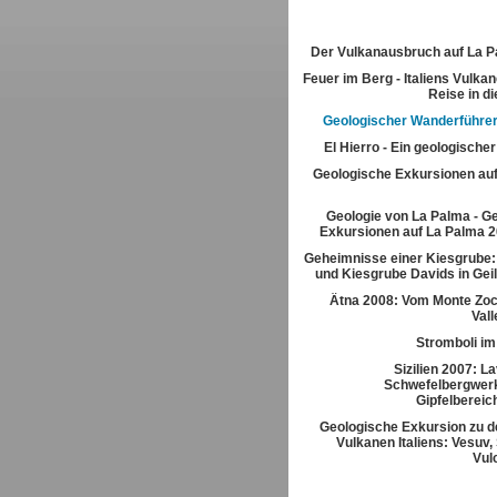
Der Vulkanausbruch auf La 
Feuer im Berg - Italiens Vulkan
Reise in di
Geologischer Wanderführer
El Hierro - Ein geologische
Geologische Exkursionen au
Geologie von La Palma - G
Exkursionen auf La Palma 2
Geheimnisse einer Kiesgrube:
und Kiesgrube Davids in Gei
Ätna 2008: Vom Monte Zoc
Vall
Stromboli im
Sizilien 2007: L
Schwefelbergwerk
Gipfelbereic
Geologische Exkursion zu d
Vulkanen Italiens: Vesuv,
Vul