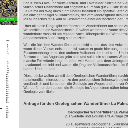
und Kissen-Lava und weite Aschen- und Lavafelder. Solch eine Vielf
vulkanischer Phänomene auf engstem Raum von gut 700 km² ist a
La Palma der Weg auch führt, überall fasziniert ein spektakulärer Vu
ein einziger riesiger Vulkankomplex, der vom Meeresgrund des Atl
los Muchachos mit 6.400 m Gesamthöhe einer der höchsten der Erde
Über all diese Dinge gibt ein "normaler" Wanderführer nur selten Au
Wesentlichen die Wanderstrecke. Erwähnt werden der Name des Vu
wunderbare Aussicht am Mirador. Auch Höhenprofile zur Wanderro
der passenden Ausrüstung sind nützlich.
Was die üblichen Wanderführer aber nicht bieten, das sind Antworte
wann dieser Vulkan entstanden ist, warum er grade hier ausgebroc
Zusammenhang er mit den anderen Vulkanen der Insel steht. Und w
Barranco de las Angustias grün sind und solch ein seltsames Wab
manche Felswände lang und dünn wie Mauern aus dem Untergrund
Lavatunnel entsteht und warum die jüngsten Vulkanausbrüche im S
haben. Und und und..
Diese Lücke wollen wir mit dem Geologischen Wanderführer nachhal
naturkundlich Interessierten zu den geologischen Sehenswürdigkeite
verständlich und kompetent die Geologie am Wegesrand und vor Ort
Wanderführer den Lesern die Geologie im Allgemeinen näher bringe
Geologie vermitteln.
Anfrage für den Geologischen Wanderführer La Palm
Geologischer Wanderführer La Palm
2. erweiterte und aktualisierte Auflage 2
20 ausgewählte geologische Exkursion