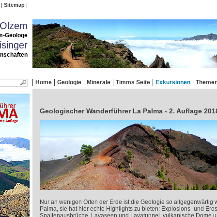
Sitemap
 Olzem
m-Geologe
singer
enschaften
Home
Geologie
Minerale
Timms Seite
Exkursionen
Theme
Geologischer Wanderführer La Palma - 2. Auflage 201
Nur an wenigen Orten der Erde ist die Geologie so allgegenwärtig 
Palma, sie hat hier echte Highlights zu bieten: Explosions- und Eros
Spaltenausbrüche, Lavaseen und Lavatunnel, vulkanische Dome u