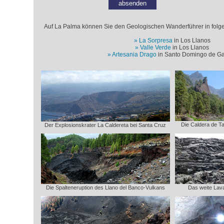
Auf La Palma können Sie den Geologischen Wanderführer in folg
La Sorpresa
in Los Llanos
Valle Verde
in Los Llanos
Artesania Drago
in Santo Domingo de Ga
Die Caldera de Ta
Der Explosionskrater La Caldereta bei Santa Cruz
Die Spalteneruption des Llano del Banco-Vulkans
Das weite Lav