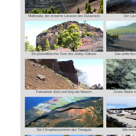
Malforada, der erstarrte Lavasee des Duraznero
Der Lav
Ein phonolithischer Dom des Jedey-Vulkans
Das weite Asch
Felswände dünn und lang wie Mauern
Grüne Steine 
Die 5 Eruptionszentren des Teneguía
Wie komm