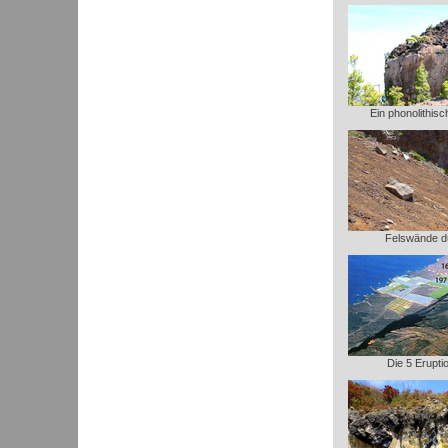
Ein phonolithis
Felswände d
Die 5 Erupt