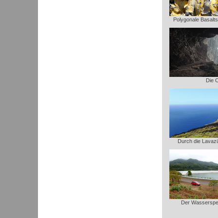
Polygonale Basalt
Die C
Durch die Lavaz
Der Wasserspei