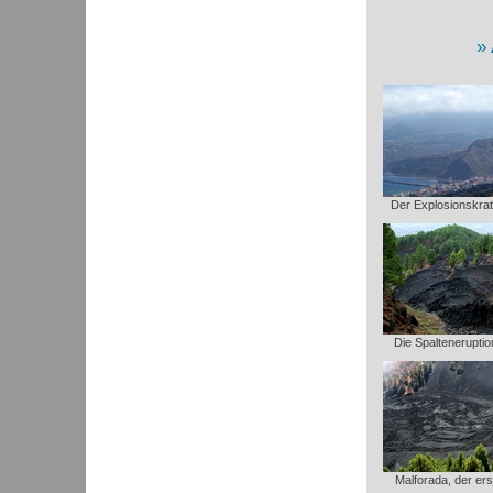
Der Explosionskrat
Die Spaltenerupti
Malforada, der er