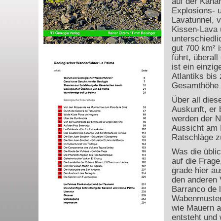
auf der Kanar
Explosions- 
Lavatunnel, 
Kissen-Lava u
unterschiedl
gut 700 km² 
führt, überal
ist ein einzi
Atlantiks bi
Gesamthöhe e
Über all dies
Auskunft, er
werden der N
Aussicht am 
Ratschläge z
Was die üblic
auf die Frage
grade hier a
den anderen V
Barranco de l
Wabenmuster
wie Mauern a
entsteht und