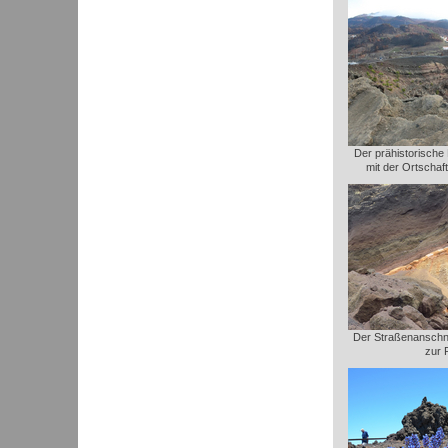
Der prähistorische
mit der Ortschaf
Der Straßenanschni
zur 