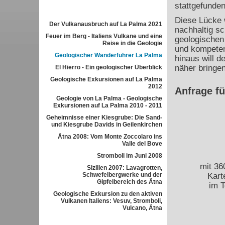
stattgefunde
Diese Lücke 
Der Vulkanausbruch auf La Palma 2021
nachhaltig sc
Feuer im Berg - Italiens Vulkane und eine
geologischen 
Reise in die Geologie
und kompeten
Geologischer Wanderführer La Palma
hinaus will d
näher bringen
El Hierro - Ein geologischer Überblick
Geologische Exkursionen auf La Palma
2012
Anfrage f
Geologie von La Palma - Geologische
Exkursionen auf La Palma 2010 - 2011
Geheimnisse einer Kiesgrube: Die Sand-
und Kiesgrube Davids in Geilenkirchen
Ätna 2008: Vom Monte Zoccolaro ins
Valle del Bove
Stromboli im Juni 2008
mit 36
Sizilien 2007: Lavagrotten,
Schwefelbergwerke und der
Kart
Gipfelbereich des Ätna
im T
Geologische Exkursion zu den aktiven
Vulkanen Italiens: Vesuv, Stromboli,
Vulcano, Ätna