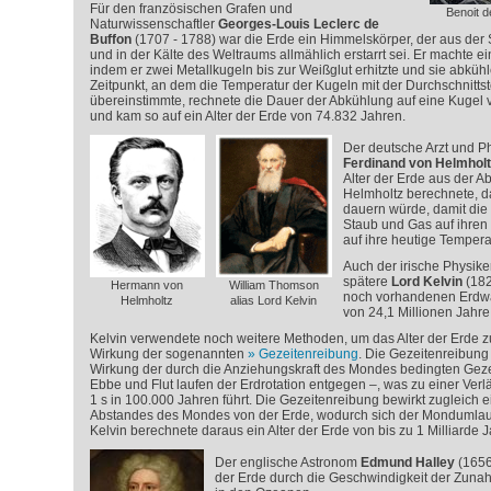
Für den französischen Grafen und
Benoit d
Naturwissenschaftler
Georges-Louis Leclerc de
Buffon
(1707 - 1788) war die Erde ein Himmelskörper, der aus de
und in der Kälte des Weltraums allmählich erstarrt sei. Er machte e
indem er zwei Metallkugeln bis zur Weißglut erhitzte und sie abkühle
Zeitpunkt, an dem die Temperatur der Kugeln mit der Durchschnitts
übereinstimmte, rechnete die Dauer der Abkühlung auf eine Kugel
und kam so auf ein Alter der Erde von 74.832 Jahren.
Der deutsche Arzt und 
Ferdinand von Helmholt
Alter der Erde aus der 
Helmholtz berechnete, d
dauern würde, damit die
Staub und Gas auf ihren
auf ihre heutige Tempera
Auch der irische Physike
spätere
Lord Kelvin
(182
Hermann von
William Thomson
noch vorhandenen Erdwär
Helmholtz
alias Lord Kelvin
von 24,1 Millionen Jahre
Kelvin verwendete noch weitere Methoden, um das Alter der Erde zu
Wirkung der sogenannten
Gezeitenreibung
. Die Gezeitenreibung
Wirkung der durch die Anziehungskraft des Mondes bedingten Gezeit
Ebbe und Flut laufen der Erdrotation entgegen –, was zu einer Ve
1 s in 100.000 Jahren führt. Die Gezeitenreibung bewirkt zugleich 
Abstandes des Mondes von der Erde, wodurch sich der Mondumlauf
Kelvin berechnete daraus ein Alter der Erde von bis zu 1 Milliarde 
Der englische Astronom
Edmund Halley
(1656-
der Erde durch die Geschwindigkeit der Zuna