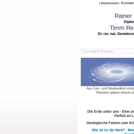
Impressum
Kontakt
Rainer
Diplo
Timm Rei
Dr. rer. nat. Geowiss
Aus Gas- und Staubwolken entst
Planeten (planet-wissen.d
Die Erde unter uns - Eine u
Vielfalt an
Geologische Fakten zum Kl
Wie alt ist die Welt? - M