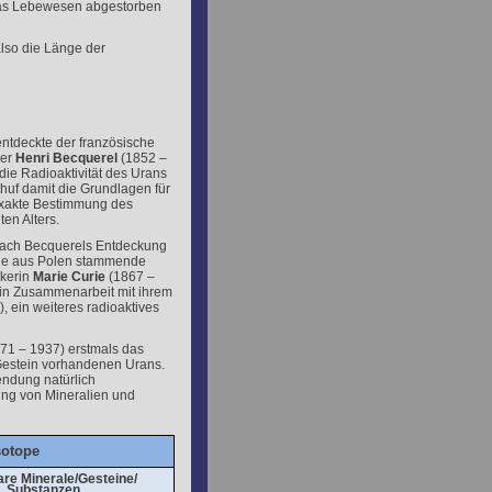
 das Lebewesen abgestorben
also die Länge der
ntdeckte der französische
ker
Henri Becquerel
(1852 –
die Radioaktivität des Urans
huf damit die Grundlagen für
xakte Bestimmung des
ten Alters.
ach Becquerels Entdeckung
ie aus Polen stammende
kerin
Marie Curie
(1867 –
in Zusammenarbeit mit ihrem
, ein weiteres radioaktives
71 – 1937) erstmals das
 Gestein vorhandenen Urans.
endung natürlich
ung von Mineralien und
sotope
are Minerale/Gesteine/
Substanzen