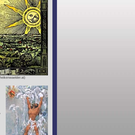
heikenwaelder.at)
d