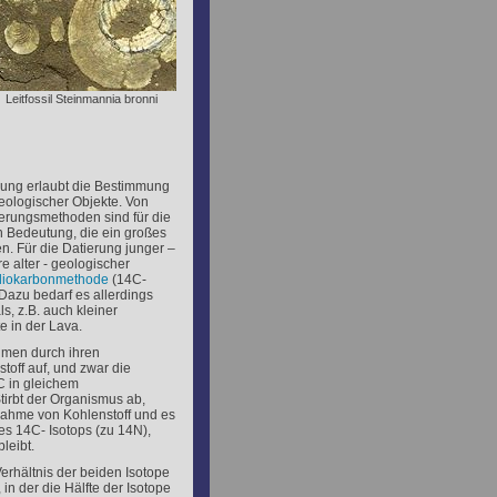
Leitfossil Steinmannia bronni
rung erlaubt die Bestimmung
eologischer Objekte. Von
ierungsmethoden sind für die
n Bedeutung, die ein großes
en. Für die Datierung junger –
e alter - geologischer
iokarbonmethode
(
14
C-
Dazu bedarf es allerdings
s, z.B. auch kleiner
e in der Lava.
men durch ihren
toff auf, und zwar die
C in gleichem
tirbt der Organismus ab,
nahme von Kohlenstoff und es
des
14
C- Isotops (zu 14N),
bleibt.
erhältnis der beiden Isotope
, in der die Hälfte der Isotope