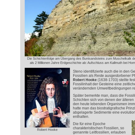
Die Schichtenfolge am Übergang des Buntsandsteins zum Muschelkalk d
als 2 Millionen Jahre Erdgeschichte ab: Aufschluss am Kallmuth bei Ho
Steno identifizierte auch die in den G
Fossilien als Reste ausgestorbener Pf
Robert Hooke
(1638-1703) stellte fe
Fossilinhalt der Gesteine eine zeitlich
verändernden Umweltbedingungen re
Später bemerkte man, dass die Fossil
Schichten sich von denen der älteren
den heute lebenden Organismen imme
hatte man das biostratigrafische Prinz
abgelagerte Sedimente eine evolution
enthalten.
Die für eine Epoche
charakteristischen Fossilien, so
Robert Hooke
genannte Leitfossilien, erlauben