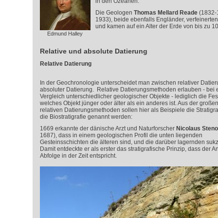
in den Ozeanen.
Die Geologen
Thomas Mellard Reade
(1832-
1933), beide ebenfalls Engländer, verfeinerte
und kamen auf ein Alter der Erde von bis zu 1
Edmund Halley
Relative und absolute Datierung
Relative Datierung
In der Geochronologie unterscheidet man zwischen relativer Datie
absoluter Datierung. Relative Datierungsmethoden erlauben - bei
Vergleich unterschiedlicher geologischer Objekte - lediglich die Fes
welches Objekt jünger oder älter als ein anderes ist. Aus der großen
relativen Datierungsmethoden sollen hier als Beispiele die Stratigra
die Biostratigrafie genannt werden:
1669 erkannte der dänische Arzt und Naturforscher
Nicolaus Steno
1687), dass in einem geologischen Profil die unten liegenden
Gesteinsschichten die älteren sind, und die darüber lagernden suk
Damit entdeckte er als erster das stratigrafische Prinzip, dass de
Abfolge in der Zeit entspricht.