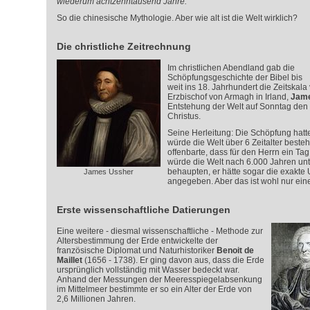
wiederum achtzehntausend Jahre.
So die chinesische Mythologie. Aber wie alt ist die Welt wirklich?
Die christliche Zeitrechnung
Im christlichen Abendland gab die
Schöpfungsgeschichte der Bibel bis
weit ins 18. Jahrhundert die Zeitskala 
Erzbischof von Armagh in Irland,
Jame
Entstehung der Welt auf Sonntag den 
Christus.
Seine Herleitung: Die Schöpfung hatt
würde die Welt über 6 Zeitalter besteh
offenbarte, dass für den Herrn ein Tag
würde die Welt nach 6.000 Jahren u
behaupten, er hätte sogar die exakte 
James Ussher
angegeben. Aber das ist wohl nur eine
Erste wissenschaftliche Datierungen
Eine weitere - diesmal wissenschaftliche - Methode zur
Altersbestimmung der Erde entwickelte der
französische Diplomat und Naturhistoriker
Benoit de
Maillet
(1656 - 1738). Er ging davon aus, dass die Erde
ursprünglich vollständig mit Wasser bedeckt war.
Anhand der Messungen der Meeresspiegelabsenkung
im Mittelmeer bestimmte er so ein Alter der Erde von
2,6 Millionen Jahren.