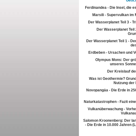
Geoch
Ferdinandea - Die Insel, die es
Marsili - Supervulkan im 
Der Wasserplanet Teil 3 - T
Der Wasserplanet Teil 2
Gru
Der Wasserplanet Teil 1 - Der
de
Erdbeben - Ursachen und V
Olympus Mons: Der grö
unseres Sonn
Der Kreislauf de
Was ist Geothermie? Grun
Nutzung der
Novopangäa - Die Erde in 250
Naturkatastrophen - Fazit eine
Vulkanüberwachung - Vorhe
Vulkana
Salomon Kroonenberg: Der la
- Die Erde in 10.000 Jahren (