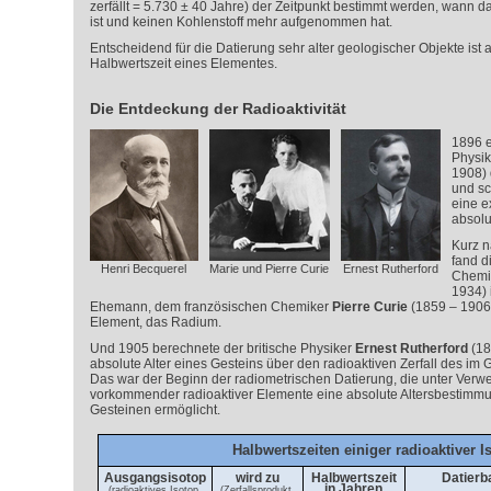
zerfällt = 5.730 ± 40 Jahre) der Zeitpunkt bestimmt werden, wann
ist und keinen Kohlenstoff mehr aufgenommen hat.
Entscheidend für die Datierung sehr alter geologischer Objekte ist 
Halbwertszeit eines Elementes.
Die Entdeckung der Radioaktivität
1896 e
Physi
1908) 
und sc
eine e
absolu
Kurz n
fand d
Henri Becquerel
Marie und Pierre Curie
Ernest Rutherford
Chemi
1934) 
Ehemann, dem französischen Chemiker
Pierre Curie
(1859 – 1906)
Element, das Radium.
Und 1905 berechnete der britische Physiker
Ernest Rutherford
(18
absolute Alter eines Gesteins über den radioaktiven Zerfall des im
Das war der Beginn der radiometrischen Datierung, die unter Verw
vorkommender radioaktiver Elemente eine absolute Altersbestimm
Gesteinen ermöglicht.
Halbwertszeiten einiger radioaktiver I
Ausgangsisotop
wird zu
Halbwertszeit
Datierb
in Jahren
(radioaktives Isotop,
(Zerfallsprodukt,