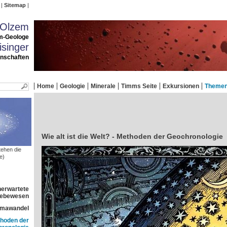
Sitemap
 Olzem
m-Geologe
singer
enschaften
Home
Geologie
Minerale
Timms Seite
Exkursionen
Theme
Wie alt ist die Welt? - Methoden der Geochronologie
ehen die
e)
nerwartete
 Lebewesen
imawandel
ethoden der