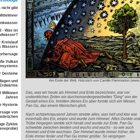
ronologie
 nicht gibt
Mittelmeer
rinkwasser
 - Was ist
ndwasser?
 Kreislauf
s Wassers
orhersage
ße Vulkan
ensystems
r Gesteine
Am Ende der Welt. Holzstich von Camille Flammarion (www.
dlagen und
 Erdwärme
Das, was wir heute als Himmel und Erde bezeichnen, war vor
 Millionen
undenklichen Zeiten ein durcheinandergewirbeltes "Ding" von der
Jahren
Gestalt eines Eis. Inmitten dieses Eis aber formte sich ein Wesen,
r Hysterie
Pan Gu, das einem Menschen glich.
rsage von
Nach achtzehntausend Jahren strebte alles, was hell und klar war
usbrüchen
innerhalb des Eis, empor und wurde zum Himmel. Alles Dunkle un
Trübe hingegen senkte sich herab und wurde zur Erde. Pan Gu
nge Zyklus
schwebte zwischen beiden und wuchs und wuchs - so wie auch
Leseprobe)
Himmel und Erde wuchsen. Der Himmel wurde immer höher, die
Erde immer fester und Pan Gu immer größer. So vergingen