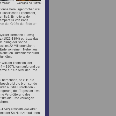
e Maillet
Georges de Buffon
r Sonne herausgebrochen war
in klassisches Experiment,
n ließ. Er notierte den
temperatur von Paris
 von der Größe der Erde um
Physiker Hermann Ludwig
z
(1821-1894) schätzte das
Abkühlung der Sonne.
ass es 22 Millionen Jahre
 Erde von einem Nebel aus
 aktuellen Durchmesser und
tur käme.
r William Thomson, der
4 – 1907), kam aufgrund der
me auf ein Alter der Erde
.
 berechnen, so z. B. die
 beschreibt die bremsende
en auf die Erdrotation -
rlängerung des Tages um etwa
eine Vergrößerung des
 um die Erde verlängert.
Jahren.
1742) ermittelte das Alter
hme der Salzkonzentrationen