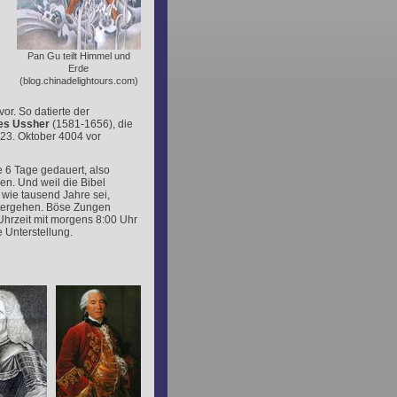
Pan Gu teilt Himmel und
Erde
(blog.chinadelightours.com)
vor. So datierte der
s Ussher
(1581-1656), die
23. Oktober 4004 vor
e 6 Tage gedauert, also
en. Und weil die Bibel
 wie tausend Jahre sei,
ntergehen. Böse Zungen
Uhrzeit mit morgens 8:00 Uhr
 Unterstellung.