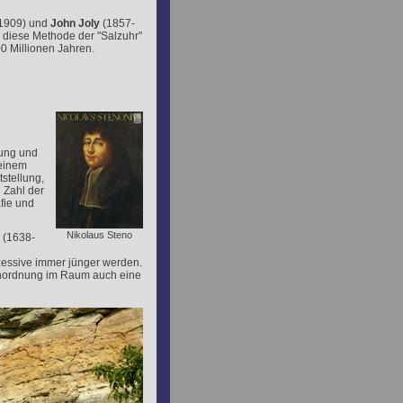
1909) und
John Joly
(1857-
n diese Methode der "Salzuhr"
00 Millionen Jahren.
rung und
 einem
tstellung,
 Zahl der
fie und
Nikolaus Steno
(1638-
zessive immer jünger werden.
r Anordnung im Raum auch eine