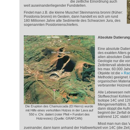
die zeitliche Einordnung auch
weit auseinanderliegender Fundstellen.
Findet man z.B. die kleine Muschel Steinmannia bronni (früher:
Posidonia bronni) im Gestein, dann handelt es sich um rund
180 Millionen Jahre alte Sedimente des Schwarzen Jura, des
sogenannten Posidonienschiefers.
Absolute Datierung
Eine absolute Datie
des exakten Alters g
allen absoluten Dat
Geologie nur die vo
Zeitintervall abdeck
bis max. 60.000 Jahr
Objekte ist die
Rad
Methode) geeignet. 
organischen Material
verbrannter Holzrest
Alle Lebewesen neh
Stoffwechsel Kohlens
Isotope
14
C und
12
Mengenverhältnis. S
Die Eruption des Chamuscada (El Hierro) wurde
dann stoppt die Auf
mit Hilfe eines verkohlten Holzes in der Lava auf
beginnt der Zerfall 
550 v. Chr. datiert (roter Pfeil = Fundort des
während
12
C stabil 
Holzrestes) (Quelle: GRAFCAN)
Misst man nun das V
zueinander, dann kann anhand der Halbwertszeit von
14
C (die Zeit