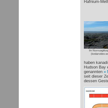
Hafnium-Meth
4,475
Im Nuvvuagittuq
(kedarvideo.w
haben kanadi
Hudson Bay e
genannten
seit dieser Z
dessen Geste