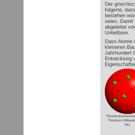
Der griechis
folgerte, das
bestehen würd
seien. Damit 
abgeleitet v
Unteilbare.
Dass Atome n
kleineren Ba
Jahrhundert 
Entwicklung v
Eigenschafte
"Rosinenkuchenmod
Thomson (Wikipedi
Ink)