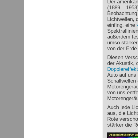
Der amerika
(1889 – 1953)
Beobachtung 
Lichtwellen, 
einfing, eine
Spektrallinien
außerdem fest
umso stärker 
von der Erde 
Diesen Versc
der Akustik, 
Dopplereffekt
Auto auf uns 
Schallwellen 
Motorengeräu
von uns entfe
Motorengeräus
Auch jede Lic
aus, die Lich
Rote verschob
stärker die R