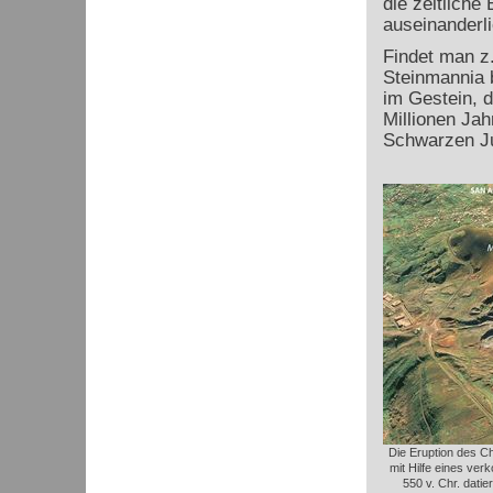
die zeitliche
auseinanderli
Findet man z.
Steinmannia b
im Gestein, 
Millionen Jah
Schwarzen Ju
Die Eruption des C
mit Hilfe eines ver
550 v. Chr. datier