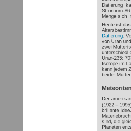
Datierung ka
Strontium-86 
Menge sich i
Heute ist da
Altersbestim
Datierung
. V
von Uran und
zwei Mutteri
unterschiedli
Uran-235: 703
Isotope im La
kann jedem Z
beider Mutte
Meteoriten
Der amerika
(1922 – 1995)
brillante Ide
Materiebruc
sind, die gle
Planeten ent