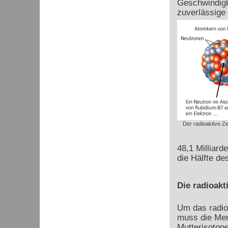
Geschwindigke
zuverlässige
Der radioaktive Ze
48,1 Milliard
die Hälfte de
Die radioakt
Um das radio
muss die Men
Mutterisotope