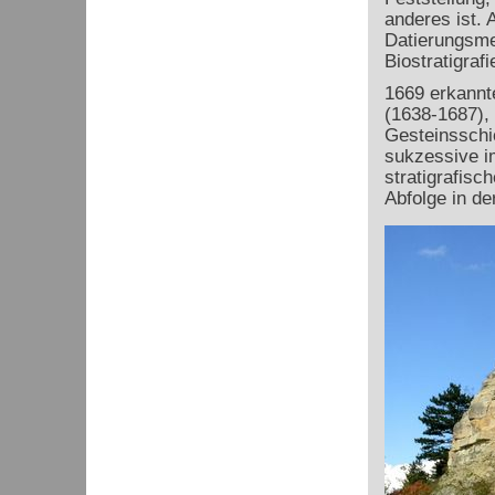
anderes ist. 
Datierungsmet
Biostratigraf
1669 erkannt
(1638-1687), 
Gesteinsschic
sukzessive i
stratigrafis
Abfolge in der