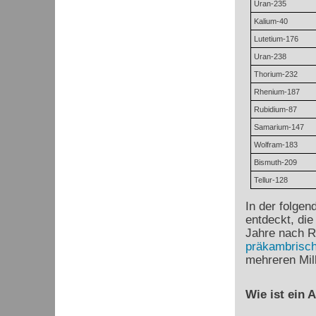
Uran-235
Kalium-40
Lutetium-176
Uran-238
Thorium-232
Rhenium-187
Rubidium-87
Samarium-147
Wolfram-183
Bismuth-209
Tellur-128
In der folgen
entdeckt, di
Jahre nach R
präkambrisch
mehreren Mil
Wie ist ein 