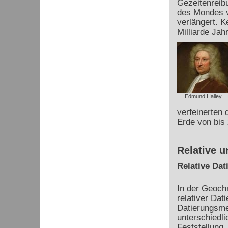
Gezeitenreib
des Mondes v
verlängert. K
Milliarde Jah
Edmund Halley
verfeinerten 
Erde von bis 
Relative u
Relative Dat
In der Geoch
relativer Dat
Datierungsme
unterschiedli
Feststellung,