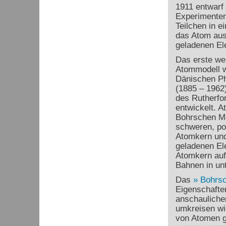
1911 entwarf 
Experimenten
Teilchen in e
das Atom aus
geladenen Ele
Das erste we
Atommodell 
Dänischen P
(1885 – 1962
des Rutherfo
entwickelt. 
Bohrschen Mo
schweren, po
Atomkern und 
geladenen El
Atomkern auf
Bahnen in un
Das
Bohrsc
Eigenschaften
anschauliche
umkreisen wie
von Atomen g