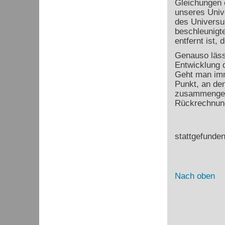
Gleichungen e
unseres Univ
des Universum
beschleunigte
entfernt ist, 
Genauso lässt
Entwicklung 
Geht man imm
Punkt, an de
zusammengepr
Rückrechnung
13,8 
stattgefunde
Nach oben