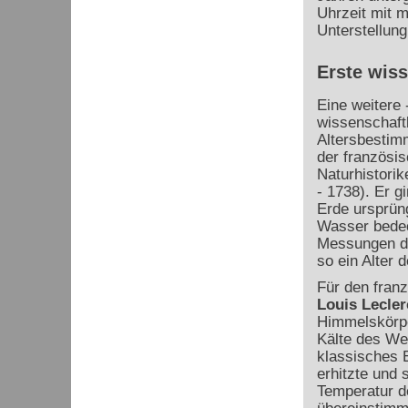
Uhrzeit mit m
Unterstellung
Erste wiss
Eine weitere 
wissenschaft
Altersbestim
der französi
Naturhistori
- 1738). Er g
Erde ursprüng
Wasser bedec
Messungen de
so ein Alter 
Für den fran
Louis Lecler
Himmelskörpe
Kälte des Wel
klassisches 
erhitzte und 
Temperatur d