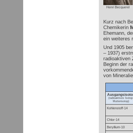
Henri Becquerel
Kurz nach Be
Chemikerin
M
Ehemann, de
ein weiteres
Und 1905 ber
– 1937) erstm
radioaktiven
Beginn der ra
vorkommender
von Minerali
Ausgangsisoto
(radioaktives Isotop
Mutterisotop)
Kohlenstoff-14
Chlor-14
Beryllium-10