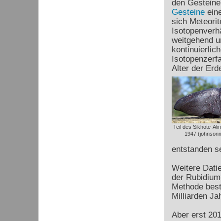
den Gesteine
Gesteine
eine
sich Meteorit
Isotopenverh
weitgehend u
kontinuierlic
Isotopenzerfa
Alter der Erd
Teil des Sikhote-Ali
1947 (johnsonm
entstanden s
Weitere Datie
der Rubidium
Methode bestä
Milliarden Ja
Aber erst 201