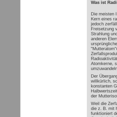
Was ist Radi
Die meisten I
Kern eines ra
jedoch zerfäl
Freisetzung v
Strahlung un
anderen Elem
ursprünglich
"Mutteratom"
Zerfallsprodu
Radioaktivitä
Atomkerne, s
umzuwandeln 
Der Übergang
willkürlich, 
konstanten G
Halbwertszeit 
der Mutteriso
Weil die Zerf
die z. B. mi
funktioniert 