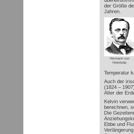
übereinstimm
der Größe de
Jahren.
Hermann von
Helmholtz
Temperatur 
Auch der iri
(1824 – 1907
Alter der Erd
Kelvin verwe
berechnen, s
Die Gezeiten
Anziehungskr
Ebbe und Flut
Verlängerung 