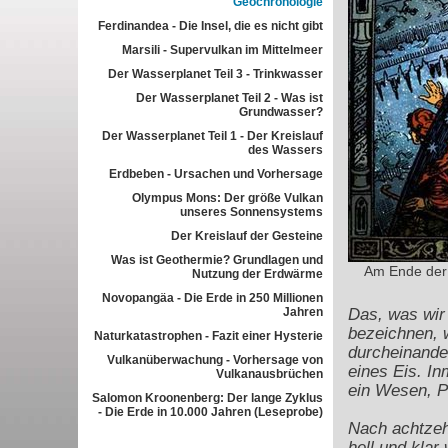
Geochronologie
Ferdinandea - Die Insel, die es nicht gibt
Marsili - Supervulkan im Mittelmeer
Der Wasserplanet Teil 3 - Trinkwasser
Der Wasserplanet Teil 2 - Was ist
Grundwasser?
Der Wasserplanet Teil 1 - Der Kreislauf
des Wassers
Erdbeben - Ursachen und Vorhersage
Olympus Mons: Der größe Vulkan
unseres Sonnensystems
Der Kreislauf der Gesteine
Was ist Geothermie? Grundlagen und
Am Ende der 
Nutzung der Erdwärme
Novopangäa - Die Erde in 250 Millionen
Jahren
Das, was wir
bezeichnen, w
Naturkatastrophen - Fazit einer Hysterie
durcheinander
Vulkanüberwachung - Vorhersage von
eines Eis. In
Vulkanausbrüchen
ein Wesen, P
Salomon Kroonenberg: Der lange Zyklus
- Die Erde in 10.000 Jahren (Leseprobe)
Nach achtzeh
hell und klar