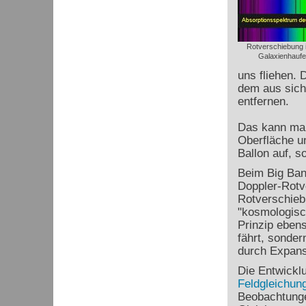
Rotverschiebung 
Galaxienhaufen
uns fliehen. 
dem aus sich 
entfernen.
Das kann man 
Oberfläche un
Ballon auf, s
Beim Big Bang
Doppler-Rotv
Rotverschiebu
"kosmologisch
Prinzip ebens
fährt, sonder
durch Expans
Die Entwickl
Feldgleichun
Beobachtunge