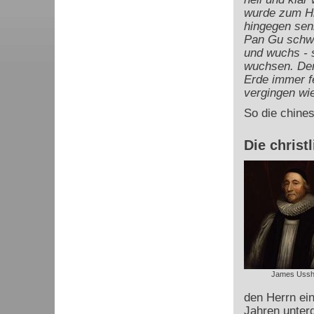
wurde zum Hi
hingegen sen
Pan Gu schw
und wuchs - 
wuchsen. Der
Erde immer f
vergingen wi
So die chines
Die christ
James Ussh
den Herrn ein
Jahren unter