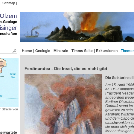
Sitemap
 Olzem
m-Geologe
singer
enschaften
Home
Geologie
Minerale
Timms Seite
Exkursionen
Theme
Ferdinandea - Die Insel, die es nicht gibt
Die Geisterinsel
Am 15. April 1986,
an. US-Kampfjets
Präsident Reagan 
angeordnet wegen
Berliner Diskothe
Gaddafi stand im 
er Straße von
gewesen zu sein.
Aardvark zwisch
und dem Capo Gra
einschwenkten zum
sie unter sich g
Meer aufsteigen. 
nerwartete