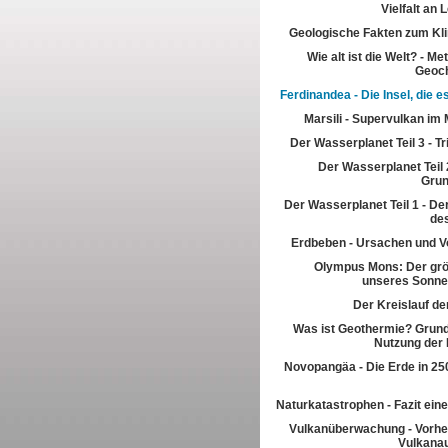
Vielfalt an
Geologische Fakten zum Kl
Wie alt ist die Welt? - M
Geoch
Ferdinandea - Die Insel, die es
Marsili - Supervulkan im 
Der Wasserplanet Teil 3 - T
Der Wasserplanet Teil 2
Gru
Der Wasserplanet Teil 1 - Der
de
Erdbeben - Ursachen und V
Olympus Mons: Der grö
unseres Sonn
Der Kreislauf de
Was ist Geothermie? Grun
Nutzung der
Novopangäa - Die Erde in 250
Naturkatastrophen - Fazit eine
Vulkanüberwachung - Vorhe
Vulkana