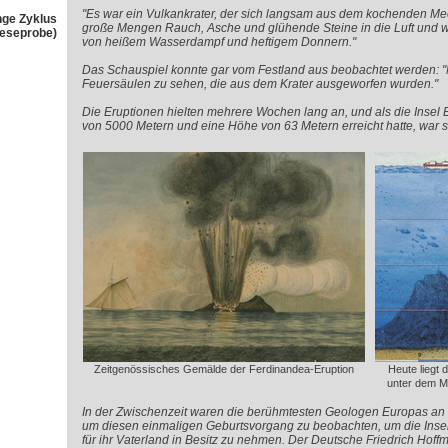
"Es war ein Vulkankrater, der sich langsam aus dem kochenden Mee
nge Zyklus
große Mengen Rauch, Asche und glühende Steine in die Luft und wu
Leseprobe)
von heißem Wasserdampf und heftigem Donnern."
Das Schauspiel konnte gar vom Festland aus beobachtet werden: "
Feuersäulen zu sehen, die aus dem Krater ausgeworfen wurden."
Die Eruptionen hielten mehrere Wochen lang an, und als die Inse
von 5000 Metern und eine Höhe von 63 Metern erreicht hatte, war sie
Zeitgenössisches Gemälde der Ferdinandea-Eruption
Heute liegt 
unter dem Me
In der Zwischenzeit waren die berühmtesten Geologen Europas an O
um diesen einmaligen Geburtsvorgang zu beobachten, um die Insel 
für ihr Vaterland in Besitz zu nehmen. Der Deutsche Friedrich Hoff