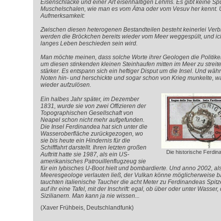
Eisenschlacke und einer Art eisenhaltigen Lehms. Es gibt keine Sp
Muschelschalen, wie man es vom Ätna oder vom Vesuv her kennt. U
Aufmerksamkeit:
Zwischen diesen heterogenen Bestandteilen besteht keinerlei Ver
werden die Bröckchen bereits wieder vom Meer weggespült, und ich
langes Leben beschieden sein wird.
Man möchte meinen, dass solche Worte ihrer Geologen die Politike
um diesen stinkenden kleinen Steinhaufen mitten im Meer zu streit
stärker. Es entspann sich ein heftiger Disput um die Insel. Und währ
Noten hin- und herschickte und sogar schon von Krieg munkelte, war
wieder aufzulösen.
Ein halbes Jahr später, im Dezember
1831, wurde sie von zwei Offizieren der
Topographischen Gesellschaft von
Neapel schon nicht mehr aufgefunden.
Die Insel Ferdinandea hat sich unter die
Wasseroberfläche zurückgezogen, wo
sie bis heute ein Hindernis für die
Schifffahrt darstellt. Ihren letzten großen
Die historische Ferdin
Auftritt hatte sie 1987, als ein US-
amerikanisches Patrouillenflugzeug sie
für ein lybisches U-Boot hielt und bombardierte. Und anno 2002, als 
Meeresgeologe verlauten ließ, der Vulkan könne möglicherweise ba
tauchten italienische Taucher die acht Meter zu Ferdinandeas Spitze
auf ihr eine Tafel, mit der Inschrift: egal, ob über oder unter Wasser
Sizilianern. Man kann ja nie wissen...
(Xaver Frühbeis, Deutschlandfunk)