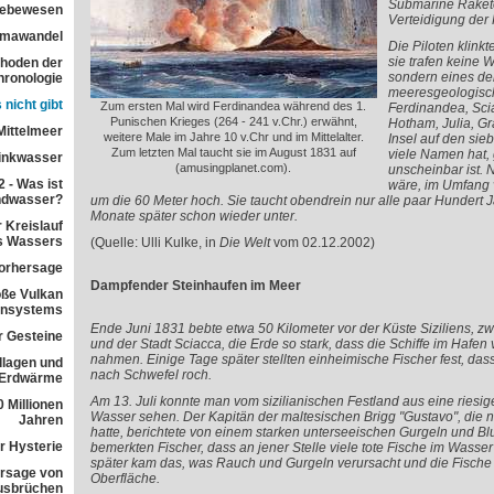
Submarine Raket
 Lebewesen
Verteidigung der
imawandel
Die Piloten klin
sie trafen keine 
ethoden der
sondern eines de
ronologie
meeresgeologisc
 nicht gibt
Zum ersten Mal wird Ferdinandea während des 1.
Ferdinandea, Scia
Punischen Krieges (264 - 241 v.Chr.) erwähnt,
Hotham, Julia, Gr
Mittelmeer
weitere Male im Jahre 10 v.Chr und im Mittelalter.
Insel auf den sie
Zum letzten Mal taucht sie im August 1831 auf
viele Namen hat, 
rinkwasser
(amusingplanet.com).
unscheinbar ist. N
 - Was ist
wäre, im Umfang v
ndwasser?
um die 60 Meter hoch. Sie taucht obendrein nur alle paar Hundert 
Monate später schon wieder unter.
 Kreislauf
s Wassers
(Quelle: Ulli Kulke, in
Die Welt
vom 02.12.2002)
orhersage
Dampfender Steinhaufen im Meer
ße Vulkan
ensystems
Ende Juni 1831 bebte etwa 50 Kilometer vor der Küste Siziliens, zwi
r Gesteine
und der Stadt Sciacca, die Erde so stark, dass die Schiffe im Hafe
nahmen. Einige Tage später stellten einheimische Fischer fest, da
dlagen und
nach Schwefel roch.
 Erdwärme
Am 13. Juli konnte man vom sizilianischen Festland aus eine ries
 Millionen
Wasser sehen. Der Kapitän der maltesischen Brigg "Gustavo", die n
Jahren
hatte, berichtete von einem starken unterseeischen Gurgeln und Bl
r Hysterie
bemerkten Fischer, dass an jener Stelle viele tote Fische im Wasser
später kam das, was Rauch und Gurgeln verursacht und die Fische g
rsage von
Oberfläche.
usbrüchen