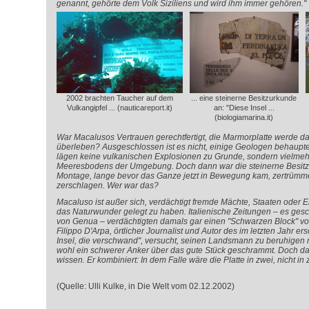
genannt, gehörte dem Volk Siziliens und wird ihm immer gehören."
2002 brachten Taucher auf dem
... eine steinerne Besitzurkunde
Vulkangipfel ... (nauticareport.it)
an: "Diese Insel ...
(biologiamarina.it)
War Macalusos Vertrauen gerechtfertigt, die Marmorplatte werde da
überleben? Ausgeschlossen ist es nicht, einige Geologen behaupt
lägen keine vulkanischen Explosionen zu Grunde, sondern vielmeh
Meeresbodens der Umgebung. Doch dann war die steinerne Besitze
Montage, lange bevor das Ganze jetzt in Bewegung kam, zertrümmer
zerschlagen. Wer war das?
Macaluso ist außer sich, verdächtigt fremde Mächte, Staaten oder 
das Naturwunder gelegt zu haben. Italienische Zeitungen – es ges
von Genua – verdächtigten damals gar einen "Schwarzen Block" vo
Filippo D'Arpa, örtlicher Journalist und Autor des im letzten Jahr 
Insel, die verschwand", versucht, seinen Landsmann zu beruhigen 
wohl ein schwerer Anker über das gute Stück geschrammt. Doch da
wissen. Er kombiniert: In dem Falle wäre die Platte in zwei, nicht in
(Quelle: Ulli Kulke, in Die Welt vom 02.12.2002)