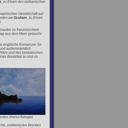
a
, zu Ehren des sizilianischen
raphischen Gesellschaft auf
nnten sie
Graham
, zu Ehren
.
nhaufen zu französischem
litag aus dem Meer getaucht
der englische Romancier Sir
 und außerordentlich
 Hitze und des bestialischen
ines Breakfast zu sich zu
nandea (Marisa Battaglia)
che, zerkleinerten Brocken