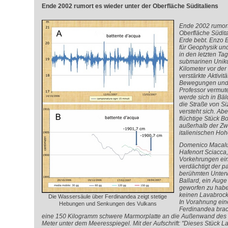
Ende 2002 rumort es wieder unter der Oberfläche Süditaliens
Ende 2002 rumort
Oberfläche Südita
Erde bebt. Enzo B
für Geophysik un
in den letzten T
submarinen Uniku
Kilometer vor der 
verstärkte Aktivi
Bewegungen und 
Professor vermut
werde sich in Bäl
die Straße von Siz
versteht sich. Ab
flüchtige Stück 
außerhalb der Zw
italienischen Hohe
Domenico Macalus
Hafenort Sciacca,
Vorkehrungen einge
verdächtigt der p
berühmten Unter
Ballard, ein Aug
geworfen zu habe
keinen Lavabrock
Die Wassersäule über Ferdinandea zeigt stetige
In Vorahnung ein
Hebungen und Senkungen des Vulkans
Ferdinandea brac
eine 150 Kilogramm schwere Marmorplatte an die Außenwand des 
Meter unter dem Meeresspiegel. Mit der Aufschrift: "Dieses Stück L