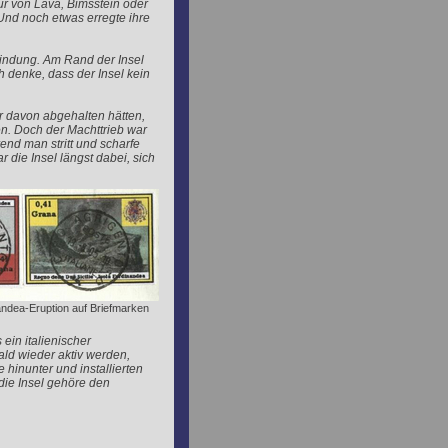
ur von Lava, Bimsstein oder
nd noch etwas erregte ihre
bindung. Am Rand der Insel
 denke, dass der Insel kein
r davon abgehalten hätten,
en. Doch der Machttrieb war
end man stritt und scharfe
 die Insel längst dabei, sich
andea-Eruption auf Briefmarken
ein italienischer
ld wieder aktiv werden,
 hinunter und installierten
, die Insel gehöre den