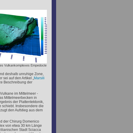
des Vulkankomplexes Empedocle
 und deshalb unruhige Zone,
 sei auf den Artikel „
Marsili
urze Beschreibung der
Vulkane im Mittelmeer -
as Mittelmeerbecken in
ebnis der Plattentektonik,
e schiebt. Insbesondere die
zugt den Aufstieg aus dem
nd der Chirurg Domenico
plex von etwa 30 km Länge
ilianischen Stadt Sciacca