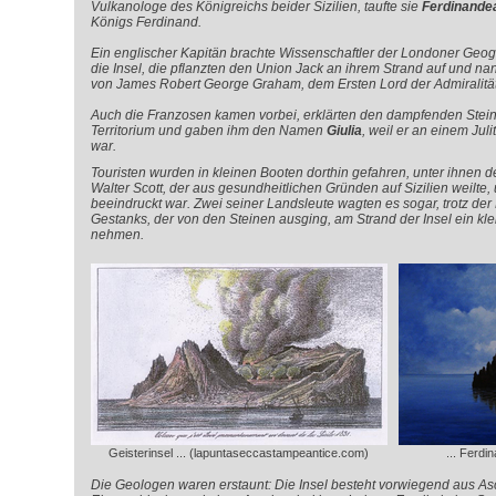
Vulkanologe des Königreichs beider Sizilien, taufte sie
Ferdinande
Königs Ferdinand.
Ein englischer Kapitän brachte Wissenschaftler der Londoner Geog
die Insel, die pflanzten den Union Jack an ihrem Strand auf und na
von James Robert George Graham, dem Ersten Lord der Admiralität
Auch die Franzosen kamen vorbei, erklärten den dampfenden Stei
Territorium und gaben ihm den Namen
Giulia
, weil er an einem Ju
war.
Touristen wurden in kleinen Booten dorthin gefahren, unter ihnen 
Walter Scott, der aus gesundheitlichen Gründen auf Sizilien weilte,
beeindruckt war. Zwei seiner Landsleute wagten es sogar, trotz der
Gestanks, der von den Steinen ausging, am Strand der Insel ein kle
nehmen.
Geisterinsel ... (lapuntaseccastampeantice.com)
... Ferdi
Die Geologen waren erstaunt: Die Insel besteht vorwiegend aus As