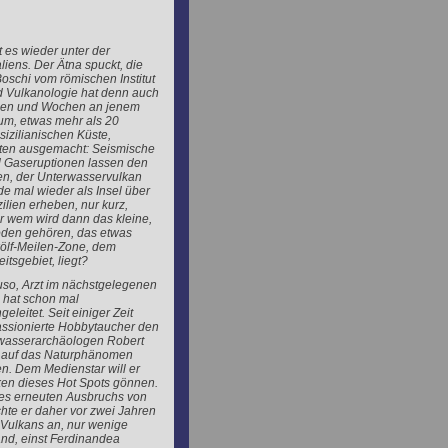
 es wieder unter der
liens. Der Ätna spuckt, die
oschi vom römischen Institut
d Vulkanologie hat denn auch
agen und Wochen an jenem
m, etwas mehr als 20
sizilianischen Küste,
täten ausgemacht: Seismische
Gaseruptionen lassen den
en, der Unterwasservulkan
de mal wieder als Insel über
ilien erheben, nur kurz,
er wem wird dann das kleine,
Boden gehören, das etwas
ölf-Meilen-Zone, dem
itsgebiet, liegt?
o, Arzt im nächstgelegenen
 hat schon mal
leitet. Seit einiger Zeit
assionierte Hobbytaucher den
wasserarchäologen Robert
e auf das Naturphänomen
n. Dem Medienstar will er
en dieses Hot Spots gönnen.
es erneuten Ausbruchs von
hte er daher vor zwei Jahren
Vulkans an, nur wenige
and, einst Ferdinandea