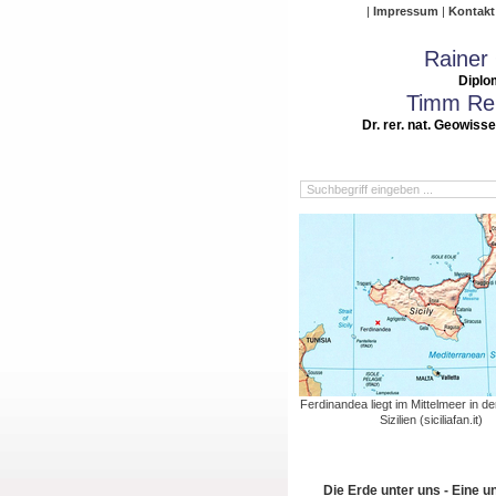
Impressum
Kontakt
Rainer
Diplo
Timm Rei
Dr. rer. nat. Geowiss
Ferdinandea liegt im Mittelmeer in d
Sizilien (siciliafan.it)
Die Erde unter uns - Eine u