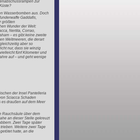
enabschussrampen zur
 Küste?
kten Wasserbomben aus. Doch
Wunderwaffe Gaddafis,
r größten
hen Wunder der Welt:
cca, Nertita, Corrao,
aham – es gibt keine zweite
ben Weltmeeren, die derart
gleichzeitig aber so
icht nur, dass sie winzig
ielleicht fünf Kilometer und
Jahre auf – und geht wenige
schen der Insel Pantelleria
n von Sciacca Schaden
ss es draußen auf dem Meer
ige Rauchsäule über dem
ahe an dieser Stelle gekreuzt
ubbern. Zwei Tage später
 trieben. Weitere zwei Tage
etötet hatte, an die