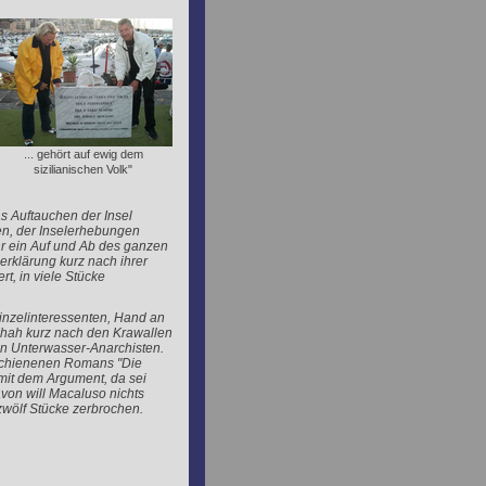
... gehört auf ewig dem
sizilianischen Volk"
s Auftauchen der Insel
en, der Inselerhebungen
r ein Auf und Ab des ganzen
rklärung kurz nach ihrer
t, in viele Stücke
Einzelinteressenten, Hand an
chah kurz nach den Krawallen
n Unterwasser-Anarchisten.
erschienenen Romans "Die
mit dem Argument, da sei
von will Macaluso nichts
 zwölf Stücke zerbrochen.