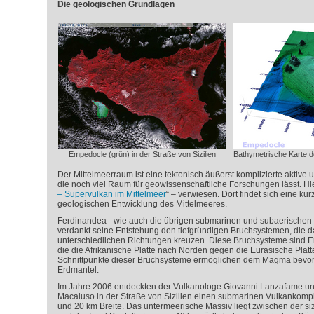
Die geologischen Grundlagen
Empedocle (grün) in der Straße von Sizilien
Bathymetrische Karte 
Der Mittelmeerraum ist eine tektonisch äußerst komplizierte aktive
die noch viel Raum für geowissenschaftliche Forschungen lässt. Hier
– Supervulkan im Mittelmeer
“ – verwiesen. Dort findet sich eine k
geologischen Entwicklung des Mittelmeeres.
Ferdinandea - wie auch die übrigen submarinen und subaerischen 
verdankt seine Entstehung den tiefgründigen Bruchsystemen, die d
unterschiedlichen Richtungen kreuzen. Diese Bruchsysteme sind Erg
die die Afrikanische Platte nach Norden gegen die Eurasische Platt
Schnittpunkte dieser Bruchsysteme ermöglichen dem Magma bevor
Erdmantel.
Im Jahre 2006 entdeckten der Vulkanologe Giovanni Lanzafame u
Macaluso in der Straße von Sizilien einen submarinen Vulkankom
und 20 km Breite. Das untermeerische Massiv liegt zwischen der siz