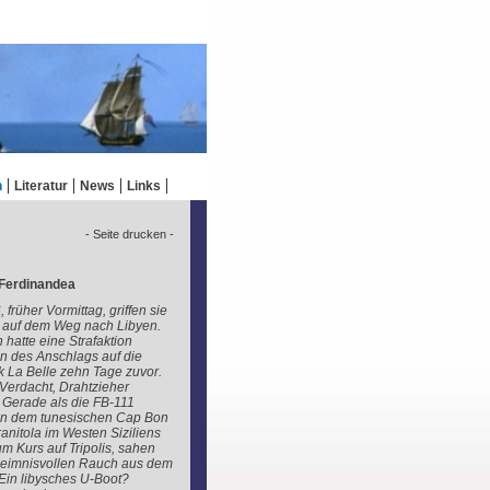
n
Literatur
News
Links
- Seite drucken -
 Ferdinandea
 früher Vormittag, griffen sie
 auf dem Weg nach Libyen.
hatte eine Strafaktion
 des Anschlags auf die
k La Belle zehn Tage zuvor.
Verdacht, Drahtzieher
 Gerade als die FB-111
en dem tunesischen Cap Bon
nitola im Westen Siziliens
 Kurs auf Tripolis, sahen
eheimnisvollen Rauch aus dem
Ein libysches U-Boot?