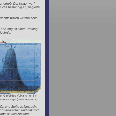
r erhob. Der Krater warf
chs beständig an, begleitet
Nachts waren weithin helle
l Ende August einen Umfang
 fertig.
der Gipfel des Vulkans nur 8 m
eresspiegel (nauticareport.it)
rt und Stelle aufgetaucht,
zu erforschen und natürlich
mann, seines Zeichens