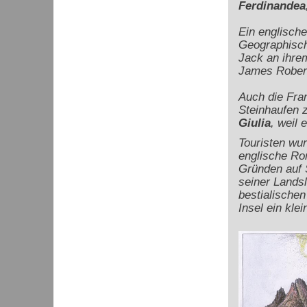
Ferdinandea
Ein englisch
Geographische
Jack an ihre
James Robert
Auch die Fra
Steinhaufen 
Giulia
, weil 
Touristen wur
englische Rom
Gründen auf S
seiner Landsl
bestialische
Insel ein kle