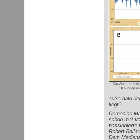
Die Wassersäule ü
Hebungen un
außerhalb der
liegt?
Domenico Mac
schon mal Vor
passionierte
Robert Balla
Dem Medienst