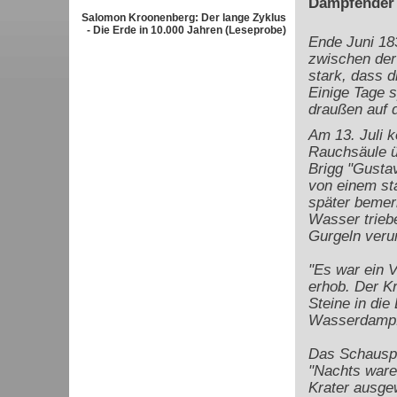
Dampfender 
Salomon Kroonenberg: Der lange Zyklus
- Die Erde in 10.000 Jahren (Leseprobe)
Ende Juni 183
zwischen der 
stark, dass 
Einige Tage s
draußen auf 
Am 13. Juli k
Rauchsäule ü
Brigg "Gustav
von einem st
später bemerk
Wasser trieb
Gurgeln verur
"Es war ein 
erhob. Der K
Steine in die
Wasserdampf 
Das Schauspi
"Nachts ware
Krater ausge