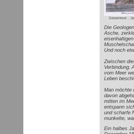
Geisterinsel ...
Die Geologen
Asche, zerkl
eisenhaltige
Muschelschal
Und noch etw
Zwischen dies
Verbindung. 
vom Meer weg
Leben beschi
Man möchte m
davon abgeha
mitten im Mee
entspann sich
und scharfe 
munkelte, war
Ein halbes Ja