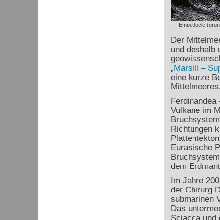
Empedocle (grün) 
Der Mittelmee
und deshalb 
geowissenscha
„
Marsili – Su
eine kurze B
Mittelmeeres
Ferdinandea 
Vulkane im Mi
Bruchsysteme
Richtungen k
Plattentekton
Eurasische Pl
Bruchsysteme
dem Erdmant
Im Jahre 200
der Chirurg D
submarinen V
Das untermeer
Sciacca und d