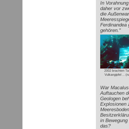
In Vorahnung
daher vor zw
die Außenwan
Meeresspiegel
Ferdinandea 
gehören."
2002 brachten Ta
Vulkangipfel ... (n
War Macaluso
Auftauchen de
Geologen beh
Explosionen 
Meeresbodens
Besitzerkläru
in Bewegung 
das?