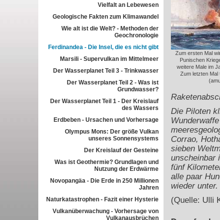
Vielfalt an Lebewesen
Geologische Fakten zum Klimawandel
Wie alt ist die Welt? - Methoden der
Geochronologie
Ferdinandea - Die Insel, die es nicht gibt
Zum ersten Mal wi
Marsili - Supervulkan im Mittelmeer
Punischen Kriege
weitere Male im Ja
Der Wasserplanet Teil 3 - Trinkwasser
Zum letzten Mal 
(amu
Der Wasserplanet Teil 2 - Was ist
Grundwasser?
Raketenabsch
Der Wasserplanet Teil 1 - Der Kreislauf
des Wassers
Die Piloten 
Wunderwaffe 
Erdbeben - Ursachen und Vorhersage
meeresgeolog
Olympus Mons: Der größe Vulkan
Corrao, Hotha
unseres Sonnensystems
sieben Weltme
Der Kreislauf der Gesteine
unscheinbar i
Was ist Geothermie? Grundlagen und
fünf Kilomete
Nutzung der Erdwärme
alle paar Hu
Novopangäa - Die Erde in 250 Millionen
wieder unter.
Jahren
(Quelle: Ulli 
Naturkatastrophen - Fazit einer Hysterie
Vulkanüberwachung - Vorhersage von
Vulkanausbrüchen