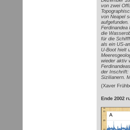
Dezember 183
von zwei Offi
Topographisc
von Neapel s
aufgefunden. 
Ferdinandea h
die Wasserob
für die Schiff
als ein US-am
U-Boot hielt 
Meeresgeolog
wieder aktiv 
Ferdinandeas S
der Inschrift
Sizilianern. 
(Xaver Frühb
Ende 2002 ru