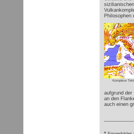
sizilianisch
Vulkankompl
Philosophen 
Komplexe Tekt
aufgrund der
an den Flanke
auch einen g
___________
*
Empedokles (