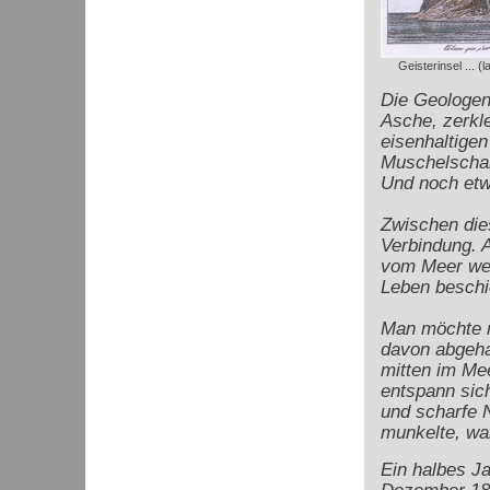
Geisterinsel ...
Die Geologen
Asche, zerkl
eisenhaltige
Muschelschal
Und noch etw
Zwischen dies
Verbindung. 
vom Meer weg
Leben beschi
Man möchte m
davon abgeha
mitten im Mee
entspann sich
und scharfe 
munkelte, war
Ein halbes Ja