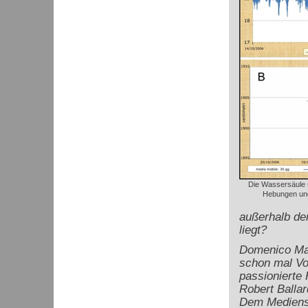
Die Wassersäule ü
Hebungen un
außerhalb der
liegt?
Domenico Mac
schon mal Vor
passionierte
Robert Balla
Dem Medienst