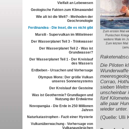
Vielfalt an Lebewesen
Geologische Fakten zum Klimawandel
Wie alt ist die Welt? - Methoden der
Geochronologie
Ferdinandea - Die Insel, die es nicht gibt
Zum ersten Mal wi
Marsili - Supervulkan im Mittelmeer
Punischen Kriege
weitere Male im Ja
Der Wasserplanet Teil 3 - Trinkwasser
Zum letzten Mal 
(amu
Der Wasserplanet Teil 2 - Was ist
Grundwasser?
Raketenabsch
Der Wasserplanet Teil 1 - Der Kreislauf
des Wassers
Die Piloten 
Wunderwaffe 
Erdbeben - Ursachen und Vorhersage
meeresgeolog
Olympus Mons: Der größe Vulkan
Corrao, Hotha
unseres Sonnensystems
sieben Weltme
Der Kreislauf der Gesteine
unscheinbar i
Was ist Geothermie? Grundlagen und
fünf Kilomete
Nutzung der Erdwärme
alle paar Hu
Novopangäa - Die Erde in 250 Millionen
wieder unter.
Jahren
(Quelle: Ulli 
Naturkatastrophen - Fazit einer Hysterie
Vulkanüberwachung - Vorhersage von
Vulkanausbrüchen