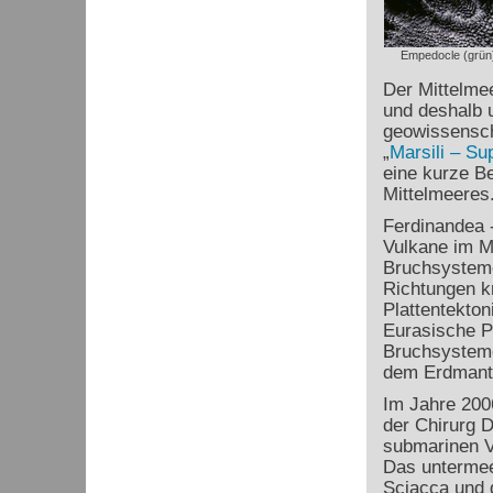
Empedocle (grün) 
Der Mittelmee
und deshalb 
geowissenscha
„
Marsili – Su
eine kurze B
Mittelmeeres
Ferdinandea 
Vulkane im Mi
Bruchsysteme
Richtungen k
Plattentekton
Eurasische Pl
Bruchsysteme
dem Erdmant
Im Jahre 200
der Chirurg D
submarinen V
Das untermeer
Sciacca und d