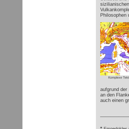
sizilianisch
Vulkankompl
Philosophen 
Komplexe Tekt
aufgrund der
an den Flanke
auch einen g
___________
*
Empedokles (