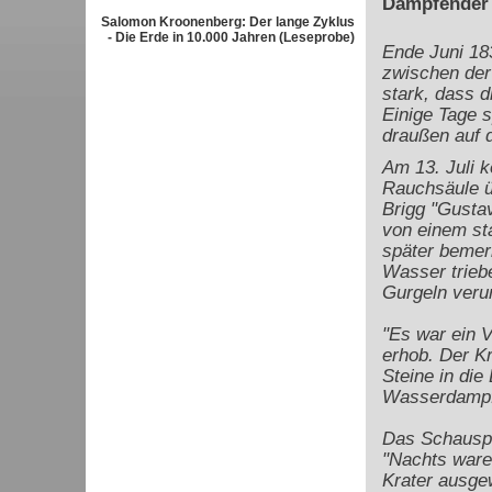
Dampfender 
Salomon Kroonenberg: Der lange Zyklus
- Die Erde in 10.000 Jahren (Leseprobe)
Ende Juni 183
zwischen der 
stark, dass 
Einige Tage s
draußen auf 
Am 13. Juli k
Rauchsäule ü
Brigg "Gustav
von einem st
später bemerk
Wasser trieb
Gurgeln verur
"Es war ein 
erhob. Der K
Steine in die
Wasserdampf 
Das Schauspi
"Nachts ware
Krater ausge