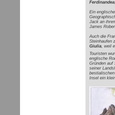
Ferdinandea
Ein englisch
Geographische
Jack an ihre
James Robert
Auch die Fra
Steinhaufen 
Giulia
, weil 
Touristen wur
englische Rom
Gründen auf S
seiner Landsl
bestialische
Insel ein kle