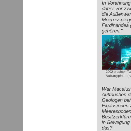
In Vorahnung
daher vor zw
die Außenwan
Meeresspiegel
Ferdinandea 
gehören."
2002 brachten Ta
Vulkangipfel ... (n
War Macaluso
Auftauchen de
Geologen beh
Explosionen 
Meeresbodens
Besitzerkläru
in Bewegung 
das?