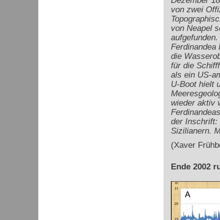
Dezember 183
von zwei Offi
Topographisc
von Neapel s
aufgefunden. 
Ferdinandea h
die Wasserob
für die Schiff
als ein US-am
U-Boot hielt 
Meeresgeolog
wieder aktiv 
Ferdinandeas S
der Inschrift
Sizilianern. 
(Xaver Frühb
Ende 2002 ru