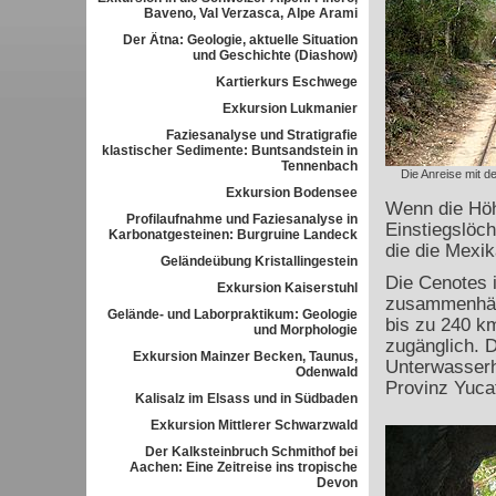
Baveno, Val Verzasca, Alpe Arami
Der Ätna: Geologie, aktuelle Situation
und Geschichte (Diashow)
Kartierkurs Eschwege
Exkursion Lukmanier
Faziesanalyse und Stratigrafie
klastischer Sedimente: Buntsandstein in
Tennenbach
Die Anreise mit 
Exkursion Bodensee
Wenn die Höh
Profilaufnahme und Faziesanalyse in
Einstiegslöch
Karbonatgesteinen: Burgruine Landeck
die die Mexi
Geländeübung Kristallingestein
Die Cenotes 
Exkursion Kaiserstuhl
zusammenhän
Gelände- und Laborpraktikum: Geologie
bis zu 240 k
und Morphologie
zugänglich. D
Exkursion Mainzer Becken, Taunus,
Unterwasserh
Odenwald
Provinz Yuca
Kalisalz im Elsass und in Südbaden
Exkursion Mittlerer Schwarzwald
Der Kalksteinbruch Schmithof bei
Aachen: Eine Zeitreise ins tropische
Devon