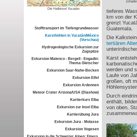
(shade
Die Halbinsel Yucatán
tieferes Wass
km von der Kü
grenzt Yucatá
Guatemala.
Stofftransport im Tiefengrundwasser
Karsthöhlen in Yucatán/México
Die Kalkstei
(Vorschau)
tertiären Alte
Hydrogeologische Exkursion zur
unterirdisch
Zugspitze
Karst entsteh
Exkursion Malenco - Bergell - Engadin:
Thema Gletscher
karbonatisch
werden und s
Exkursion Saar-Nahe-Becken
Laufe von Ja
Exkursion Eifel
großen, oft 
Exkursion Ardennen
Höhlensystem
Meteor Crater Arizona/USA (Diashow)
Durch eindri
Kartierkurs Elba
enthält, bild
von oben, St
Exkursion zur Insel Elba
zusammenwa
Kartierübung Jura
Exkursion Jura - Molasse
Exkursion Vogesen
Exkursion in die Schweizer Alpen: Finero,