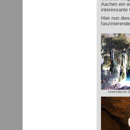
Aachen ein we
interessante
Hier nun die
faszinierend
Unterirdische S